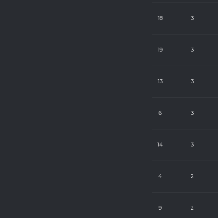
8
24
18
3
8
24
19
3
8
24
13
3
8
24
6
3
8
24
14
3
8
12
4
2
8
24
9
2