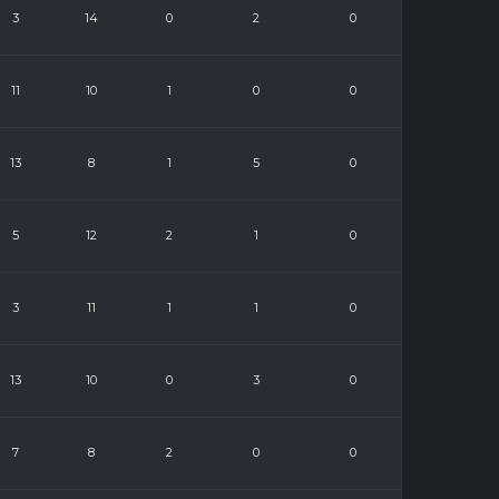
3
14
0
2
0
11
10
1
0
0
13
8
1
5
0
5
12
2
1
0
3
11
1
1
0
13
10
0
3
0
7
8
2
0
0