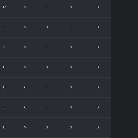
12
7
1
0
0
5
7
0
1
0
2
7
1
0
0
8
7
0
0
0
8
6
1
0
0
5
6
1
0
0
8
7
0
0
0