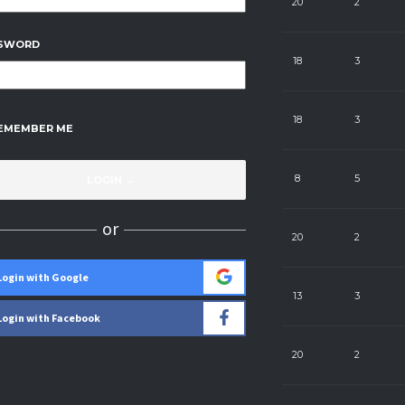
44
24
20
2
SWORD
42
24
18
3
37
24
18
3
EMEMBER ME
32
24
8
5
or
29
24
20
2
Login with Google
20
24
13
3
Login with Facebook
20
24
20
2