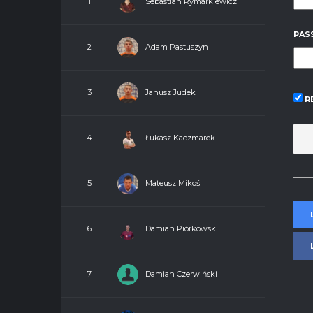
Sebastian Rymarkiewicz
1
PAS
Adam Pastuszyn
2
Janusz Judek
3
R
Łukasz Kaczmarek
4
Mateusz Mikoś
5
Damian Piórkowski
6
Damian Czerwiński
7