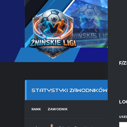
F/Z
STATYSTYKI ZAWODNIKÓW- LIGA
LO
RANK
ZAWODNIK
USE