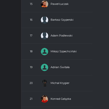
Paweł Łuczak
15
Bartosz Szyperski
16
Adam Podlewski
17
Miłosz Szpechciński
18
Adrian Świtała
19
Michał Krygier
20
Konrad Gałązka
21