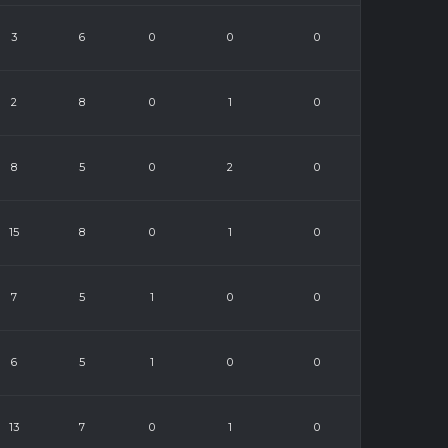
3
6
0
0
0
2
8
0
1
0
8
5
0
2
0
15
8
0
1
0
7
5
1
0
0
6
5
1
0
0
13
7
0
1
0