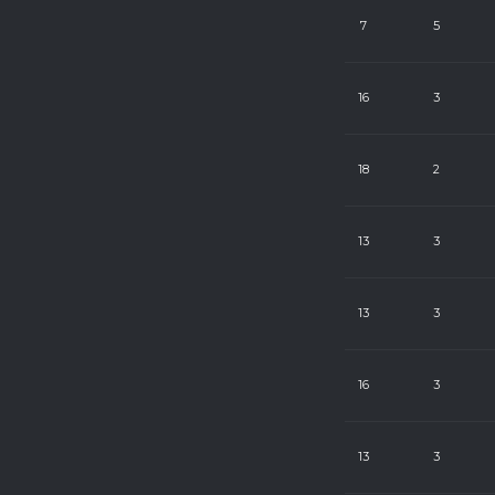
11
24
7
5
10
24
16
3
10
22
18
2
10
24
13
3
10
24
13
3
10
24
16
3
9
24
13
3