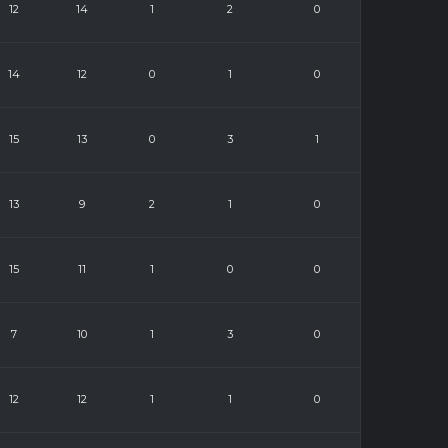
12
14
1
2
0
14
12
0
1
0
15
13
0
3
1
13
9
2
1
0
15
11
1
0
0
7
10
1
3
0
12
12
1
1
0