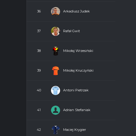
Arkadiusz Judek
36
Rafał Gwit
37
Mikołaj Wrzesiński
38
Mikołaj Kruczyński
39
Antoni Pietrzak
40
Adrian Stefaniak
41
Maciej Krygier
42