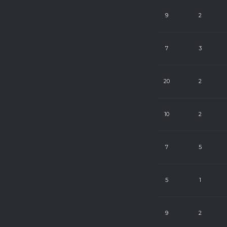
9
24
9
2
9
24
7
3
9
24
20
2
9
24
10
2
9
24
7
5
9
25
5
1
8
24
9
2