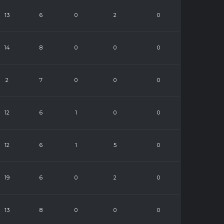
13
6
0
2
0
14
8
0
0
0
2
7
0
0
0
12
6
1
0
0
12
6
1
5
0
19
6
0
2
0
13
8
0
0
0