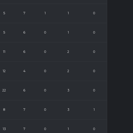
5
7
1
1
0
5
6
0
1
0
11
6
0
2
0
12
4
0
2
0
22
6
0
3
0
8
7
0
3
1
13
7
0
1
0