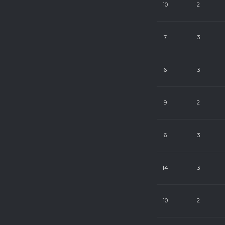
20
24
10
2
19
24
7
3
19
24
6
3
19
24
9
2
18
24
6
3
17
24
14
3
17
24
10
2