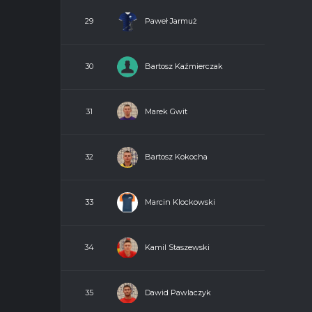
Paweł Jarmuż
29
Bartosz Kaźmierczak
30
Marek Gwit
31
Bartosz Kokocha
32
Marcin Klockowski
33
Kamil Staszewski
34
Dawid Pawlaczyk
35