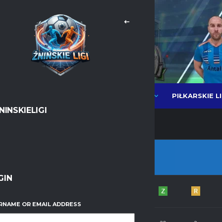
PIŁKARSKIE L
NEWSY
LIGI PIŁKI HALOWEJ MOS
NINSKIELIGI
 HALOWA MOS 23/24
GIN
DRUŻYNA
RNAME OR EMAIL ADDRESS