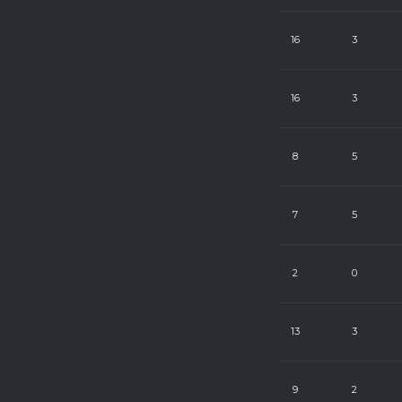
8
24
16
3
7
24
16
3
7
24
8
5
7
24
7
5
7
24
2
0
7
24
13
3
7
24
9
2