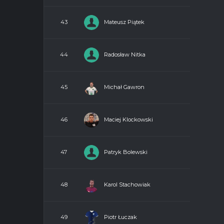
Mateusz Piątek
43
Radosław Nitka
44
Michał Gawron
45
Maciej Klockowski
46
Patryk Bolewski
47
Karol Stachowiak
48
Piotr Łuczak
49