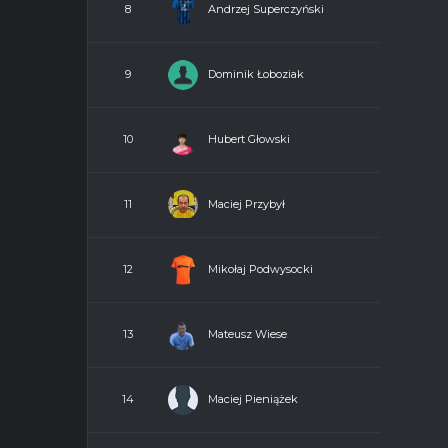
Andrzej Superczyński
8
Dominik Łoboziak
9
Hubert Głowski
10
Maciej Przybył
11
Mikołaj Podwysocki
12
Mateusz Wiese
13
Maciej Pieniążek
14