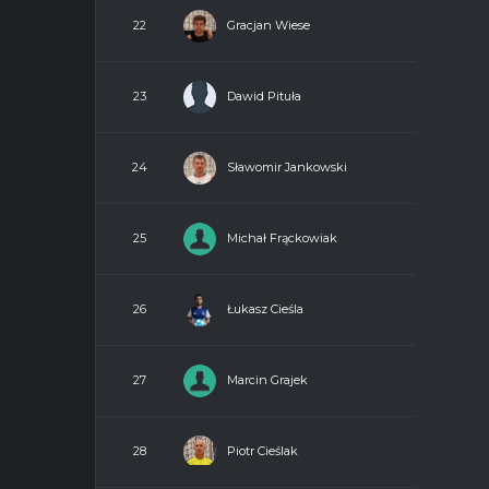
Gracjan Wiese
22
Dawid Pituła
23
Sławomir Jankowski
24
Michał Frąckowiak
25
Łukasz Cieśla
26
Marcin Grajek
27
Piotr Cieślak
28