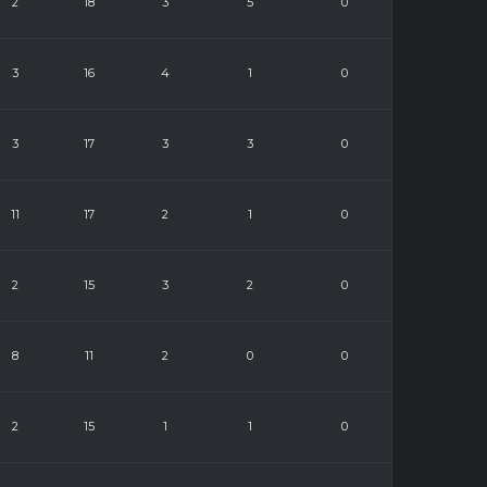
2
18
3
5
0
3
16
4
1
0
3
17
3
3
0
11
17
2
1
0
2
15
3
2
0
8
11
2
0
0
2
15
1
1
0