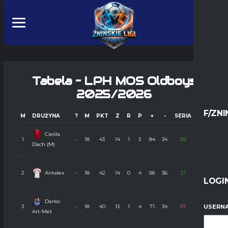
Tabela – LPH MOS Oldboys
2025/2026
F/ZNI
M
DRUŻYNA
?
M
PKT
Z
R
P
+
-
SERIA
FORMA
Z
Z
Cieśla
Z
Z
1
-
18
43
14
1
3
84
34
Z6
Dach (M)
Z
Z
Z
P
Z
2
Antałex
-
18
42
14
0
4
58
36
Z1
LOGI
Z
Z
Z
Darko
Z
Z
3
-
18
40
13
1
4
71
34
P1
USERNA
Art-Met
P