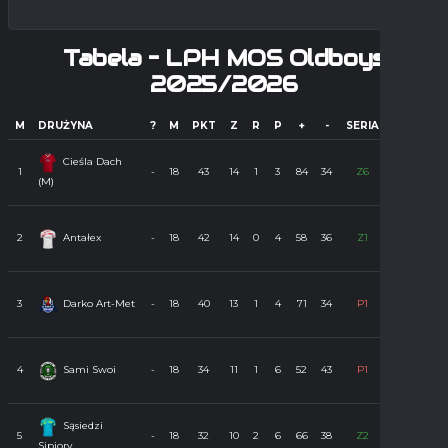
Tabela – LPH MOS Oldboys
2025/2026
M
DRUŻYNA
?
M
PKT
Z
R
P
+
-
SERIA
FORMA
Z
Z
Cieśla Dach
Z
Z
1
-
18
43
14
1
3
84
34
Z6
(M)
Z
Z
Z
P
Z
2
Antałex
-
18
42
14
0
4
58
36
Z1
Z
Z
Z
Z
Z
3
Darko Art-Met
-
18
40
13
1
4
71
34
P1
P
P
P
Z
Z
4
Sami Swoi
-
18
34
11
1
6
52
43
P1
P
P
Z
Sąsiedzi
Z
P
5
-
18
32
10
2
6
66
38
Z2
Sipiory