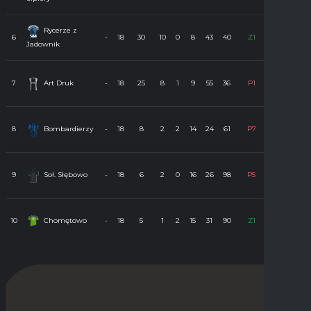
Z
Z
Z
Rycerze z
P
P
6
-
18
30
10
0
8
43
40
Z1
Jadownik
Z
Z
P
Z
Z
7
Art Druk
-
18
25
8
1
9
55
36
P1
P
P
P
P
P
8
Bombardierzy
-
18
8
2
2
14
24
61
P7
P
P
P
P
P
9
Soł. Słębowo
-
18
6
2
0
16
26
98
P5
P
P
P
P
P
10
Chomętowo
-
18
5
1
2
15
31
90
Z1
Z