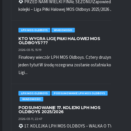
PRZED NAMI WIELKI FINAŁ SEZONU!Zapowiedź 18.
kolejki – Liga Piłki Halowej MOS Oldboys 2025/2026 Już...
LPH MOS OLDBOYS
WIADOMOŚCI
KTO WYGRA LIGĘ PIŁKI HALOWEJ MOS
OLDBOYS???
2026-03-15, 15:19
Finałowy wieczór LPH MOS Oldboys. Cztery drużyny,
jeden tytuł W środę rozegrana zostanie ostatnia kolejka
Ligi...
LPH MOS OLDBOYS
PODSUMOWANIE LPH MOS OLDBOYS
WIADOMOŚCI
PODSUMOWANIE 17. KOLEJKI LPH MOS
OLDBOYS 2025/2026
2026-03-11, 22:47
17. KOLEJKA LPH MOS OLDBOYS – WALKA O TYTUŁ