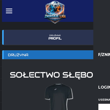
DRUŻYNA
PROFIL
F/ZNI
DRUŻYNA
SOŁECTWO SŁĘBOWO
LOGI
USERNA