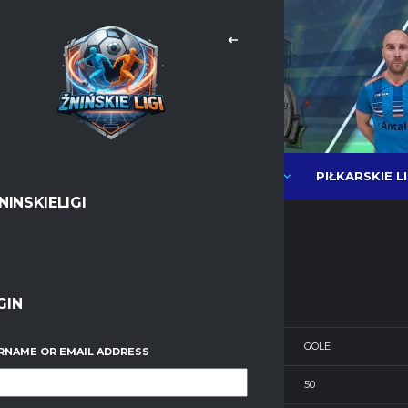
PIŁKARSKIE L
NEWSY
LIGI PIŁKI HALOWEJ MOS
NINSKIELIGI
GIN
MECZE
GOLE
RNAME OR EMAIL ADDRESS
7
50