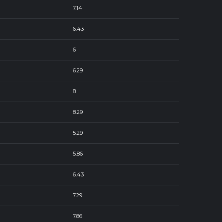
7.14
6.43
6
6.29
8
8.29
5.29
5.86
6.43
7.29
7.86