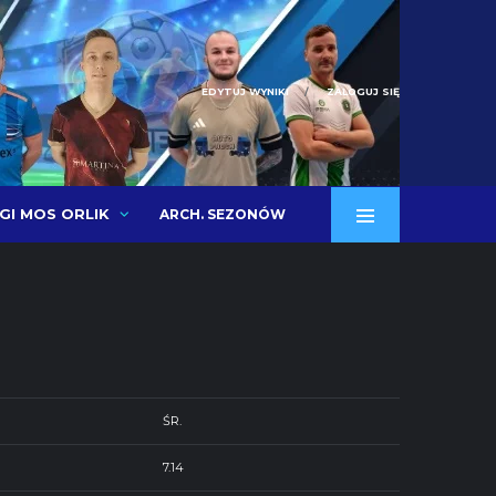
EDYTUJ WYNIKI
ZALOGUJ SIĘ
IGI MOS ORLIK
ARCH. SEZONÓW
ŚR.
7.14