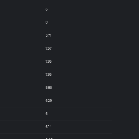
6
8
3.71
7.57
7.86
7.86
8.86
6.29
6
6.14