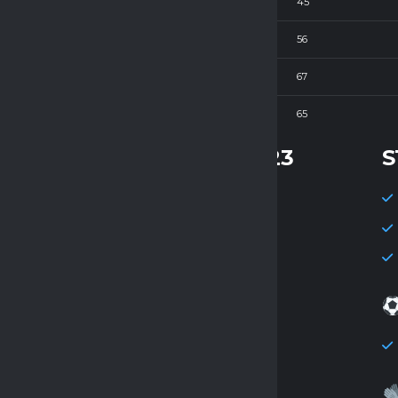
7
45
7
56
7
67
7
65
STATYSTYKI KOLEJKI 23
S
Mecze: 7
Gole: 45
Średnia goli: 6.43
Strzelec kolejki
Jakub Szpek
Czyste konta