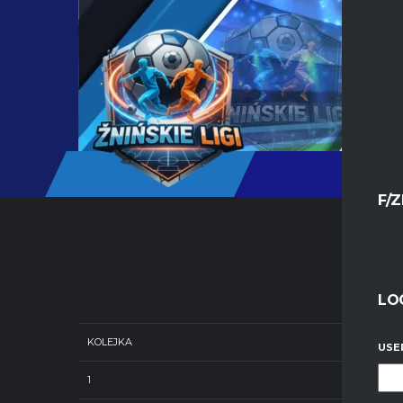
F/Z
LO
KOLEJKA
USE
1