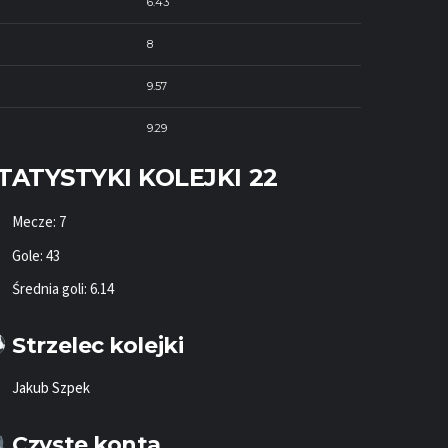
6.43
8
9.57
9.29
TATYSTYKI KOLEJKI 22
Mecze: 7
Gole: 43
Średnia goli: 6.14
Strzelec kolejki
Jakub Szpek
Czyste konta