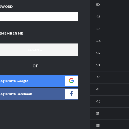
7
50
SWORD
7
45
7
42
EMEMBER ME
7
44
7
56
or
7
58
7
37
Login with Google
7
41
Login with Facebook
7
45
7
51
7
55