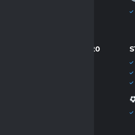
Handlomix
Świątkowo
WKS Wawrzynki
STATYSTYKI KOLEJKI 20
S
Mecze: 7
Gole: 44
Średnia goli: 6.29
Strzelec kolejki
Jakub Szpek
Czyste konta