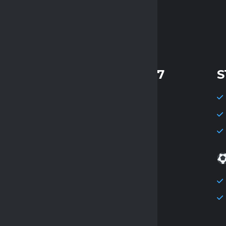
Auto Proch
STATYSTYKI KOLEJKI 17
S
Mecze: 7
Gole: 55
Średnia goli: 7.86
Strzelec kolejki
Hubert Głowski
Jakub Szpek