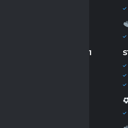
Księstwo Podgórzyn
Martina
STATYSTYKI KOLEJKI 11
S
Mecze: 7
Gole: 51
Średnia goli: 7.29
Strzelec kolejki
Kewin Lebert