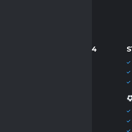
STATYSTYKI KOLEJKI 14
S
Mecze: 7
Gole: 56
Średnia goli: 8
Strzelec kolejki
Alan Pierzyński
Czyste konta