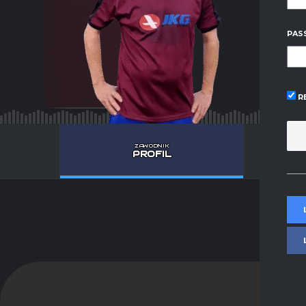
PAS
R
ZAWODNIK
PROFIL