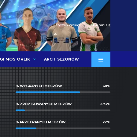
EDYTUJ WYNIKI
ZALOGUJ SIĘ
IGI MOS ORLIK
ARCH. SEZONÓW
% WYGRANYCH MECZÓW
68
%
% ZREMISOWANYCH MECZÓW
9.73
%
% PRZEGRANYCH MECZÓW
22
%