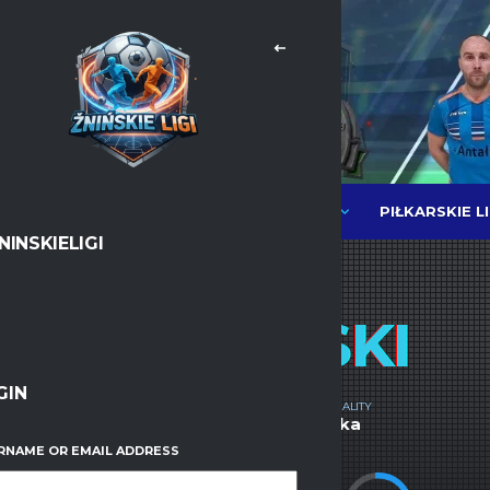
PIŁKARSKIE L
NEWSY
LIGI PIŁKI HALOWEJ MOS
NINSKIELIGI
DAMIAN
PIÓRKOWSKI
GIN
CURRENT TEAM
NATIONALITY
Cieśla Dach
,
JKG Transport
Polska
RNAME OR EMAIL ADDRESS