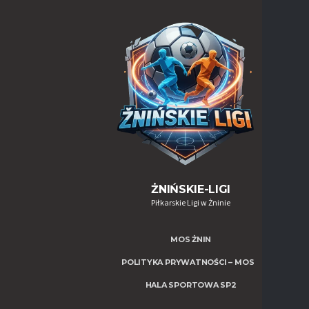
ŻNIŃSKIE-LIGI
Piłkarskie Ligi w Żninie
MOS ŻNIN
POLITYKA PRYWATNOŚCI – MOS
HALA SPORTOWA SP2