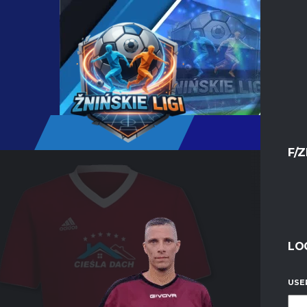
F/Z
LO
USE