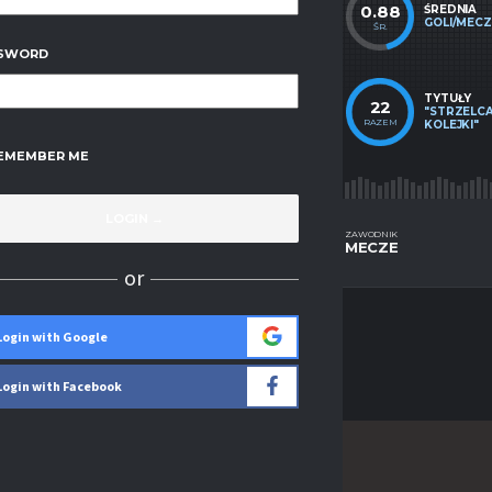
339
300
0.88
MECZE
BRAMKI
ŚREDNIA
ROZEGRANE
STRZELONE
GOLI/MECZ
RAZEM
RAZEM
ŚR.
SWORD
MECZE
TYTUŁY
159
34
22
ZE
HAT-TRICKI
"STRZELC
STRZELONYM
RAZEM
RAZEM
RAZEM
KOLEJKI"
GOLEM
EMEMBER ME
ZAWODNIK
ZAWODNIK
STATYSTYKI
MECZE
or
Login with Google
Login with Facebook