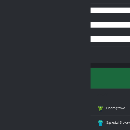
OLDBOYS 2025/2026
HOME
RESULTS
AWAY
Bombardierzy
2 - 2
Chomętowo
Rycerze z Jadownik
0 - 5
Sąsiedzi Sipiory