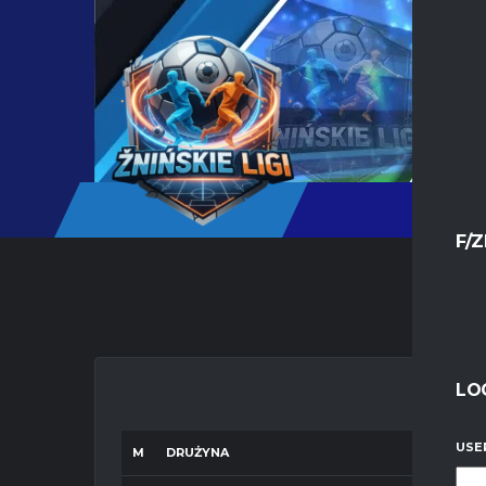
F/Z
LO
USE
M
DRUŻYNA