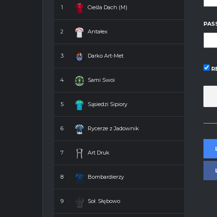
1
Cieśla Dach (M)
PAS
2
Antałex
3
Darko Art-Met
R
4
Sami Swoi
5
Sąsiedzi Sipiory
6
Rycerze z Jadownik
7
Art Druk
8
Bombardierzy
9
Soł. Słębowo