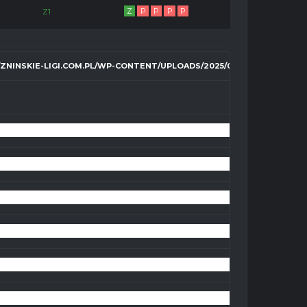
Z
P
P
P
P
Z1
//ZNINSKIE-LIGI.COM.PL/WP-CONTENT/UPLOADS/2025/04/MSBRANDBOMB