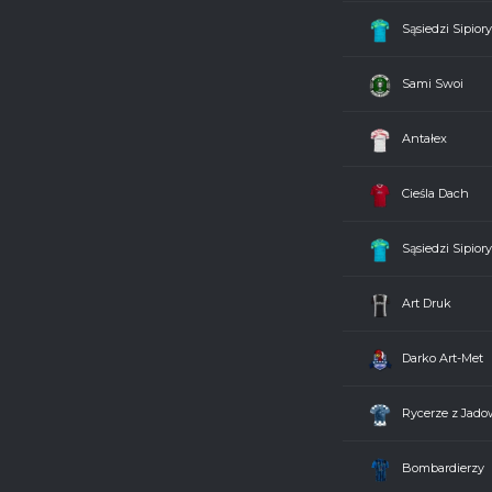
Art Druk
0 - 3
Sąsiedzi Sipiory
Bombardierzy
1 - 5
Sami Swoi
Soł. Słębowo
3 - 4
Antałex
Rycerze z Jadownik
3 - 4
Cieśla Dach
Antałex
4 - 1
Sąsiedzi Sipiory
Chomętowo
0 - 3
Art Druk
Cieśla Dach
5 - 2
Darko Art-Met
Sami Swoi
1 - 3
Rycerze z Jado
Soł. Słębowo
2 - 3
Bombardierzy