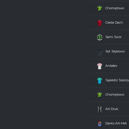
Sąsiedzi Sipiory
5 - 2
Chomętowo
Art Druk
1 - 3
Cieśla Dach
Darko Art-Met
3 - 1
Sami Swoi
Rycerze z Jadownik
7 - 1
Soł. Słębowo
Bombardierzy
0 - 1
Antałex
Cieśla Dach
7 - 2
Sąsiedzi Sipiory
Antałex
5 - 1
Chomętowo
Sami Swoi
2 - 1
Art Druk
Soł. Słębowo
2 - 5
Darko Art-Met