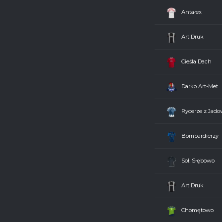
Sami Swoi
5 - 2
Antałex
Darko Art-Met
7 - 0
Art Druk
Soł. Słębowo
1 - 8
Cieśla Dach
Sąsiedzi Sipiory
3 - 0
Darko Art-Met
Chomętowo
2 - 3
Rycerze z Jado
Cieśla Dach
4 - 1
Bombardierzy
Sami Swoi
4 - 2
Soł. Słębowo
Antałex
2 - 1
Art Druk
Darko Art-Met
6 - 4
Chomętowo