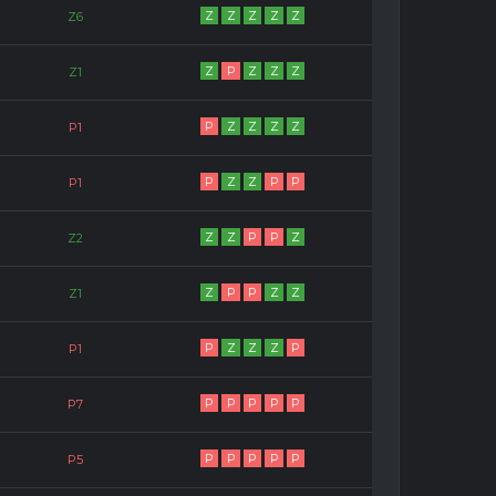
Z
Z
Z
Z
Z
Z6
Z
P
Z
Z
Z
Z1
P
Z
Z
Z
Z
P1
P
Z
Z
P
P
P1
Z
Z
P
P
Z
Z2
Z
P
P
Z
Z
Z1
P
Z
Z
Z
P
P1
P
P
P
P
P
P7
P
P
P
P
P
P5