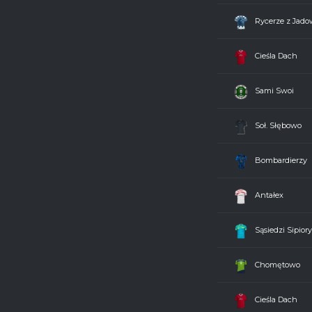
Bombardierzy
0 - 3
Rycerze z Jado
Chomętowo
2 - 12
Cieśla Dach
Sąsiedzi Sipiory
1 - 1
Sami Swoi
Art Druk
9 - 1
Soł. Słębowo
Darko Art-Met
5 - 0
Bombardierzy
Rycerze z Jadownik
1 - 4
Antałex
Soł. Słębowo
0 - 11
Sąsiedzi Sipiory
Sami Swoi
6 - 2
Chomętowo
Antałex
3 - 1
Cieśla Dach