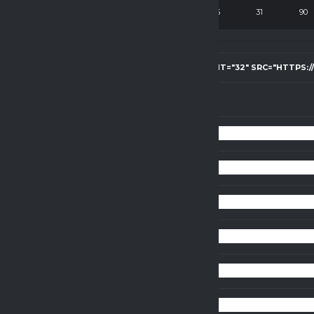
-
18
5
1
2
15
31
90
NT-MATRIX-TEAM-LOGO"><IMG WIDTH="32" HEIGHT="32" SRC="HTTPS: