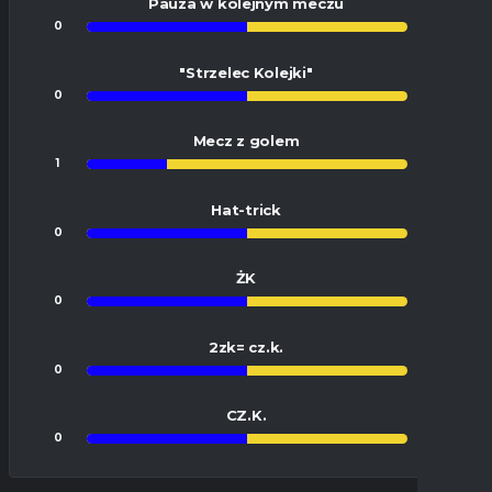
Pauza w kolejnym meczu
0
0
"Strzelec Kolejki"
0
0
Mecz z golem
1
3
Hat-trick
0
0
ŻK
0
0
2zk= cz.k.
0
0
CZ.K.
0
0