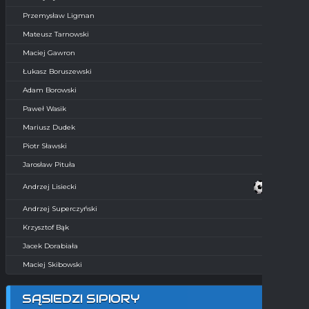
Przemysław Ligman
Mateusz Tarnowski
Maciej Gawron
Łukasz Boruszewski
Adam Borowski
Paweł Wasik
Mariusz Dudek
Piotr Sławski
Jarosław Pituła
Andrzej Lisiecki
Andrzej Superczyński
Krzysztof Bąk
Jacek Dorabiała
Maciej Skibowski
SĄSIEDZI SIPIORY