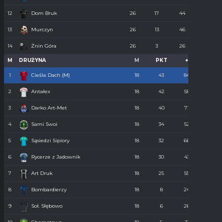
12
Dom Bruk
26
17
44
110
13
Murczyn
26
13
46
134
14
Żnin Góra
26
3
26
273
M
DRUŻYNA
M
PKT
+
-
1
Cieśla Dach (M)
18
43
84
34
2
Antałex
18
42
58
36
3
Darko Art-Met
18
40
71
34
4
Sami Swoi
18
34
52
43
5
Sąsiedzi Sipiory
18
32
66
38
6
Rycerze z Jadownik
18
30
43
40
7
Art Druk
18
25
55
36
8
Bombardierzy
18
8
24
61
9
Soł. Słębowo
18
6
26
98