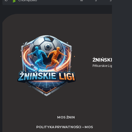
10
Chomętowo
18
5
31
90
ŻNIŃSKIE-LIGI
Piłkarskie Ligi w Żninie
MOS ŻNIN
POLITYKA PRYWATNOŚCI – MOS