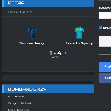
RECAP
PASSW
2026-03-18, 18:30
18:30
REME
Bombardierzy
Sąsiedzi Sipiory
1
-
4
Wynik
Logi
Log
BOMBARDIERZY
Rafał Boroch
Grzegorz Jabłoński
Maciej Nysiewicz