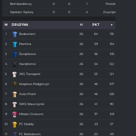
Bombardierzy
0
0
1
Porażka
Sąsiedzi Sipiory
0
0
4
Zwycięstwo
M
DRUŻYNA
M
PKT
+
-
1
Budowlani
26
64
135
36
2
Martina
26
59
154
55
3
Świątkowo
26
56
105
61
4
Handlomix
26
54
122
59
5
JKG Transport
26
53
121
55
6
Księstwo Podgórzyn
26
46
107
67
7
Auto Proch
26
46
126
68
8
WKS Wawrzynki
26
41
90
74
9
Młodzi Gniewni
26
37
103
85
10
FC Diabły
26
23
57
110
11
FC Białożewin
26
20
49
98