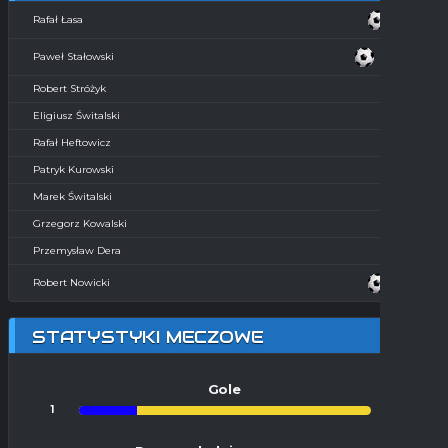
Rafał Łasa
Paweł Stałowski
Robert Stróżyk
Eligiusz Świtalski
Rafał Heftowicz
Patryk Kurowski
Marek Świtalski
Grzegorz Kowalski
Przemysław Dera
Robert Nowicki
STATYSTYKI MECZOWE
Gole
1
4