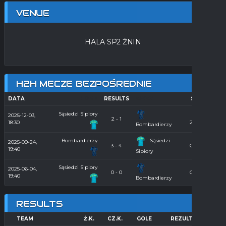
VENUE
HALA SP2 ŻNIN
H2H MECZE BEZPOŚREDNIE
DATA
HOME
RESULTS
AWAY
SEASON
Sąsiedzi Sipiory
2025-12-03,
Hala
2 - 1
18:30
2025/2026
Bombardierzy
Bombardierzy
Sąsiedzi
2025-09-24,
3 - 4
Orlik 2025
19:40
Sipiory
Sąsiedzi Sipiory
2025-06-04,
0 - 0
Orlik 2025
19:40
Bombardierzy
RESULTS
TEAM
Ż.K.
CZ.K.
GOLE
REZULTAT