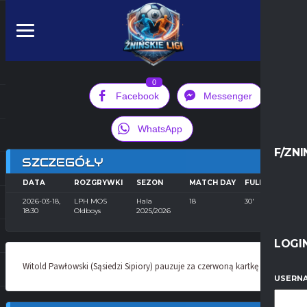
0
Facebook
Messenger
WhatsApp
F/ZNI
SZCZEGÓŁY
DATA
ROZGRYWKI
SEZON
MATCH DAY
FULL TIME
2026-03-18,
LPH MOS
Hala
18
30'
18:30
Oldboys
2025/2026
LOGI
Witold Pawłowski (Sąsiedzi Sipiory) pauzuje za czerwoną kartkę
USERNA