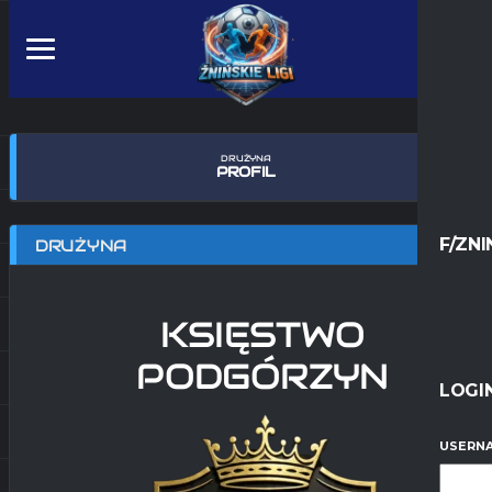
DRUŻYNA
PROFIL
F/ZNI
DRUŻYNA
KSIĘSTWO
PODGÓRZYN
LOGI
USERNA