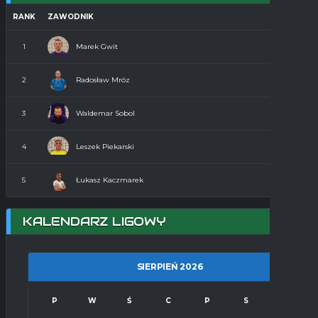
RANK
ZAWODNIK
Marek Gwit
1
36
Radosław Mróz
2
32
Waldemar Sobol
3
31
Leszek Piekarski
4
30
Łukasz Kaczmarek
5
24
KALENDARZ LIGOWY
SIERPIEŃ 2026
P
W
Ś
C
P
S
N