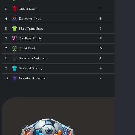
3
Cieśla Dach
1
0
4
Darko Art-Met
8
0
5
Maja Trans Sped
7
0
6
Old Boys Barcin
5
0
7
Sami Swoi
0
0
8
Sołectwo Słębowo
2
0
9
Sąsiedzi Sipiory
4
0
10
Uciński Ub. Szubin
2
0