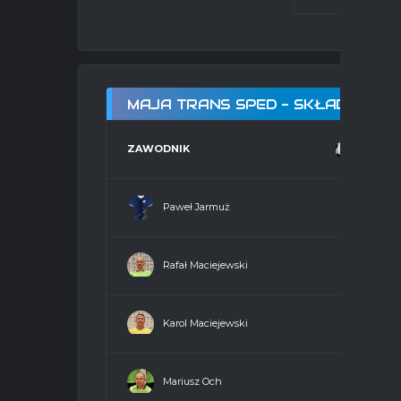
MAJA TRANS SPED - SKŁAD - HAL
ZAWODNIK
Paweł Jarmuż
8
18
Rafał Maciejewski
2
18
Karol Maciejewski
2
18
Mariusz Och
1
18