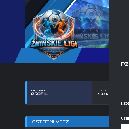
F/Z
DRUŻYNA
DRUŻYNA
PROFIL
SKŁAD
LO
USE
OSTATNI MECZ