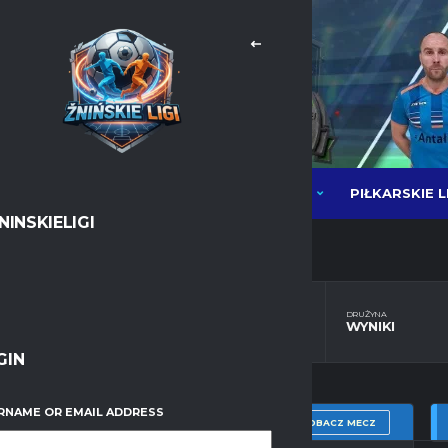
PIŁKARSKIE L
NEWSY
LIGI PIŁKI HALOWEJ MOS
NINSKIELIGI
DRUŻYNA
DRUŻYNA
TABELA
WYNIKI
GIN
RNAME OR EMAIL ADDRESS
ZOBACZ MECZ