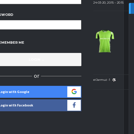
HALA SP2 ŻNIN
2024-03-20, 20:15
20:15
(18)
SWORD
4
-
1
MAJA TRANS
EMEMBER ME
SPED
WYNIK
or
Paweł Jarmuż - 1
Login with Google
Login with Facebook
STATYSTYKI
ŻÓŁTA KARTKA
0
ERWONA KARTKA
0