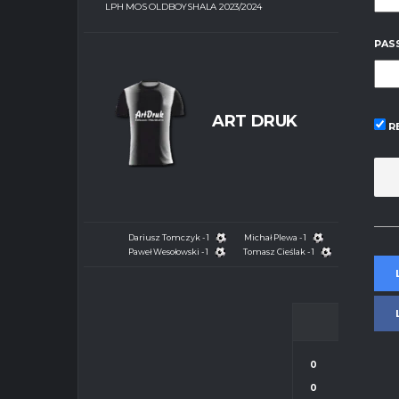
LPH MOS OLDBOYSHALA 2023/2024
PAS
ART DRUK
R
Dariusz Tomczyk - 1
Michał Plewa - 1
Paweł Wesołowski - 1
Tomasz Cieślak - 1
0
0
CZ