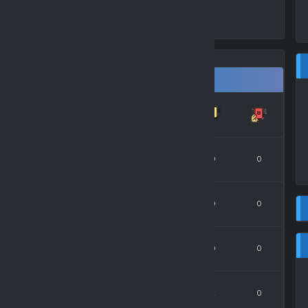
A 23/24
2
0
16
6
0
0
0
2
0
16
1
0
0
0
2
0
16
2
0
0
0
2
0
16
1
0
2
0