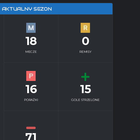
AKTUALNY SEZON
18
0
MECZE
REMISY
16
15
PORAŻKI
GOLE STRZELONE
71