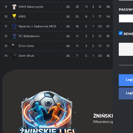
9
WKS Wawrzynki
-
26
33
11
3
12
58
65
-7
PASSW
10
KRIS
-
26
25
8
1
17
54
80
-26
11
Rycerze z Jadownik MOS
-
26
16
5
1
20
61
111
-50
REME
12
FC Białożewin
-
26
11
3
2
21
35
130
-95
13
Żnin Góra
-
26
11
3
2
21
51
134
-83
14
Dom Bruk
-
26
7
5
1
20
36
124
-88
Logi
Log
ŻNIŃSKIE-LIGI
Piłkarskie Ligi w Żninie