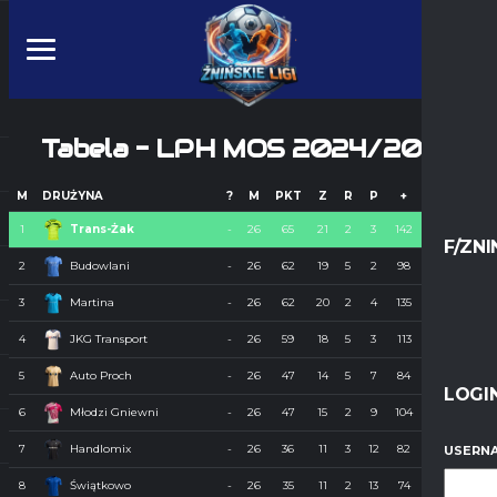
Tabela - LPH MOS 2024/2025
M
DRUŻYNA
?
M
PKT
Z
R
P
+
-
+/-
1
Trans-Żak
-
26
65
21
2
3
142
51
91
F/ZNI
2
Budowlani
-
26
62
19
5
2
98
37
61
3
Martina
-
26
62
20
2
4
135
46
89
4
JKG Transport
-
26
59
18
5
3
113
47
66
5
Auto Proch
-
26
47
14
5
7
84
63
21
LOGI
6
Młodzi Gniewni
-
26
47
15
2
9
104
69
35
7
Handlomix
-
26
36
11
3
12
82
81
1
USERNA
8
Świątkowo
-
26
35
11
2
13
74
89
-15