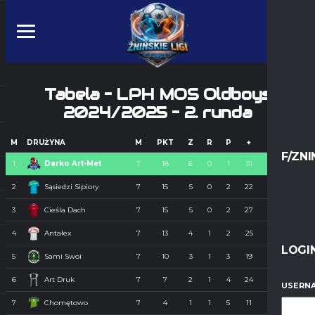
Tabela – LPH MOS Oldboys
2024/2025 – 2. runda
M
DRUŻYNA
M
PKT
Z
R
P
+
-
+/-
F/ZNI
1
Darko Art-Met
7
18
6
0
1
31
13
18
2
Sąsiedzi Sipiory
7
15
5
0
2
22
16
6
3
Cieśla Dach
7
15
5
0
2
27
15
12
4
Antałex
7
13
4
1
2
25
24
1
LOGI
5
Sami Swoi
7
10
3
1
3
19
22
-3
6
Art Druk
7
7
2
1
4
24
20
4
USERNA
7
Chomętowo
7
4
1
1
5
11
27
-16