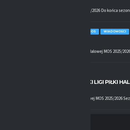
2026-03-20, 13:36
Zapowiedź 25. kolejki LPH MOS 2025/2026 Do końca sezonu zo
LPH MOS
PODSUMOWANIE LPH MOS
WIADOMOŚCI
2026-03-13, 22:18
Podsumowanie 24. kolejki Ligi Piłki Halowej MOS 2025/2026 2
LPH MOS
WIADOMOŚCI
ZAPOWIEDŹ 24. KOLEJKI LIGI PIŁKI H
2026-03-12, 07:52
Zapowiedź 24. kolejki Ligi Piłki Halowej MOS 2025/2026 Sez