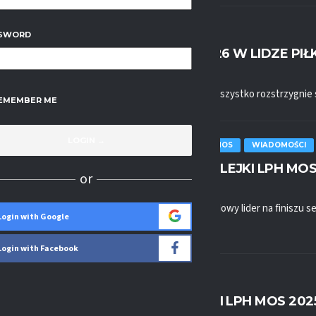
LPH MOS
WIADOMOŚCI
SWORD
FINAŁ SEZONU 2025/2026 W LIDZE PI
2026-03-24, 10:23
Finał sezonu LPH MOS 2025/2026. Wszystko rozstrzygnie się 
EMEMBER ME
LPH MOS
PODSUMOWANIE LPH MOS
WIADOMOŚCI
PODSUMOWANIE 25. KOLEJKI LPH MOS
or
2026-03-20, 22:04
Sensacja, która zmienia wszystko. Nowy lider na finiszu s
Login with Google
można...
Login with Facebook
LPH MOS
WIADOMOŚCI
ZAPOWIEDŹ 25. KOLEJKI LPH MOS 202