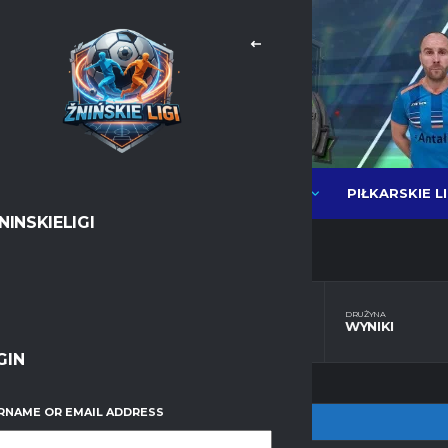
PIŁKARSKIE L
NEWSY
LIGI PIŁKI HALOWEJ MOS
NINSKIELIGI
DRUŻYNA
DRUŻYNA
TABELA
WYNIKI
GIN
RNAME OR EMAIL ADDRESS
WIADOMOŚCI