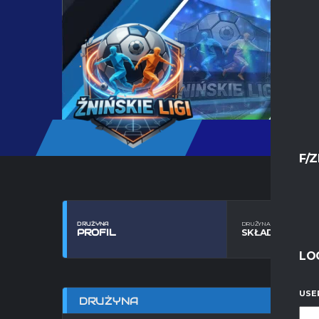
F/Z
DRUŻYNA
DRUŻYNA
PROFIL
SKŁAD
LO
USE
DRUŻYNA