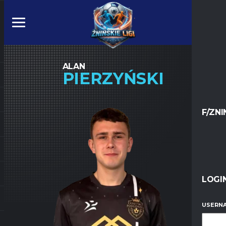
ALAN
PIERZYŃSKI
F/ZNI
LOGI
USERNA