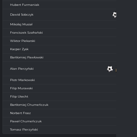
Hubert Furmaniak
Dawid Sobczyk
Mikołaj Musiał
Franciszek Szafrański
Wiktor Piekarski
Kacper Zysk
Bartłomiej Pawłowski
Alan Pierzyński
Piotr Markowski
Filip Murawski
Filip Utecht
Bartłomiej Chumeńczuk
Norbert Frasz
Paweł Chumeńczuk
Tomasz Pierzyński