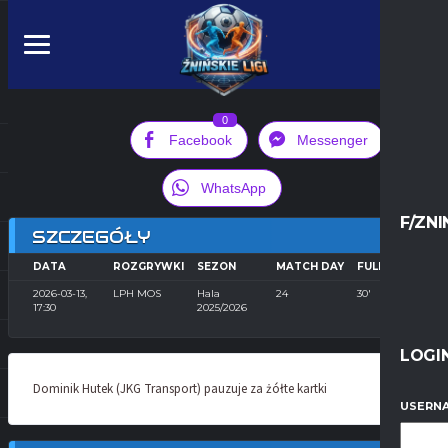
0
Facebook
Messenger
WhatsApp
F/ZNI
SZCZEGÓŁY
DATA
ROZGRYWKI
SEZON
MATCH DAY
FULL TIME
2026-03-13,
LPH MOS
Hala
24
30'
17:30
2025/2026
LOGI
Dominik Hutek (JKG Transport) pauzuje za żółte kartki
USERNA