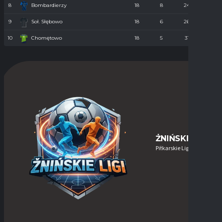
8
Bombardierzy
18
8
24
61
9
Soł. Słębowo
18
6
26
98
10
Chomętowo
18
5
31
90
ŻNIŃSKIE-LIGI
Piłkarskie Ligi w Żninie