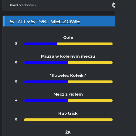
Karol Stachowiak
STATYSTYKI MECZOWE
Gole
5
8
Pauza w kolejnym meczu
0
0
"Strzelec Kolejki"
0
0
Mecz z golem
4
4
Hat-trick
0
1
ŻK