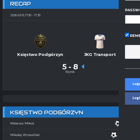
RECAP
PASSW
2026-03-13, 17:30
17:30
REME
Księstwo Podgórzyn
JKG Transport
5
-
8
Wynik
Logi
Log
KSIĘSTWO PODGÓRZYN
Mateusz Mikoś
Mikołaj Wrzesiński