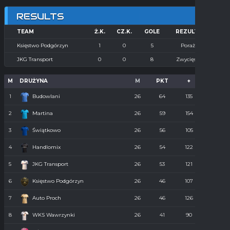
RESULTS
TEAM
Ż.K.
CZ.K.
GOLE
REZULTAT
Księstwo Podgórzyn
1
0
5
Porażka
JKG Transport
0
0
8
Zwycięstwo
M
DRUŻYNA
M
PKT
+
-
1
Budowlani
26
64
135
36
2
Martina
26
59
154
55
3
Świątkowo
26
56
105
61
4
Handlomix
26
54
122
59
5
JKG Transport
26
53
121
55
6
Księstwo Podgórzyn
26
46
107
67
7
Auto Proch
26
46
126
68
8
WKS Wawrzynki
26
41
90
74