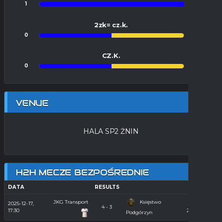
1
0
2zk= cz.k.
0
0
CZ.K.
0
0
VENUE
HALA SP2 ŻNIN
H2H MECZE BEZPOŚREDNIE
DATA
HOME
RESULTS
AWAY
SEASON
JKG Transport
Księstwo
2025-12-17,
Hala
4 - 3
17:30
2025/2026
Podgórzyn