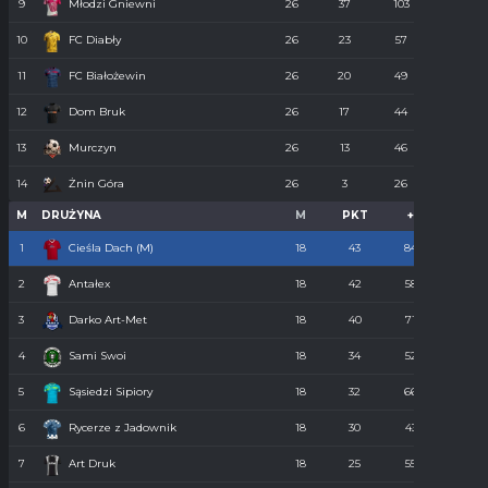
9
Młodzi Gniewni
26
37
103
85
10
FC Diabły
26
23
57
110
11
FC Białożewin
26
20
49
98
12
Dom Bruk
26
17
44
110
13
Murczyn
26
13
46
134
14
Żnin Góra
26
3
26
273
M
DRUŻYNA
M
PKT
+
-
1
Cieśla Dach (M)
18
43
84
34
2
Antałex
18
42
58
36
3
Darko Art-Met
18
40
71
34
4
Sami Swoi
18
34
52
43
5
Sąsiedzi Sipiory
18
32
66
38
6
Rycerze z Jadownik
18
30
43
40
7
Art Druk
18
25
55
36