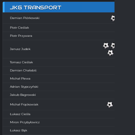
JKG TRANSPORT
Damian Piórkowski
Piotr Cieślak
Piotr Przywara
Janusz Judek
Tomasz Cieślak
Damian Chałabiś
Michał Plewa
Adrian Stypczyński
Jakub Bagrowski
Michał Frąckowiak
Łukasz Cieśla
Miron Przybyłowicz
Łukasz Bąk