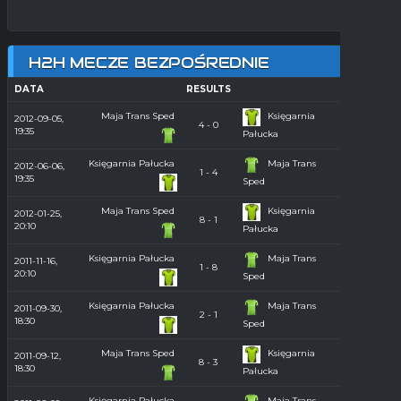
H2H MECZE BEZPOŚREDNIE
DATA
HOME
RESULTS
AWAY
SEASON
Maja Trans Sped
Księgarnia
2012-09-05,
4 - 0
Orlik 2012
19:35
Pałucka
Księgarnia Pałucka
Maja Trans
2012-06-06,
1 - 4
Orlik 2012
19:35
Sped
Maja Trans Sped
Księgarnia
2012-01-25,
Hala
8 - 1
20:10
2011/2012
Pałucka
Księgarnia Pałucka
Maja Trans
2011-11-16,
Hala
1 - 8
20:10
2011/2012
Sped
Księgarnia Pałucka
Maja Trans
2011-09-30,
2 - 1
Orlik 2011
18:30
Sped
Maja Trans Sped
Księgarnia
2011-09-12,
8 - 3
Orlik 2011
18:30
Pałucka
Księgarnia Pałucka
Maja Trans