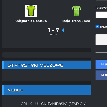
PASSW
Księgarnia Pałucka
Maja Trans Sped
REME
1
-
7
Wynik
Logi
STATYSTYKI MECZOWE
Log
VENUE
ORLIK – UL. GNIEŹNIEŃSKA (STADION)