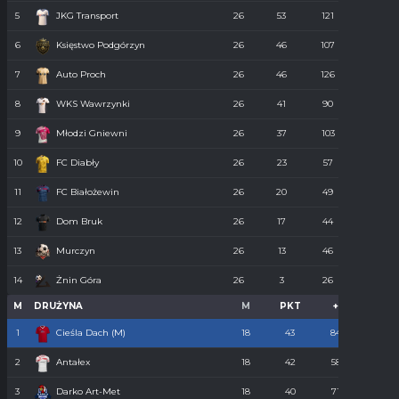
5
JKG Transport
26
53
121
55
6
Księstwo Podgórzyn
26
46
107
67
7
Auto Proch
26
46
126
68
8
WKS Wawrzynki
26
41
90
74
9
Młodzi Gniewni
26
37
103
85
10
FC Diabły
26
23
57
110
11
FC Białożewin
26
20
49
98
12
Dom Bruk
26
17
44
110
13
Murczyn
26
13
46
134
14
Żnin Góra
26
3
26
273
M
DRUŻYNA
M
PKT
+
-
1
Cieśla Dach (M)
18
43
84
34
2
Antałex
18
42
58
36
3
Darko Art-Met
18
40
71
34