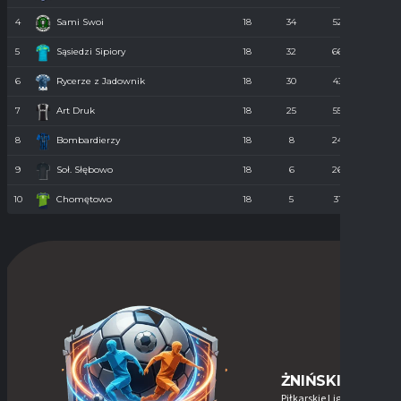
4
Sami Swoi
18
34
52
43
5
Sąsiedzi Sipiory
18
32
66
38
6
Rycerze z Jadownik
18
30
43
40
7
Art Druk
18
25
55
36
8
Bombardierzy
18
8
24
61
9
Soł. Słębowo
18
6
26
98
10
Chomętowo
18
5
31
90
ŻNIŃSKIE-LIGI
Piłkarskie Ligi w Żninie