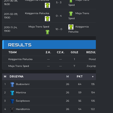
2011-06-08,
5 - 3
Orlik 2011
18:30
Sped
Księgarnia Pałucka
Maja Trans
2011-02-09,
Hala
0 - 4
19:00
2010/2011
Sped
Maja Trans Sped
Księgarnia
2010-11-24,
Hala
10 - 0
19:00
2010/2011
Pałucka
RESULTS
TEAM
Ż.K.
CZ.K.
GOLE
REZULTAT
Księgarnia Pałucka
—
—
1
Porażka
Maja Trans Sped
—
—
7
Zwycięstwo
M
DRUŻYNA
M
PKT
+
-
1
Budowlani
26
64
135
36
2
Martina
26
59
154
55
3
Świątkowo
26
56
105
61
4
Handlomix
26
54
122
59