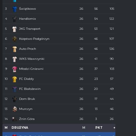
3
Świątkowo
26
56
105
61
4
Handlomix
26
54
122
59
5
JKG Transport
26
53
121
55
6
Księstwo Podgórzyn
26
46
107
67
7
Auto Proch
26
46
126
68
8
WKS Wawrzynki
26
41
90
74
9
Młodzi Gniewni
26
37
103
85
10
FC Diabły
26
23
57
110
11
FC Białożewin
26
20
49
98
12
Dom Bruk
26
17
44
110
13
Murczyn
26
13
46
134
14
Żnin Góra
26
3
26
273
M
DRUŻYNA
M
PKT
+
-