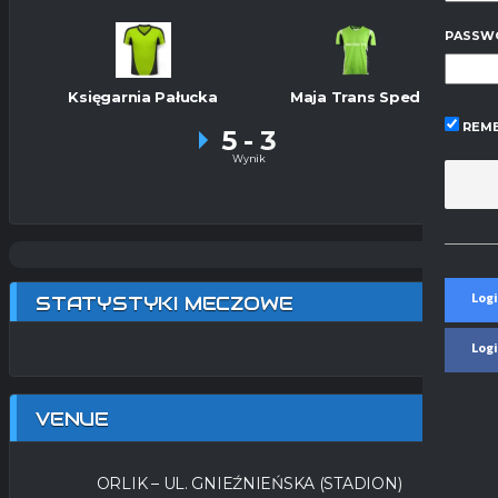
PASSW
Księgarnia Pałucka
Maja Trans Sped
REME
5
-
3
Wynik
Logi
STATYSTYKI MECZOWE
Log
VENUE
ORLIK – UL. GNIEŹNIEŃSKA (STADION)