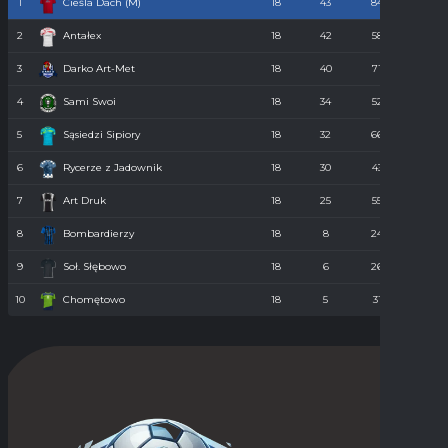
1
Cieśla Dach (M)
18
43
84
34
2
Antałex
18
42
58
36
3
Darko Art-Met
18
40
71
34
4
Sami Swoi
18
34
52
43
5
Sąsiedzi Sipiory
18
32
66
38
6
Rycerze z Jadownik
18
30
43
40
7
Art Druk
18
25
55
36
8
Bombardierzy
18
8
24
61
9
Soł. Słębowo
18
6
26
98
10
Chomętowo
18
5
31
90