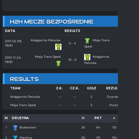
H2H MECZE BEZPOŚREDNIE
DATA
HOME
RESULTS
AWAY
SEASON
Księgarnia Pałucka
Maja Trans
2011-02-09,
Hala
0 - 4
19:00
2010/2011
Sped
Maja Trans Sped
Księgarnia
2010-11-24,
Hala
10 - 0
19:00
2010/2011
Pałucka
RESULTS
TEAM
Ż.K.
CZ.K.
GOLE
REZULTAT
Księgarnia Pałucka
—
—
5
Zwycięstwo
Maja Trans Sped
—
—
3
Porażka
M
DRUŻYNA
M
PKT
+
-
1
Budowlani
26
64
135
36
2
Martina
26
59
154
55