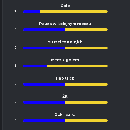
Gole
2
8
Pauza w kolejnym meczu
0
0
"Strzelec Kolejki"
0
0
Mecz z golem
2
5
Hat-trick
0
0
ŻK
0
0
2zk= cz.k.
0
0