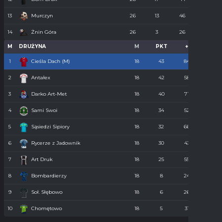
13
Murczyn
26
13
46
134
14
Żnin Góra
26
3
26
273
M
DRUŻYNA
M
PKT
+
-
1
Cieśla Dach (M)
18
43
84
34
2
Antałex
18
42
58
36
3
Darko Art-Met
18
40
71
34
4
Sami Swoi
18
34
52
43
5
Sąsiedzi Sipiory
18
32
66
38
6
Rycerze z Jadownik
18
30
43
40
7
Art Druk
18
25
55
36
8
Bombardierzy
18
8
24
61
9
Soł. Słębowo
18
6
26
98
10
Chomętowo
18
5
31
90