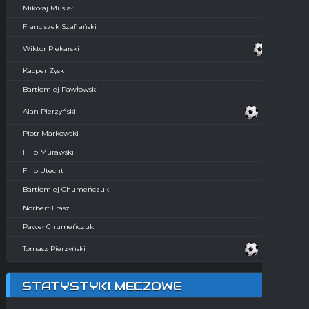
Mikołaj Musiał
Franciszek Szafrański
Wiktor Piekarski
Kacper Zysk
Bartłomiej Pawłowski
Alan Pierzyński
Piotr Markowski
Filip Murawski
Filip Utecht
Bartłomiej Chumeńczuk
Norbert Frasz
Paweł Chumeńczuk
Tomasz Pierzyński
STATYSTYKI MECZOWE