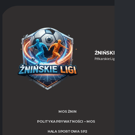
ŻNIŃSKIE-LIGI
Piłkarskie Ligi w Żninie
MOS ŻNIN
POLITYKA PRYWATNOŚCI – MOS
HALA SPORTOWA SP2