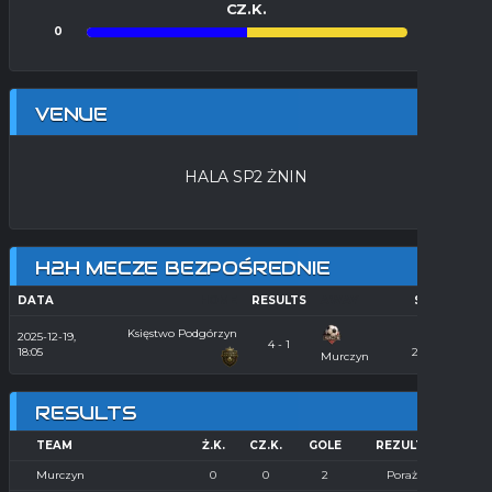
CZ.K.
0
0
VENUE
HALA SP2 ŻNIN
H2H MECZE BEZPOŚREDNIE
DATA
HOME
RESULTS
AWAY
SEASON
Księstwo Podgórzyn
2025-12-19,
Hala
4 - 1
18:05
2025/2026
Murczyn
RESULTS
TEAM
Ż.K.
CZ.K.
GOLE
REZULTAT
Murczyn
0
0
2
Porażka