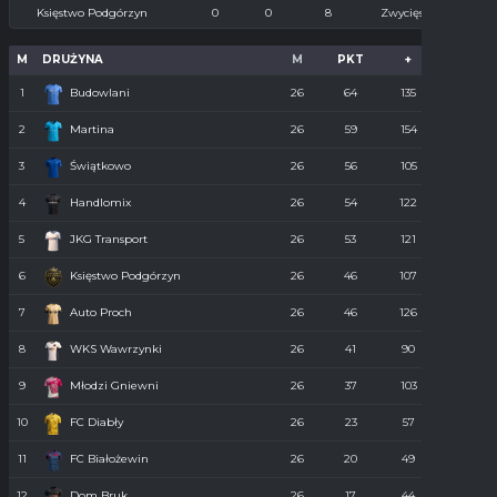
Księstwo Podgórzyn
0
0
8
Zwycięstwo
M
DRUŻYNA
M
PKT
+
-
1
Budowlani
26
64
135
36
2
Martina
26
59
154
55
3
Świątkowo
26
56
105
61
4
Handlomix
26
54
122
59
5
JKG Transport
26
53
121
55
6
Księstwo Podgórzyn
26
46
107
67
7
Auto Proch
26
46
126
68
8
WKS Wawrzynki
26
41
90
74
9
Młodzi Gniewni
26
37
103
85
10
FC Diabły
26
23
57
110
11
FC Białożewin
26
20
49
98
12
Dom Bruk
26
17
44
110