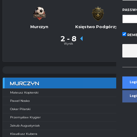
PASSW
Murczyn
Księstwo Podgórzyn
REME
2
-
8
Wynik
Logi
MURCZYN
Mateusz Kopterski
Log
Paweł Nosko
Oskar Pilarski
Przemysław Krygier
Jakub Augustyniak
Klaudiusz Kubera