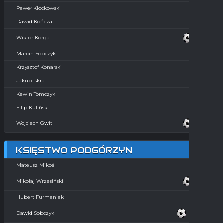
Paweł Klockowski
Dawid Kończal
Wiktor Korga
Marcin Sobczyk
Krzysztof Konarski
Jakub Iskra
Kewin Tomczyk
Filip Kuliński
Wojciech Gwit
KSIĘSTWO PODGÓRZYN
Mateusz Mikoś
Mikołaj Wrzesiński
Hubert Furmaniak
Dawid Sobczyk