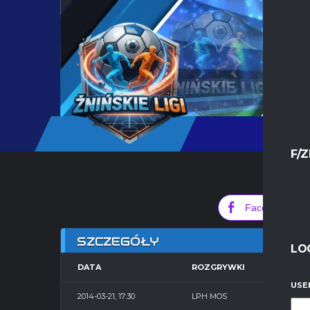
F/Z
0
Facebook
SZCZEGÓŁY
LO
DATA
ROZGRYWKI
SE
USE
2014-03-21, 17:30
LPH MOS
Hala