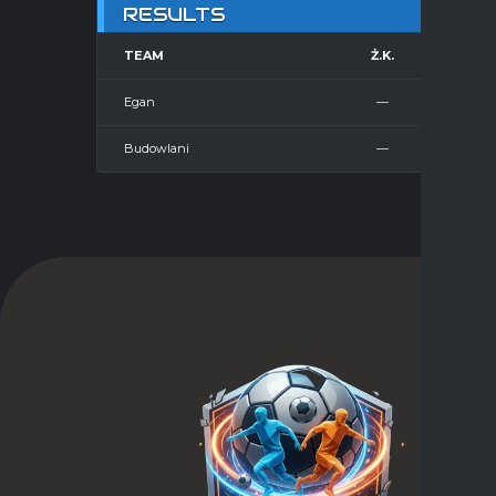
RESULTS
TEAM
Ż.K.
CZ
Egan
—
Budowlani
—