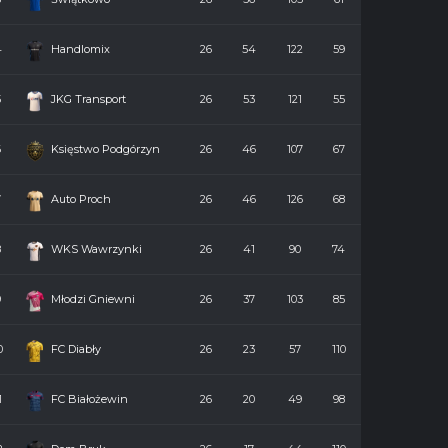
4
Handlomix
26
54
122
59
5
JKG Transport
26
53
121
55
6
Księstwo Podgórzyn
26
46
107
67
7
Auto Proch
26
46
126
68
8
WKS Wawrzynki
26
41
90
74
9
Młodzi Gniewni
26
37
103
85
0
FC Diabły
26
23
57
110
1
FC Białożewin
26
20
49
98