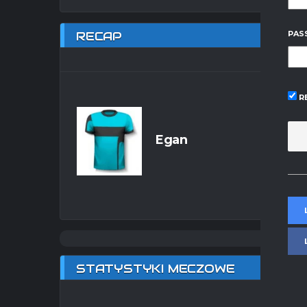
RECAP
PAS
R
Egan
STATYSTYKI MECZOWE