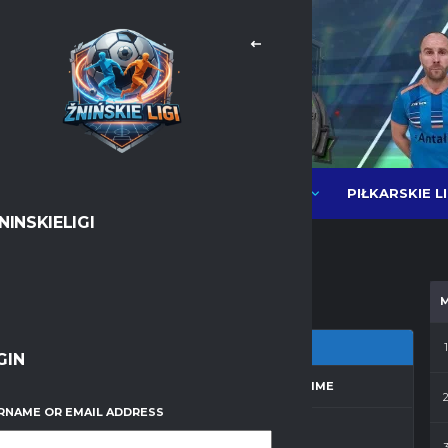
PIŁKARSKIE L
NEWSY
LIGI PIŁKI HALOWEJ MOS
NINSKIELIGI
Messenger
WhatsApp
1
GIN
ZON
MATCH DAY
FULL TIME
RNAME OR EMAIL ADDRESS
 2013/2014
22
30'