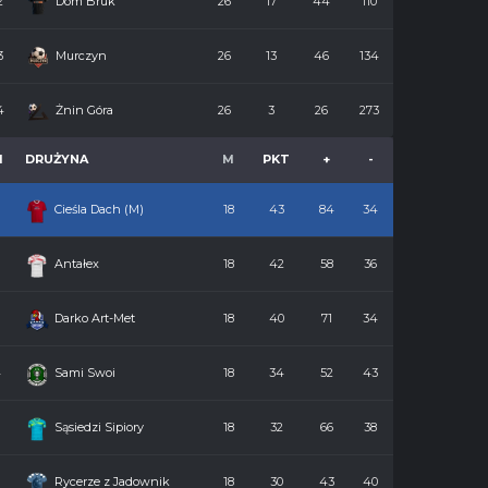
2
Dom Bruk
26
17
44
110
3
Murczyn
26
13
46
134
4
Żnin Góra
26
3
26
273
M
DRUŻYNA
M
PKT
+
-
Cieśla Dach (M)
18
43
84
34
2
Antałex
18
42
58
36
3
Darko Art-Met
18
40
71
34
4
Sami Swoi
18
34
52
43
5
Sąsiedzi Sipiory
18
32
66
38
6
Rycerze z Jadownik
18
30
43
40