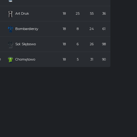
7
Art Druk
18
25
55
36
8
Bombardierzy
18
8
24
61
9
Soł. Słębowo
18
6
26
98
0
Chomętowo
18
5
31
90