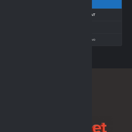
.K.
GOLE
REZULTAT
—
1
Porażka
—
4
Zwycięstwo
SPONSOR LIGI