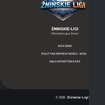
ŻNIŃSKIE-LIGI
Piłkarskie Ligi w Żninie
MOS ŻNIN
POLITYKA PRYWATNOŚCI – MOS
HALA SPORTOWA SP2
Żninskie-Ligi | Zasila
© 2026