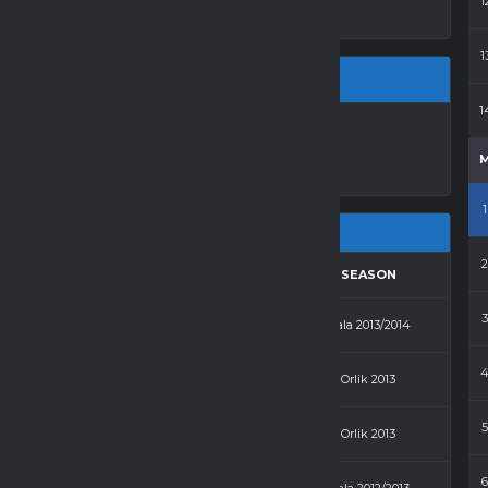
1
1
1
LA LO ŻNIN
1
RESULTS
AWAY
SEASON
5 - 0
Egan
Hala 2013/2014
2 - 3
Egan
Orlik 2013
2 - 5
Budowlani
Orlik 2013