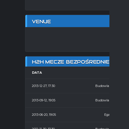
VENUE
HA
H2H MECZE BEZPOŚREDNIE
DATA
HOME
2013-12-27, 17:30
Budowlani
2013-09-12, 19:05
Budowlani
2013-06-20, 19:05
Egan