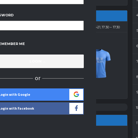
SWORD
2014-03-21, 17:30
17:30
EMEMBER ME
1
-
4
Budowlani
or
Wynik
Login with Google
1
Login with Facebook
1