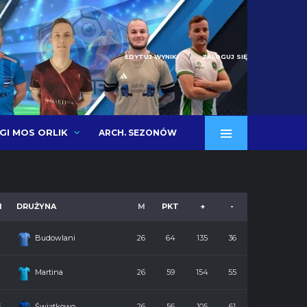
EDYTUJ WYNIKI
ZALOGUJ SIĘ
IGI MOS ORLIK
ARCH. SEZONÓW
M
DRUŻYNA
M
PKT
+
-
Budowlani
26
64
135
36
2
Martina
26
59
154
55
3
Świątkowo
26
56
105
61