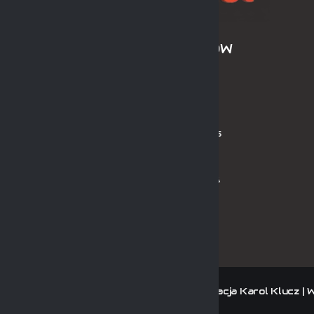
ARCHIWUM SEZONÓW
LPH MOS 2024/2025
LPH MOS OLDBOYS 2024/2025
PL MOS ORLIK 2024
PL MOS ORLIK OLDBOYS 2024
ne przez KluczSport System | Projekt i realizacja Karol Klucz | 