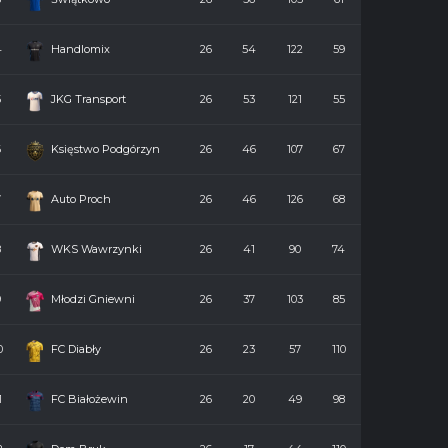
4
Handlomix
26
54
122
59
5
JKG Transport
26
53
121
55
6
Księstwo Podgórzyn
26
46
107
67
7
Auto Proch
26
46
126
68
8
WKS Wawrzynki
26
41
90
74
9
Młodzi Gniewni
26
37
103
85
0
FC Diabły
26
23
57
110
1
FC Białożewin
26
20
49
98