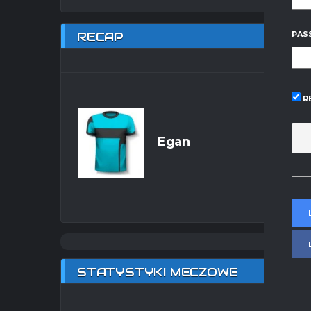
RECAP
PAS
R
Egan
STATYSTYKI MECZOWE