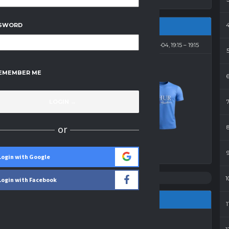
SWORD
2011-11-04, 19:15
19:15
EMEMBER ME
5
-
0
Budowlani
or
Wynik
Login with Google
1
Login with Facebook
1