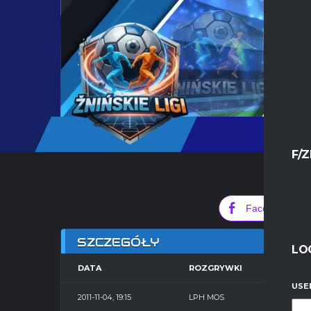
F/Z
0
Facebook
SZCZEGÓŁY
LO
DATA
ROZGRYWKI
SE
USE
2011-11-04, 19:15
LPH MOS
Hala