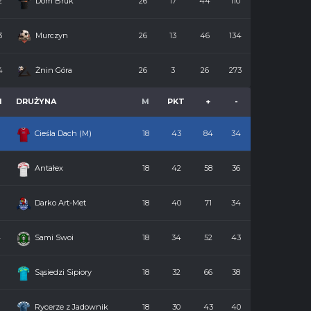
2
Dom Bruk
26
17
44
110
3
Murczyn
26
13
46
134
4
Żnin Góra
26
3
26
273
M
DRUŻYNA
M
PKT
+
-
Cieśla Dach (M)
18
43
84
34
2
Antałex
18
42
58
36
3
Darko Art-Met
18
40
71
34
4
Sami Swoi
18
34
52
43
5
Sąsiedzi Sipiory
18
32
66
38
6
Rycerze z Jadownik
18
30
43
40