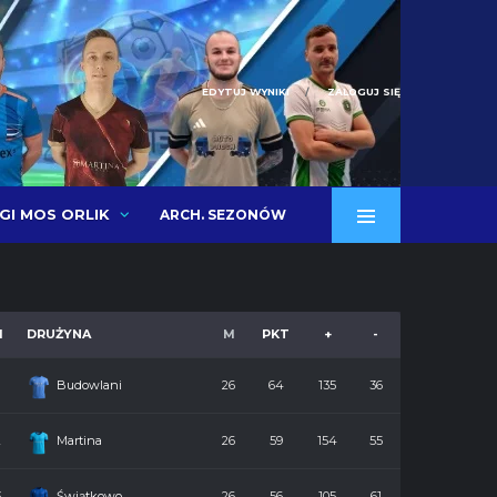
EDYTUJ WYNIKI
ZALOGUJ SIĘ
IGI MOS ORLIK
ARCH. SEZONÓW
M
DRUŻYNA
M
PKT
+
-
Budowlani
26
64
135
36
2
Martina
26
59
154
55
3
Świątkowo
26
56
105
61