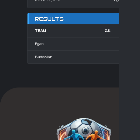
2010-12-22, 17:30
Egan
RESULTS
TEAM
Ż.K.
CZ
Egan
—
Budowlani
—