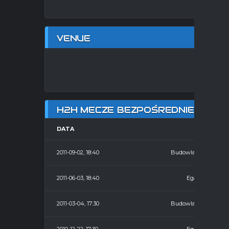
VENUE
HA
H2H MECZE BEZPOŚREDNIE
DATA
HOME
2011-09-02, 18:40
Budowlani
2011-06-03, 18:40
Egan
2011-03-04, 17:30
Budowlani