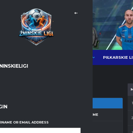
PIŁKARSKIE L
NEWSY
LIGI PIŁKI HALOWEJ MOS
NINSKIELIGI
Messenger
WhatsApp
1
GIN
ZON
MATCH DAY
FULL TIME
RNAME OR EMAIL ADDRESS
 2011/2012
1
30'