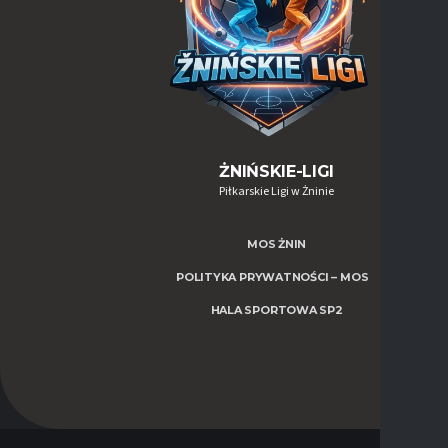
ŻNIŃSKIE-LIGI
Piłkarskie Ligi w Żninie
MOS ŻNIN
POLITYKA PRYWATNOŚCI – MOS
HALA SPORTOWA SP2