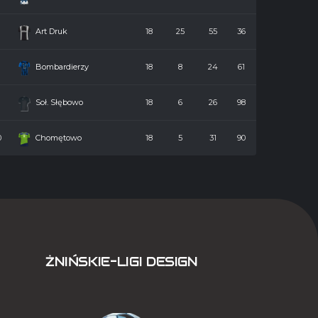
7
Art Druk
18
25
55
36
8
Bombardierzy
18
8
24
61
9
Soł. Słębowo
18
6
26
98
0
Chomętowo
18
5
31
90
ŻNIŃSKIE-LIGI DESIGN