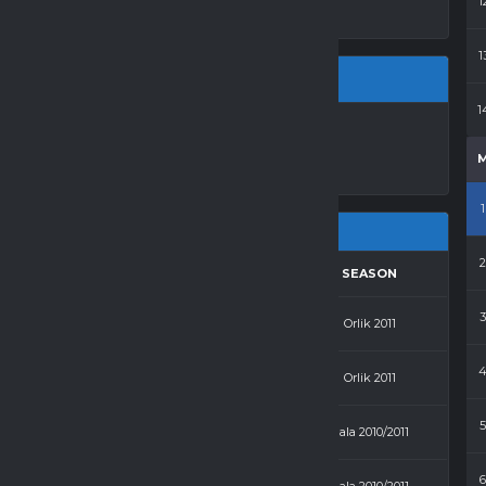
1
1
1
LA LO ŻNIN
1
RESULTS
AWAY
SEASON
3 - 2
Egan
Orlik 2011
3 - 2
Budowlani
Orlik 2011
1 - 2
Egan
Hala 2010/2011