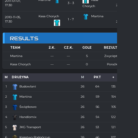
2011-01-07,
Hala
3 - 3
17:30
2010/2011
Chorych
Kasa Chorych
Martina
2010-11-05,
Hala
1 - 7
17:30
2010/2011
RESULTS
TEAM
Ż.K.
CZ.K.
GOLE
REZULTAT
Martina
—
—
5
Zwycięstwo
Kasa Chorych
—
—
0
Porażka
M
DRUŻYNA
M
PKT
+
-
1
Budowlani
26
64
135
36
2
Martina
26
59
154
55
3
Świątkowo
26
56
105
61
4
Handlomix
26
54
122
59
5
JKG Transport
26
53
121
55
6
Księstwo Podgórzyn
26
46
107
67