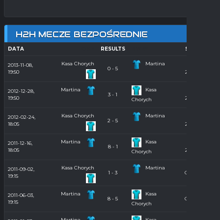
H2H MECZE BEZPOŚREDNIE
DATA
HOME
RESULTS
AWAY
SEASON
Kasa Chorych
Martina
2013-11-08,
Hala
0 - 5
19:50
2013/2014
Martina
Kasa
2012-12-28,
Hala
3 - 1
19:50
2012/2013
Chorych
Kasa Chorych
Martina
2012-02-24,
Hala
2 - 5
18:05
2011/2012
Martina
Kasa
2011-12-16,
Hala
8 - 1
18:05
2011/2012
Chorych
Kasa Chorych
Martina
2011-09-02,
1 - 3
Orlik 2011
19:15
Martina
Kasa
2011-06-03,
8 - 5
Orlik 2011
19:15
Chorych
Martina
Kasa