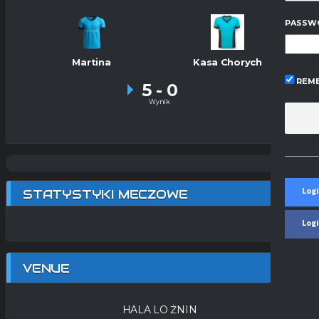
PASSW
Martina
Kasa Chorych
REME
5
-
0
Wynik
Logi
STATYSTYKI MECZOWE
Log
VENUE
HALA LO ŻNIN