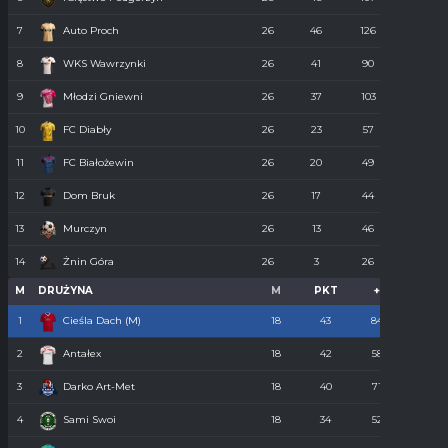
7
Auto Proch
26
46
126
68
8
WKS Wawrzynki
26
41
90
74
9
Młodzi Gniewni
26
37
103
85
10
FC Diabły
26
23
57
110
11
FC Białożewin
26
20
49
98
12
Dom Bruk
26
17
44
110
13
Murczyn
26
13
46
134
14
Żnin Góra
26
3
26
273
M
DRUŻYNA
M
PKT
+
-
1
Cieśla Dach (M)
18
43
84
34
2
Antałex
18
42
58
36
3
Darko Art-Met
18
40
71
34
4
Sami Swoi
18
34
52
43