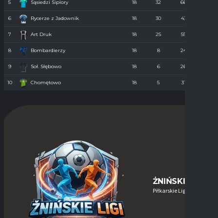
5
Sąsiedzi Sipiory
18
32
66
38
6
Rycerze z Jadownik
18
30
43
40
7
Art Druk
18
25
55
36
8
Bombardierzy
18
8
24
61
9
Soł. Słębowo
18
6
26
98
10
Chomętowo
18
5
31
90
ŻNIŃSKIE-LIGI
Piłkarskie Ligi w Żninie