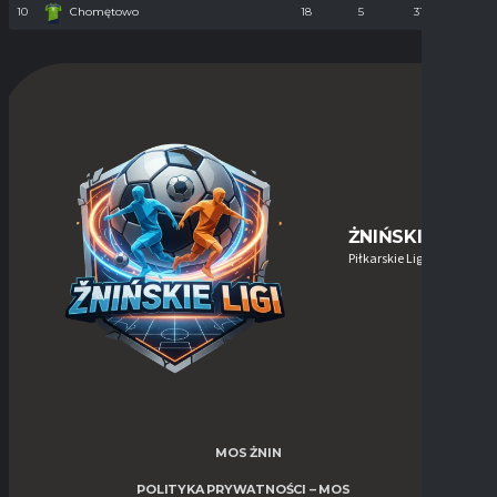
10
Chomętowo
18
5
31
90
ŻNIŃSKIE-LIGI
Piłkarskie Ligi w Żninie
MOS ŻNIN
POLITYKA PRYWATNOŚCI – MOS