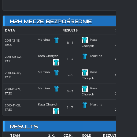
H2H MECZE BEZPOŚREDNIE
DATA
HOME
RESULTS
AWAY
SEASON
Martina
Kasa
2011-12-16,
Hala
8 - 1
18:05
2011/2012
Chorych
Kasa Chorych
Martina
2011-09-02,
1 - 3
Orlik 2011
19:15
Martina
Kasa
2011-06-03,
8 - 5
Orlik 2011
19:15
Chorych
Martina
Kasa
2011-01-07,
Hala
3 - 3
17:30
2010/2011
Chorych
Kasa Chorych
Martina
2010-11-05,
Hala
1 - 7
17:30
2010/2011
RESULTS
TEAM
Ż.K.
CZ.K.
GOLE
REZULTAT