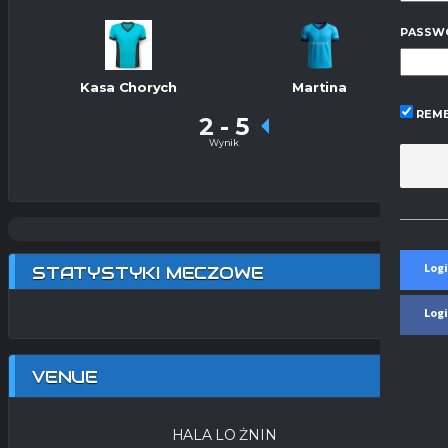
PASSW
Kasa Chorych
Martina
REME
2
-
5
Wynik
Logi
STATYSTYKI MECZOWE
Log
VENUE
HALA LO ŻNIN