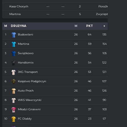
Kasa Chorych
—
—
2
Porażka
Martina
—
—
5
Zwycięstwo
M
DRUŻYNA
M
PKT
+
-
1
Budowlani
26
64
135
36
2
Martina
26
59
154
55
3
Świątkowo
26
56
105
61
4
Handlomix
26
54
122
59
5
JKG Transport
26
53
121
55
6
Księstwo Podgórzyn
26
46
107
67
7
Auto Proch
26
46
126
68
8
WKS Wawrzynki
26
41
90
74
9
Młodzi Gniewni
26
37
103
85
10
FC Diabły
26
23
57
110