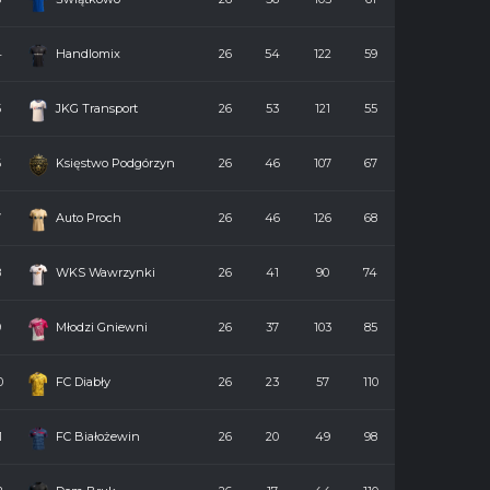
4
Handlomix
26
54
122
59
5
JKG Transport
26
53
121
55
6
Księstwo Podgórzyn
26
46
107
67
7
Auto Proch
26
46
126
68
8
WKS Wawrzynki
26
41
90
74
9
Młodzi Gniewni
26
37
103
85
0
FC Diabły
26
23
57
110
1
FC Białożewin
26
20
49
98