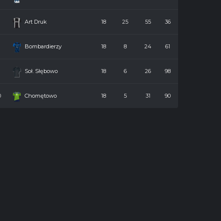
7
Art Druk
18
25
55
36
8
Bombardierzy
18
8
24
61
9
Soł. Słębowo
18
6
26
98
0
Chomętowo
18
5
31
90