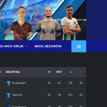
EDYTUJ WYNIKI
ZALOGUJ SIĘ
IGI MOS ORLIK
ARCH. SEZONÓW
M
DRUŻYNA
M
PKT
+
-
Budowlani
26
64
135
36
2
Martina
26
59
154
55
3
Świątkowo
26
56
105
61