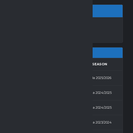
A SP2 ŻNIN
RESULTS
AWAY
SEASON
9 - 3
Dom Bruk
Hala 2025/2026
6 - 0
Dom Bruk
Hala 2024/2025
0 - 6
Martina
Hala 2024/2025
1 - 0
Dom Bruk
Hala 2023/2024