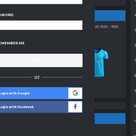
SWORD
2026-03-20, 19:50
19:50
EMEMBER ME
3
-
3
Martina
or
Wynik
Login with Google
1
Login with Facebook
MARTINA
1
Grzegorz Zimny