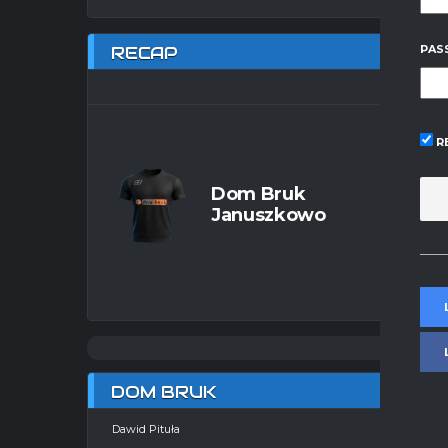
RECAP
PAS
R
Dom Bruk
Januszkowo
DOM BRUK
Dawid Pituła