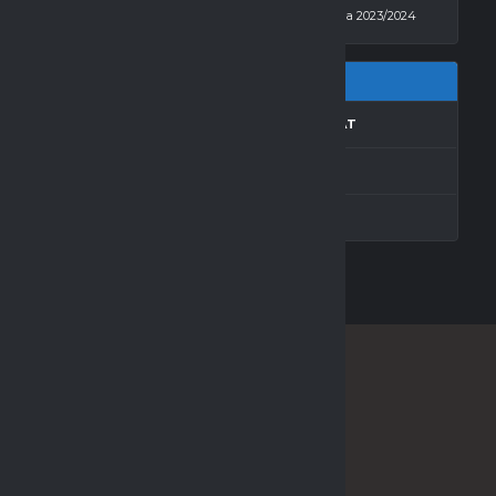
2 - 8
Martina
Hala 2023/2024
.K.
GOLE
REZULTAT
0
3
Remis
0
3
Remis
SPONSOR LIGI