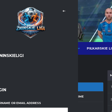
PIŁKARSKIE L
NEWSY
LIGI PIŁKI HALOWEJ MOS
NINSKIELIGI
Messenger
WhatsApp
1
GIN
ZON
MATCH DAY
FULL TIME
RNAME OR EMAIL ADDRESS
a 2025/2026
25
30'