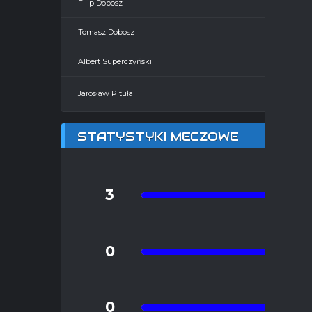
Filip Dobosz
Tomasz Dobosz
Albert Superczyński
Jarosław Pituła
STATYSTYKI MECZOWE
3
Pauza w
0
"Strz
0