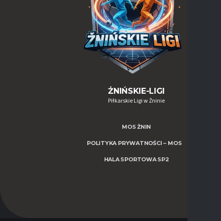
ŻNIŃSKIE-LIGI
Piłkarskie Ligi w Żninie
MOS ŻNIN
POLITYKA PRYWATNOŚCI – MOS
HALA SPORTOWA SP2