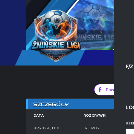
F/Z
0
Facebook
SZCZEGÓŁY
LO
DATA
ROZGRYWKI
SE
USE
2026-03-20, 19:50
LPH MOS
Hal