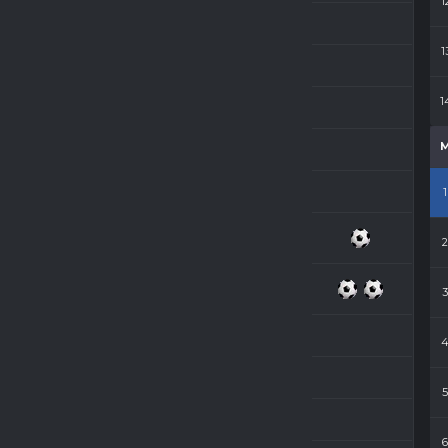
1
Szymon Mrówczyński
1
Jacek Judek
1
Dawid Pawlaczyk
Marek Matuszak
Marek Gwit
1
Patryk Paluszkiewicz
Sebastian Rymarkiewicz
Ryszard Piechowiak
Adrian Świtała
Damian Paluszkiewicz