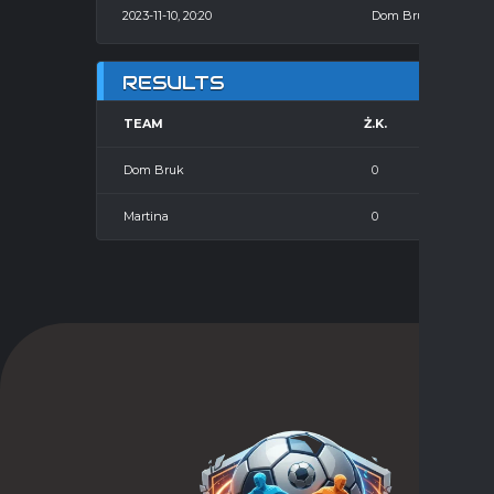
2023-11-10, 20:20
Dom Bruk
RESULTS
TEAM
Ż.K.
CZ
Dom Bruk
0
Martina
0