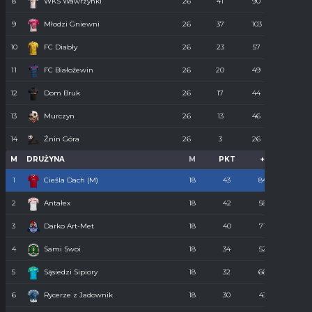
8
WKS Wawrzynki
26
41
90
74
9
Młodzi Gniewni
26
37
103
85
10
FC Diabły
26
23
57
110
11
FC Białożewin
26
20
49
98
12
Dom Bruk
26
17
44
110
13
Murczyn
26
13
46
134
14
Żnin Góra
26
3
26
273
M
DRUŻYNA
M
PKT
+
-
1
Cieśla Dach (M)
18
43
84
34
2
Antałex
18
42
58
36
3
Darko Art-Met
18
40
71
34
4
Sami Swoi
18
34
52
43
5
Sąsiedzi Sipiory
18
32
66
38
6
Rycerze z Jadownik
18
30
43
40