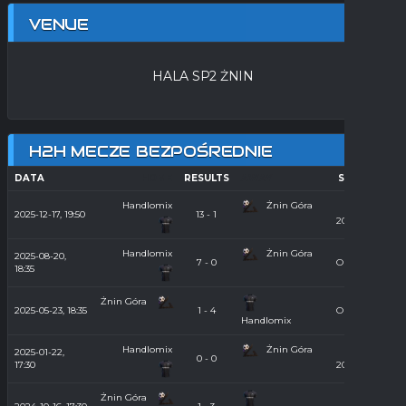
VENUE
HALA SP2 ŻNIN
H2H MECZE BEZPOŚREDNIE
DATA
HOME
RESULTS
AWAY
SEASON
Handlomix
Żnin Góra
Hala
2025-12-17, 19:50
13 - 1
2025/2026
Handlomix
Żnin Góra
2025-08-20,
7 - 0
Orlik 2025
18:35
Żnin Góra
2025-05-23, 18:35
1 - 4
Orlik 2025
Handlomix
Handlomix
Żnin Góra
2025-01-22,
Hala
0 - 0
17:30
2024/2025
Żnin Góra
Hala