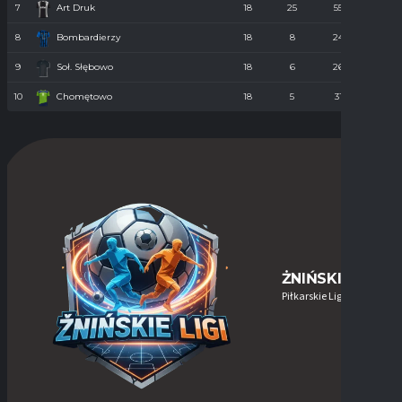
7
Art Druk
18
25
55
36
8
Bombardierzy
18
8
24
61
9
Soł. Słębowo
18
6
26
98
10
Chomętowo
18
5
31
90
ŻNIŃSKIE-LIGI
Piłkarskie Ligi w Żninie