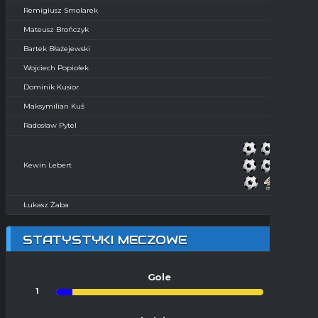
Remigiusz Smolarek
Mateusz Brończyk
Bartek Błażejewski
Wojciech Popiołek
Dominik Kusior
Maksymilian Kuś
Radosław Pytel
Kewin Lebert
Łukasz Żaba
STATYSTYKI MECZOWE
Gole
1
11