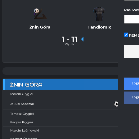
PASSW
Żnin Góra
Handlomix
REME
1
-
11
Wynik
Logi
ŻNIN GÓRA
Marcin Grygiel
Log
Jakub Sobczak
Tomasz Grygiel
Kacper Krygier
Marcin Leśniewski
Norbert Śliwiński