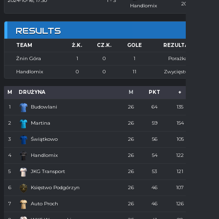
2024-10-16, 17:30
1 - 3
2024/2025
Handlomix
RESULTS
TEAM
Ż.K.
CZ.K.
GOLE
REZULTAT
Żnin Góra
1
0
1
Porażka
Handlomix
0
0
11
Zwycięstwo
M
DRUŻYNA
M
PKT
+
-
1
Budowlani
26
64
135
36
2
Martina
26
59
154
55
3
Świątkowo
26
56
105
61
4
Handlomix
26
54
122
59
5
JKG Transport
26
53
121
55
6
Księstwo Podgórzyn
26
46
107
67
7
Auto Proch
26
46
126
68