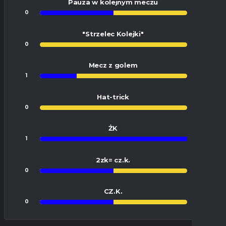
Pauza w kolejnym meczu
0
0
"Strzelec Kolejki"
0
1
Mecz z golem
1
3
Hat-trick
0
2
ŻK
1
0
2zk= cz.k.
0
0
CZ.K.
0
0