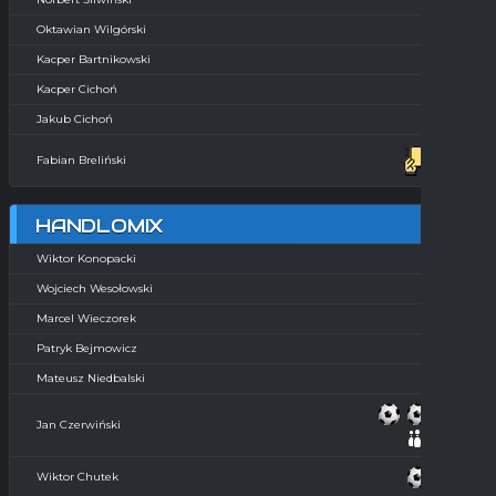
Oktawian Wilgórski
Kacper Bartnikowski
Kacper Cichoń
Jakub Cichoń
Fabian Breliński
HANDLOMIX
Wiktor Konopacki
Wojciech Wesołowski
Marcel Wieczorek
Patryk Bejmowicz
Mateusz Niedbalski
Jan Czerwiński
Wiktor Chutek