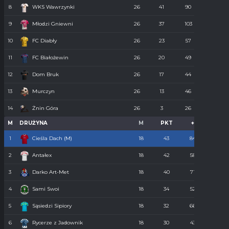
8
WKS Wawrzynki
26
41
90
74
9
Młodzi Gniewni
26
37
103
85
10
FC Diabły
26
23
57
110
11
FC Białożewin
26
20
49
98
12
Dom Bruk
26
17
44
110
13
Murczyn
26
13
46
134
14
Żnin Góra
26
3
26
273
M
DRUŻYNA
M
PKT
+
-
1
Cieśla Dach (M)
18
43
84
34
2
Antałex
18
42
58
36
3
Darko Art-Met
18
40
71
34
4
Sami Swoi
18
34
52
43
5
Sąsiedzi Sipiory
18
32
66
38
6
Rycerze z Jadownik
18
30
43
40