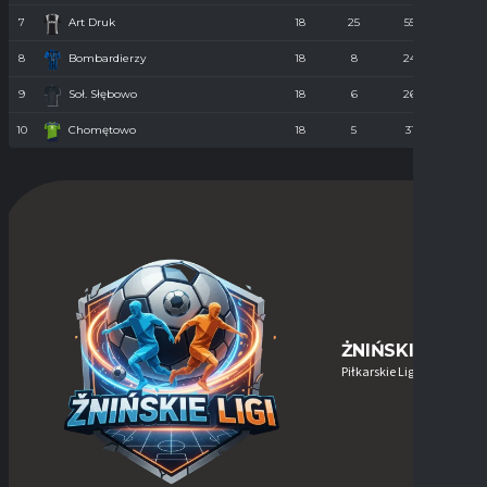
7
Art Druk
18
25
55
36
8
Bombardierzy
18
8
24
61
9
Soł. Słębowo
18
6
26
98
10
Chomętowo
18
5
31
90
ŻNIŃSKIE-LIGI
Piłkarskie Ligi w Żninie