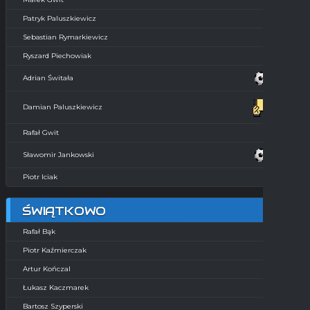
Patryk Paluszkiewicz
Sebastian Rymarkiewicz
Ryszard Piechowiak
Adrian Świtała
Damian Paluszkiewicz
Rafał Gwit
Sławomir Jankowski
Piotr Iciak
ŚWIĄTKOWO
Rafał Bąk
Piotr Kaźmierczak
Artur Kończal
Łukasz Kaczmarek
Bartosz Szyperski