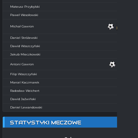
Mateusz Przybylski
Paweł Wesołowski
Michał Gawron
Daniel Stróżewski
Dawid Woszczyński
Jakub Mieczkowski
Antoni Gawron
Filip Woszczyński
Marcel Kaczmarek
Radosław Weichert
Dawid Jaźwiński
Daniel Lewandowski
STATYSTYKI MECZOWE