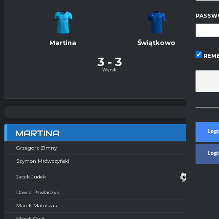
PASSW
Martina
Świątkowo
REME
3
-
3
Wynik
Logi
MARTINA
Grzegorz Zimny
Log
Szymon Mrówczyński
Jacek Judek
Dawid Pawlaczyk
Marek Matuszak
Marek Gwit