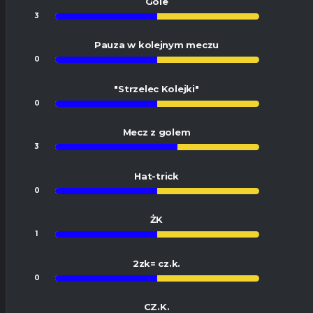
Gole
3
3
Pauza w kolejnym meczu
0
0
"Strzelec Kolejki"
0
0
Mecz z golem
3
2
Hat-trick
0
0
ŻK
1
1
2zk= cz.k.
0
0
CZ.K.