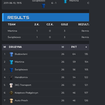
Świątkowo
Martina
2011-06-10, 19:15
6 - 1
Orlik 2011
RESULTS
TEAM
Ż.K.
CZ.K.
GOLE
REZULTAT
Martina
1
0
3
Remis
Świątkowo
1
0
3
Remis
M
DRUŻYNA
M
PKT
+
-
1
Budowlani
26
64
135
36
2
Martina
26
59
154
55
3
Świątkowo
26
56
105
61
4
Handlomix
26
54
122
59
5
JKG Transport
26
53
121
55
6
Księstwo Podgórzyn
26
46
107
67
7
Auto Proch
26
46
126
68