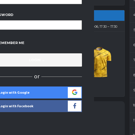
SWORD
2026-03-06, 17:30
17:30
EMEMBER ME
2
-
1
FC Diabły
or
Wynik
Login with Google
1
Login with Facebook
1-0
2-0
1
27'
Maciej Zagniński
2-1