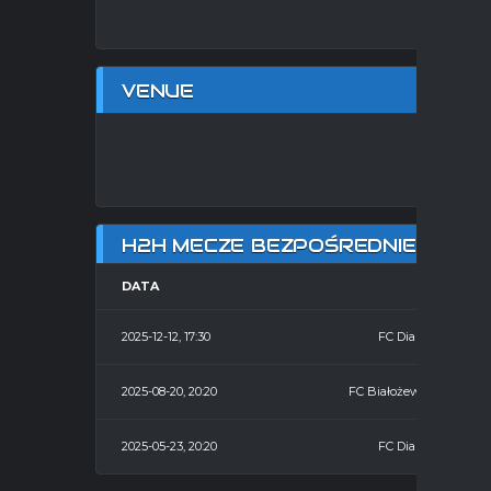
VENUE
HAL
H2H MECZE BEZPOŚREDNIE
DATA
HOME
2025-12-12, 17:30
FC Diabły
2025-08-20, 20:20
FC Białożewin
2025-05-23, 20:20
FC Diabły