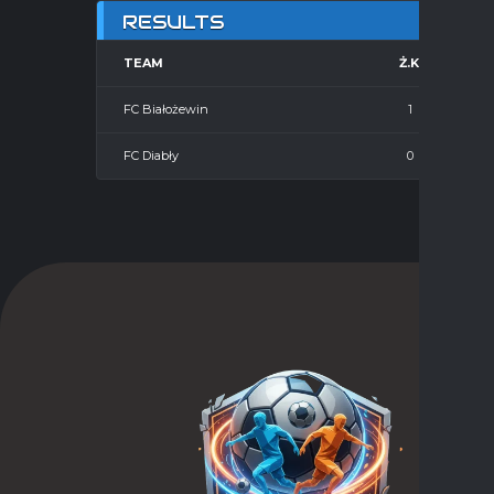
RESULTS
TEAM
Ż.K.
FC Białożewin
1
FC Diabły
0