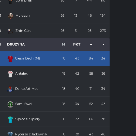
2
Dom Bruk
26
17
44
110
3
Murczyn
26
13
46
134
4
Żnin Góra
26
3
26
273
M
DRUŻYNA
M
PKT
+
-
Cieśla Dach (M)
18
43
84
34
2
Antałex
18
42
58
36
3
Darko Art-Met
18
40
71
34
4
Sami Swoi
18
34
52
43
5
Sąsiedzi Sipiory
18
32
66
38
6
Rycerze z Jadownik
18
30
43
40