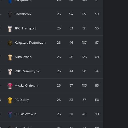
4
Handlomix
26
54
122
59
5
JKG Transport
26
53
121
55
6
Księstwo Podgórzyn
26
46
107
67
7
Auto Proch
26
46
126
68
8
WKS Wawrzynki
26
41
90
74
9
Młodzi Gniewni
26
37
103
85
0
FC Diabły
26
23
57
110
1
FC Białożewin
26
20
49
98