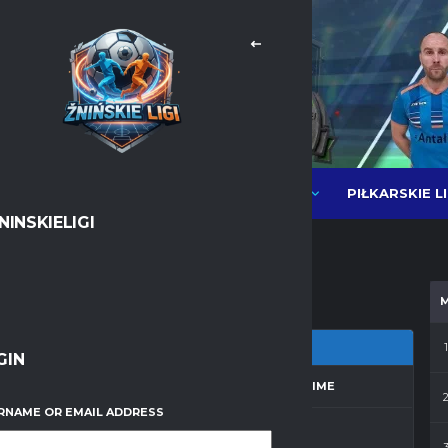
PIŁKARSKIE L
NEWSY
LIGI PIŁKI HALOWEJ MOS
NINSKIELIGI
Messenger
WhatsApp
1
GIN
ZON
MATCH DAY
FULL TIME
RNAME OR EMAIL ADDRESS
a 2025/2026
23
30'