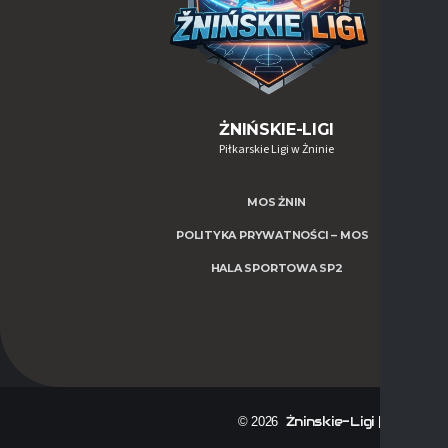
ŻNIŃSKIE-LIGI
Piłkarskie Ligi w Żninie
MOS ŻNIN
POLITYKA PRYWATNOŚCI – MOS
HALA SPORTOWA SP2
Żninskie-Ligi | Zasila
© 2026