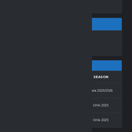
A SP2 ŻNIN
RESULTS
AWAY
SEASON
3 - 2
FC Białożewin
Hala 2025/2026
1 - 1
FC Diabły
Orlik 2025
1 - 4
FC Białożewin
Orlik 2025