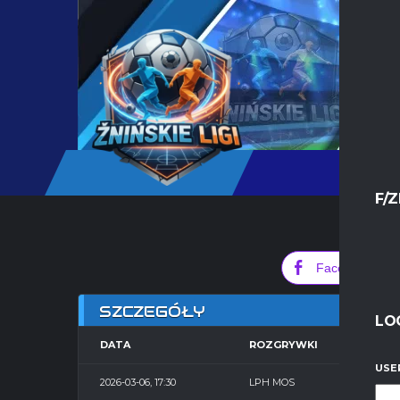
F/Z
0
Facebook
SZCZEGÓŁY
LO
DATA
ROZGRYWKI
SE
USE
2026-03-06, 17:30
LPH MOS
Hal