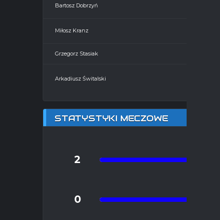
19'
Bartosz Dobrzyń
24'
Miłosz Kranz
Grzegorz Stasiak
Arkadiusz Świtalski
STATYSTYKI MECZOWE
2
Pauza w
0