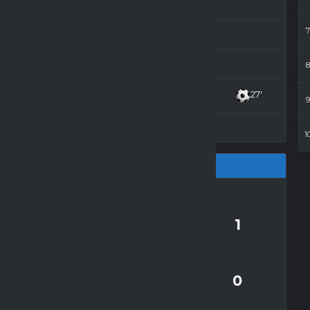
Patryk Średziński
Adrian Macioszek
Patryk Tomaszkiewicz
27'
Maciej Zagniński
Arkadiusz Łada
1
Gole
1
 kolejnym meczu
0