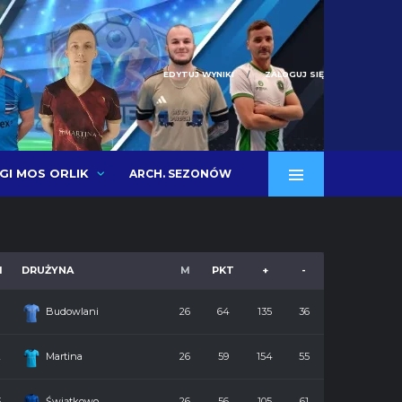
EDYTUJ WYNIKI
ZALOGUJ SIĘ
IGI MOS ORLIK
ARCH. SEZONÓW
M
DRUŻYNA
M
PKT
+
-
Budowlani
26
64
135
36
2
Martina
26
59
154
55
3
Świątkowo
26
56
105
61