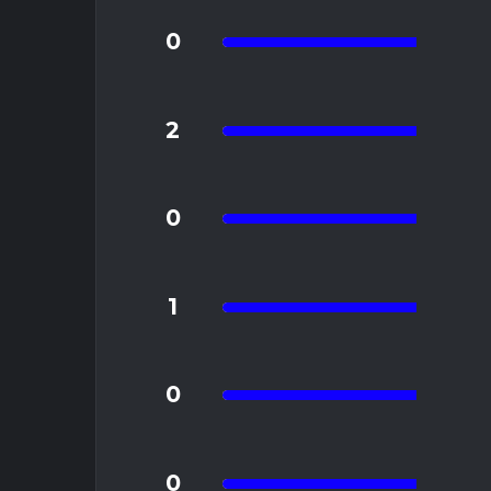
"Strz
0
Me
2
0
1
2
0
0