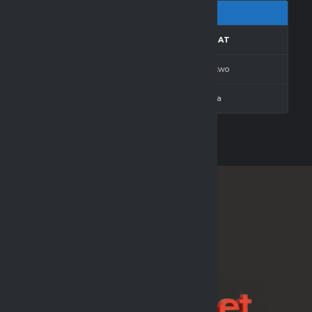
CZ.K.
GOLE
REZULTAT
0
2
Zwycięstwo
0
1
Porażka
SPONSOR LIGI