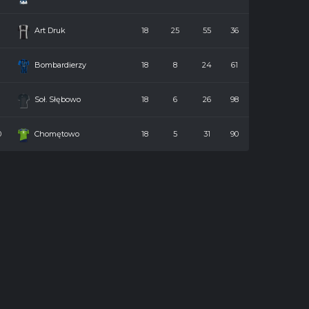
7
Art Druk
18
25
55
36
8
Bombardierzy
18
8
24
61
9
Soł. Słębowo
18
6
26
98
0
Chomętowo
18
5
31
90