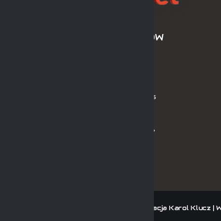
ARCHIWUM SEZONÓW
LPH MOS 2024/2025
LPH MOS OLDBOYS 2024/2025
PL MOS ORLIK 2024
PL MOS ORLIK OLDBOYS 2024
ne przez KluczSport System | Projekt i realizacja Karol Klucz | 