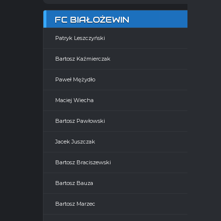
FC BIAŁOŻEWIN
Patryk Leszczyński
Bartosz Kaźmierczak
Paweł Mężydło
Maciej Wiecha
Bartosz Pawłowski
Jacek Juszczak
Bartosz Braciszewski
Bartosz Bauza
Bartosz Marzec