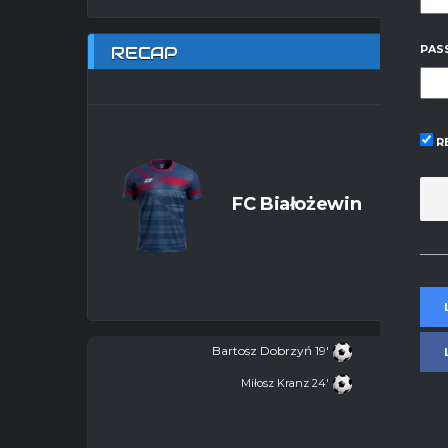
RECAP
PAS
R
FC Białożewin
Bartosz Dobrzyń
19'
Miłosz Kranz
24'