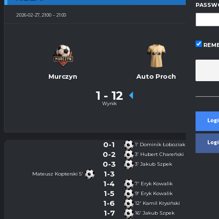
PASSW
2026-02-27, 21:00
21:00
REME
Murczyn
Auto Proch
1
-
12
Wynik
Logi
Log
0-1
1'
Dominik Łoboziak
0-2
3'
Hubert Chareński
0-3
3'
Jakub Szpek
1-3
Mateusz Kopterski
5'
1-4
7'
Eryk Kowalik
1-5
9'
Eryk Kowalik
1-6
12'
Kamil Krysiński
1-7
16'
Jakub Szpek