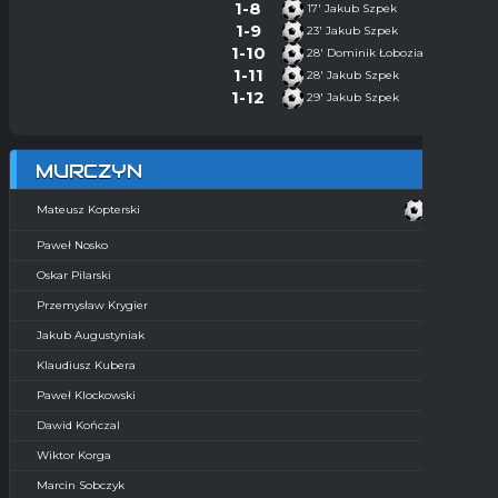
1-8
17'
Jakub Szpek
1-9
23'
Jakub Szpek
1-10
28'
Dominik Łoboziak
1-11
28'
Jakub Szpek
1-12
29'
Jakub Szpek
MURCZYN
5'
Mateusz Kopterski
Paweł Nosko
Oskar Pilarski
Przemysław Krygier
Jakub Augustyniak
Klaudiusz Kubera
Paweł Klockowski
Dawid Kończal
Wiktor Korga
Marcin Sobczyk