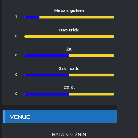
Mecz z golem
1
5
Hat-trick
0
1
ŻK
0
0
2zk= cz.k.
0
0
CZ.K.
0
0
VENUE
HALA SP2 ŻNIN