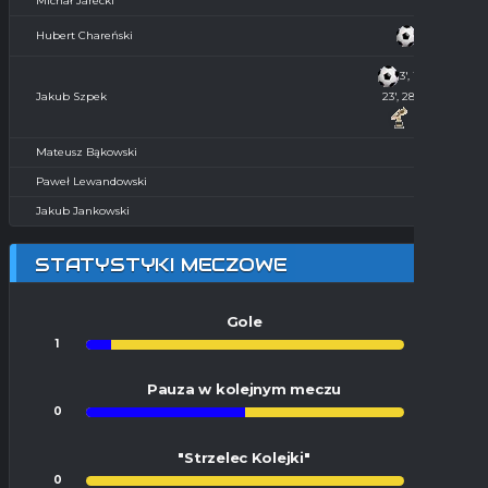
Michał Jarecki
3'
Hubert Chareński
3', 16', 17',
Jakub Szpek
23', 28', 29'
Mateusz Bąkowski
Paweł Lewandowski
Jakub Jankowski
STATYSTYKI MECZOWE
Gole
1
12
Pauza w kolejnym meczu
0
0
"Strzelec Kolejki"
0
1