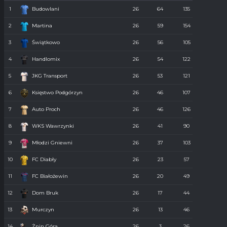
1
Budowlani
26
64
135
36
2
Martina
26
59
154
55
3
Świątkowo
26
56
105
61
4
Handlomix
26
54
122
59
5
JKG Transport
26
53
121
55
6
Księstwo Podgórzyn
26
46
107
67
7
Auto Proch
26
46
126
68
8
WKS Wawrzynki
26
41
90
74
9
Młodzi Gniewni
26
37
103
85
10
FC Diabły
26
23
57
110
11
FC Białożewin
26
20
49
98
12
Dom Bruk
26
17
44
110
13
Murczyn
26
13
46
134
14
Żnin Góra
26
3
26
273