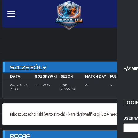
SZCZEGÓŁY
F/ZNI
DATA
ROZGRYWKI
SEZON
MATCH DAY
FULL TIME
2026-02-27,
LPH MOS
Hala
22
30'
21:00
2025/2026
LOGI
Miłosz Szpechciński (Auto Proch) - kara dyskwalifikacji 6 z 6 meczów
USERNA
RECAP