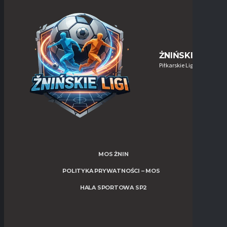
ŻNIŃSKIE-LIGI
Piłkarskie Ligi w Żninie
MOS ŻNIN
POLITYKA PRYWATNOŚCI – MOS
HALA SPORTOWA SP2