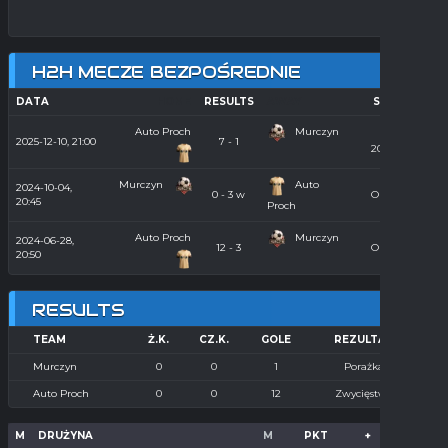
H2H MECZE BEZPOŚREDNIE
DATA
HOME
RESULTS
AWAY
SEASON
Auto Proch
Murczyn
Hala
2025-12-10, 21:00
7 - 1
2025/2026
Murczyn
Auto
2024-10-04,
0 - 3 w
Orlik 2024
20:45
Proch
Auto Proch
Murczyn
2024-06-28,
12 - 3
Orlik 2024
20:50
RESULTS
TEAM
Ż.K.
CZ.K.
GOLE
REZULTAT
Murczyn
0
0
1
Porażka
Auto Proch
0
0
12
Zwycięstwo
M
DRUŻYNA
M
PKT
+
-