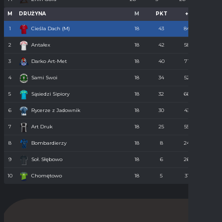
M
DRUŻYNA
M
PKT
+
-
1
Cieśla Dach (M)
18
43
84
34
2
Antałex
18
42
58
36
3
Darko Art-Met
18
40
71
34
4
Sami Swoi
18
34
52
43
5
Sąsiedzi Sipiory
18
32
66
38
6
Rycerze z Jadownik
18
30
43
40
7
Art Druk
18
25
55
36
8
Bombardierzy
18
8
24
61
9
Soł. Słębowo
18
6
26
98
10
Chomętowo
18
5
31
90