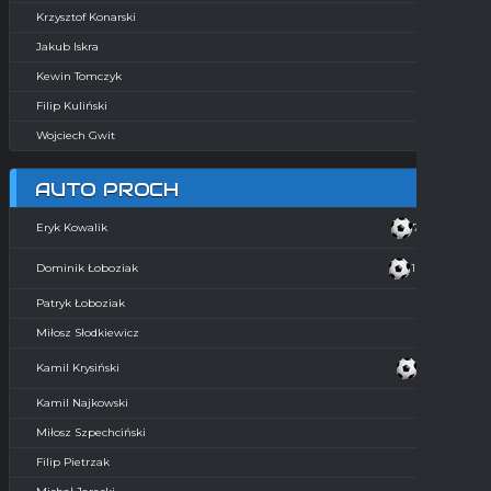
Krzysztof Konarski
Jakub Iskra
Kewin Tomczyk
Filip Kuliński
Wojciech Gwit
AUTO PROCH
7', 9'
Eryk Kowalik
1', 28'
Dominik Łoboziak
Patryk Łoboziak
Miłosz Słodkiewicz
12'
Kamil Krysiński
Kamil Najkowski
Miłosz Szpechciński
Filip Pietrzak