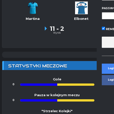
PASSW
Martina
Elbonet
11
-
2
REME
Wynik
STATYSTYKI MECZOWE
Logi
Gole
Log
0
0
Pauza w kolejnym meczu
0
0
"Strzelec Kolejki"