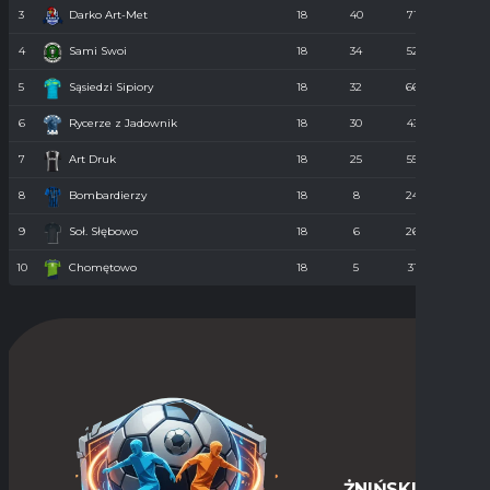
3
Darko Art-Met
18
40
71
34
4
Sami Swoi
18
34
52
43
5
Sąsiedzi Sipiory
18
32
66
38
6
Rycerze z Jadownik
18
30
43
40
7
Art Druk
18
25
55
36
8
Bombardierzy
18
8
24
61
9
Soł. Słębowo
18
6
26
98
10
Chomętowo
18
5
31
90
ŻNIŃSKIE-LIGI