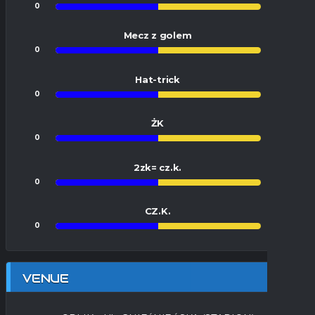
0
0
Mecz z golem
0
0
Hat-trick
0
0
ŻK
0
0
2zk= cz.k.
0
0
CZ.K.
0
0
VENUE