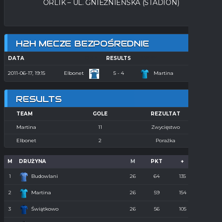
ORLIK – UL. GNIEŹNIEŃSKA (STADION)
H2H MECZE BEZPOŚREDNIE
DATA
HOME
RESULTS
AWAY
SEASON
2011-06-17, 19:15
Elbonet
5 - 4
Martina
Orlik 2011
RESULTS
TEAM
GOLE
REZULTAT
Martina
11
Zwycięstwo
Elbonet
2
Porażka
M
DRUŻYNA
M
PKT
+
-
1
Budowlani
26
64
135
36
2
Martina
26
59
154
55
3
Świątkowo
26
56
105
61