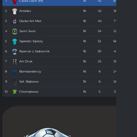
1
Cieśla Dach (M)
18
43
84
34
2
Antałex
18
42
58
36
3
Darko Art-Met
18
40
71
34
4
Sami Swoi
18
34
52
43
5
Sąsiedzi Sipiory
18
32
66
38
6
Rycerze z Jadownik
18
30
43
40
7
Art Druk
18
25
55
36
8
Bombardierzy
18
8
24
61
9
Soł. Słębowo
18
6
26
98
10
Chomętowo
18
5
31
90