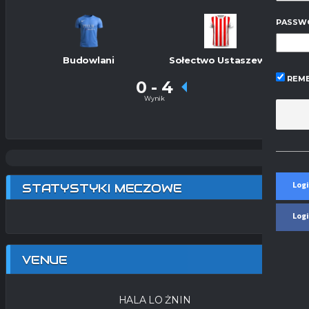
PASSW
Budowlani
Sołectwo Ustaszewo
REME
0
-
4
Wynik
Logi
STATYSTYKI MECZOWE
Log
VENUE
HALA LO ŻNIN