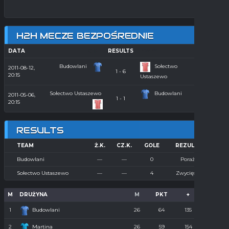
H2H MECZE BEZPOŚREDNIE
DATA
HOME
RESULTS
AWAY
SEASON
Budowlani
Sołectwo
2011-08-12,
Orlik
1 - 6
20:15
2011
Ustaszewo
Sołectwo Ustaszewo
Budowlani
2011-05-06,
Orlik
1 - 1
20:15
2011
RESULTS
TEAM
Ż.K.
CZ.K.
GOLE
REZULTAT
Budowlani
—
—
0
Porażka
Sołectwo Ustaszewo
—
—
4
Zwycięstwo
M
DRUŻYNA
M
PKT
+
-
1
Budowlani
26
64
135
36
2
Martina
26
59
154
55