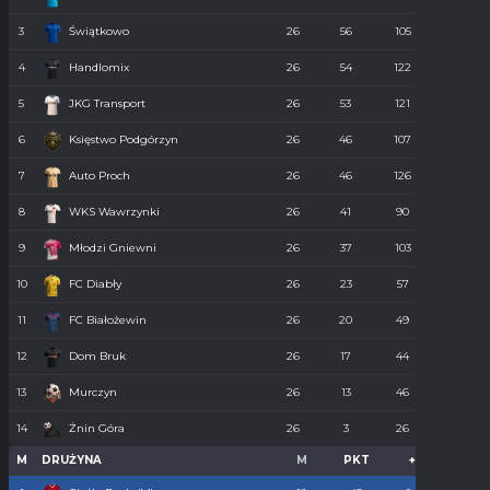
3
Świątkowo
26
56
105
61
4
Handlomix
26
54
122
59
5
JKG Transport
26
53
121
55
6
Księstwo Podgórzyn
26
46
107
67
7
Auto Proch
26
46
126
68
8
WKS Wawrzynki
26
41
90
74
9
Młodzi Gniewni
26
37
103
85
10
FC Diabły
26
23
57
110
11
FC Białożewin
26
20
49
98
12
Dom Bruk
26
17
44
110
13
Murczyn
26
13
46
134
14
Żnin Góra
26
3
26
273
M
DRUŻYNA
M
PKT
+
-