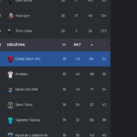
2
Dom Bruk
26
17
44
110
3
Murczyn
26
13
46
134
4
Żnin Góra
26
3
26
273
M
DRUŻYNA
M
PKT
+
-
Cieśla Dach (M)
18
43
84
34
2
Antałex
18
42
58
36
3
Darko Art-Met
18
40
71
34
4
Sami Swoi
18
34
52
43
5
Sąsiedzi Sipiory
18
32
66
38
6
Rycerze z Jadownik
18
30
43
40