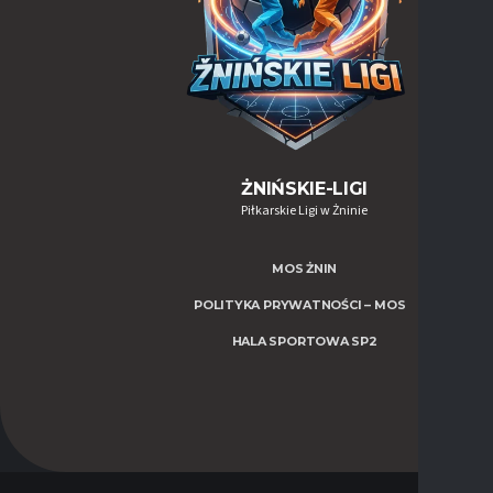
ŻNIŃSKIE-LIGI
Piłkarskie Ligi w Żninie
MOS ŻNIN
POLITYKA PRYWATNOŚCI – MOS
HALA SPORTOWA SP2