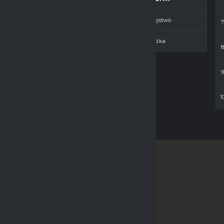
—
7
Zwycięstwo
—
1
Porażka
1
SPONSOR LIGI