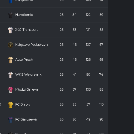
4
Handlomix
26
54
122
59
5
JKG Transport
26
53
121
55
6
Księstwo Podgórzyn
26
46
107
67
7
Auto Proch
26
46
126
68
8
WKS Wawrzynki
26
41
90
74
9
Młodzi Gniewni
26
37
103
85
0
FC Diabły
26
23
57
110
1
FC Białożewin
26
20
49
98