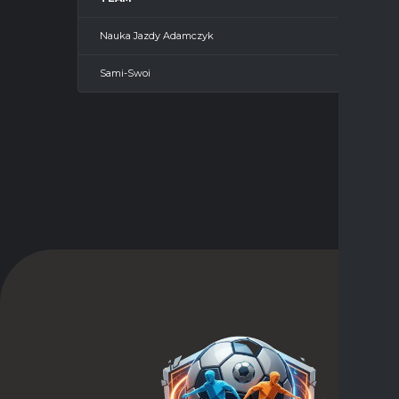
Nauka Jazdy Adamczyk
—
Sami-Swoi
—