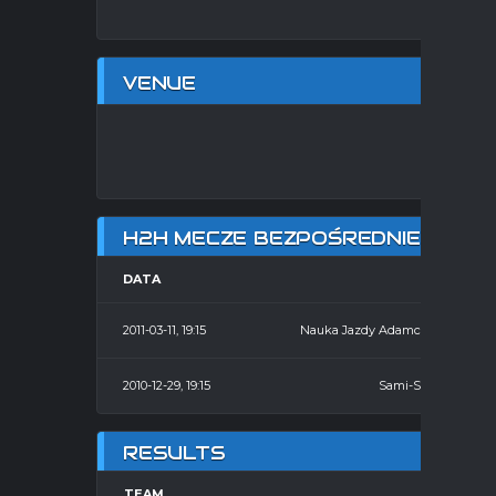
VENUE
HA
H2H MECZE BEZPOŚREDNIE
DATA
HOME
2011-03-11, 19:15
Nauka Jazdy Adamczyk
2010-12-29, 19:15
Sami-Swoi
RESULTS
TEAM
Ż.K.