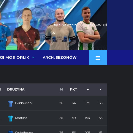
EDYTUJ WYNIKI
ZALOGUJ SIĘ
IGI MOS ORLIK
ARCH. SEZONÓW
M
DRUŻYNA
M
PKT
+
-
Budowlani
26
64
135
36
2
Martina
26
59
154
55
3
Świątkowo
26
56
105
61