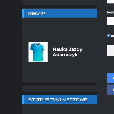
RECAP
PAS
R
Nauka Jazdy
Adamczyk
STATYSTYKI MECZOWE