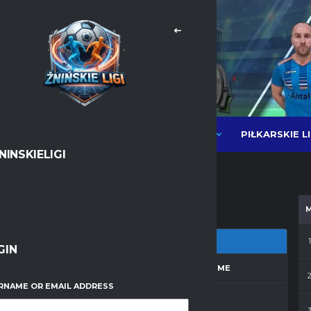
PIŁKARSKIE L
NEWSY
LIGI PIŁKI HALOWEJ MOS
NINSKIELIGI
Messenger
WhatsApp
1
GIN
ZON
MATCH DAY
FULL TIME
RNAME OR EMAIL ADDRESS
 2011/2012
1
30'