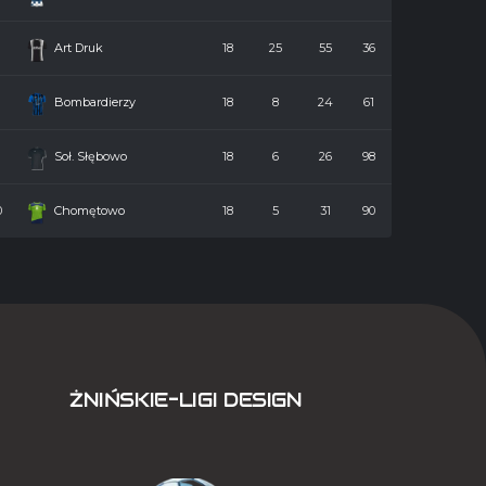
7
Art Druk
18
25
55
36
8
Bombardierzy
18
8
24
61
9
Soł. Słębowo
18
6
26
98
0
Chomętowo
18
5
31
90
ŻNIŃSKIE-LIGI DESIGN