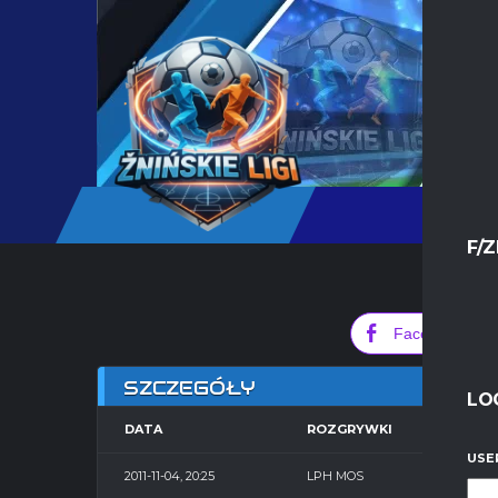
F/Z
0
Facebook
SZCZEGÓŁY
LO
DATA
ROZGRYWKI
SE
USE
2011-11-04, 20:25
LPH MOS
Hala