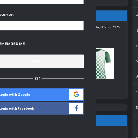
SWORD
2011-11-04, 20:25
20:25
EMEMBER ME
7
-
1
Sami-Swoi
or
Wynik
Login with Google
1
Login with Facebook
1