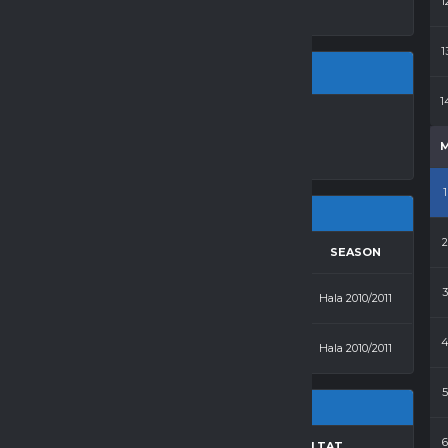
1
1
1
LA LO ŻNIN
1
RESULTS
AWAY
SEASON
5 - 1
Sami-Swoi
Hala 2010/2011
1 - 3
Nauka Jazdy Adamczyk
Hala 2010/2011
CZ.K.
GOLE
REZULTAT