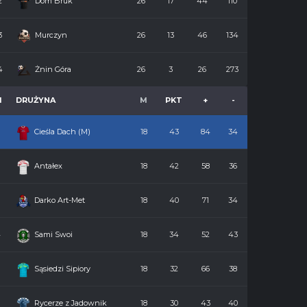
2
Dom Bruk
26
17
44
110
3
Murczyn
26
13
46
134
4
Żnin Góra
26
3
26
273
M
DRUŻYNA
M
PKT
+
-
Cieśla Dach (M)
18
43
84
34
2
Antałex
18
42
58
36
3
Darko Art-Met
18
40
71
34
4
Sami Swoi
18
34
52
43
5
Sąsiedzi Sipiory
18
32
66
38
6
Rycerze z Jadownik
18
30
43
40