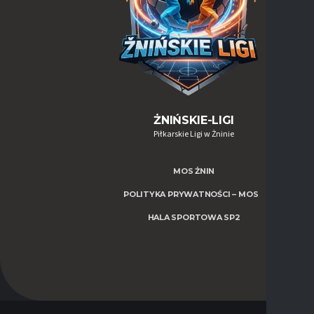
ŻNIŃSKIE-LIGI
Piłkarskie Ligi w Żninie
MOS ŻNIN
POLITYKA PRYWATNOŚCI – MOS
HALA SPORTOWA SP2