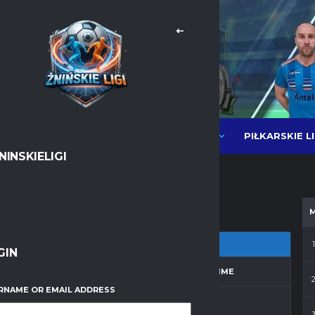
PIŁKARSKIE L
NEWSY
LIGI PIŁKI HALOWEJ MOS
NINSKIELIGI
Messenger
WhatsApp
1
GIN
ZON
MATCH DAY
FULL TIME
RNAME OR EMAIL ADDRESS
 2012/2013
10
30'