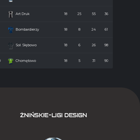
7
Art Druk
18
25
55
36
8
Bombardierzy
18
8
24
61
9
Soł. Słębowo
18
6
26
98
0
Chomętowo
18
5
31
90
ŻNIŃSKIE-LIGI DESIGN