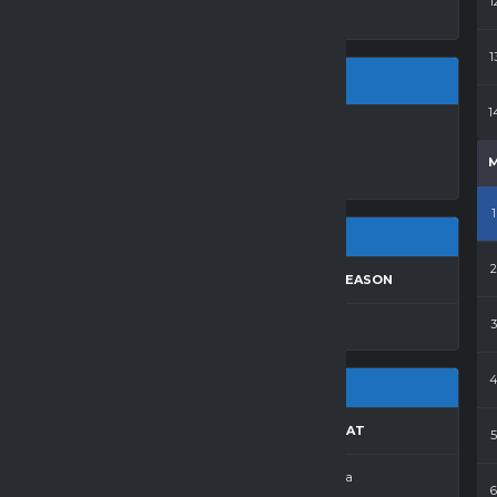
1
1
1
LA LO ŻNIN
1
RESULTS
AWAY
SEASON
CZ.K.
GOLE
REZULTAT
—
1
Porażka