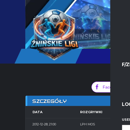
F/Z
0
Facebook
SZCZEGÓŁY
LO
DATA
ROZGRYWKI
SE
USE
2012-12-28, 21:00
LPH MOS
Hala