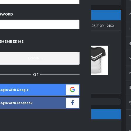
SWORD
2012-12-28, 21:00
21:00
EMEMBER ME
1
-
2
Gran-Pol Żnin
or
Wynik
Login with Google
1
Login with Facebook
1