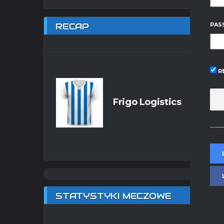
RECAP
PAS
R
Frigo Logistics
STATYSTYKI MECZOWE