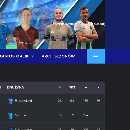
EDYTUJ WYNIKI
ZALOGUJ SIĘ
IGI MOS ORLIK
ARCH. SEZONÓW
M
DRUŻYNA
M
PKT
+
-
Budowlani
26
64
135
36
2
Martina
26
59
154
55
3
Świątkowo
26
56
105
61