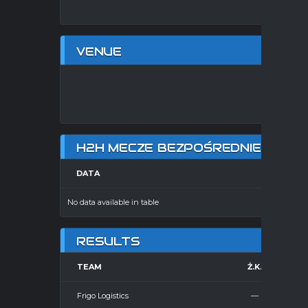
VENUE
HA
H2H MECZE BEZPOŚREDNIE
DATA
HOME
No data available in table
RESULTS
TEAM
Ż.K.
Frigo Logistics
—