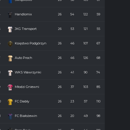
4
Handlomix
26
54
122
59
5
JKG Transport
26
53
121
55
6
Księstwo Podgórzyn
26
46
107
67
7
Auto Proch
26
46
126
68
8
WKS Wawrzynki
26
41
90
74
9
Młodzi Gniewni
26
37
103
85
0
FC Diabły
26
23
57
110
1
FC Białożewin
26
20
49
98