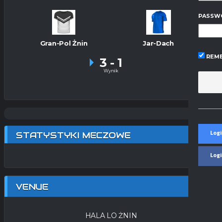
PASSW
Gran-Pol Żnin
Jar-Dach
REME
3
-
1
Wynik
Logi
STATYSTYKI MECZOWE
Log
VENUE
HALA LO ŻNIN