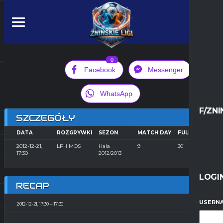
0
Facebook
Messenger
WhatsApp
F/ZNI
SZCZEGÓŁY
DATA
ROZGRYWKI
SEZON
MATCH DAY
FULL TIME
2012-12-21,
LPH MOS
Hala
9
30'
17:30
2012/2013
LOGI
RECAP
USERNA
2012-12-21, 17:30
17:30