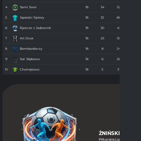
4
Sami Swoi
18
34
52
43
5
Sąsiedzi Sipiory
18
32
66
38
6
Rycerze z Jadownik
18
30
43
40
7
Art Druk
18
25
55
36
8
Bombardierzy
18
8
24
61
9
Soł. Słębowo
18
6
26
98
10
Chomętowo
18
5
31
90
ŻNIŃSKIE-LIGI
Piłkarskie Ligi w Żninie