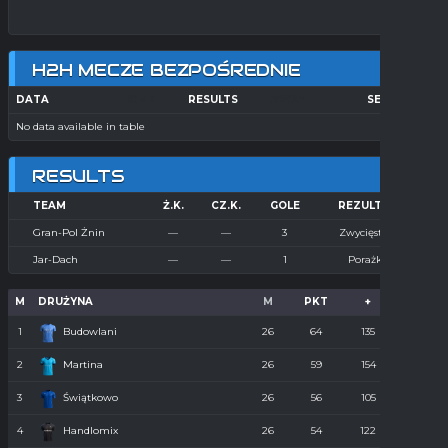
H2H MECZE BEZPOŚREDNIE
DATA
HOME
RESULTS
AWAY
SEASON
No data available in table
RESULTS
TEAM
Ż.K.
CZ.K.
GOLE
REZULTAT
Gran-Pol Żnin
—
—
3
Zwycięstwo
Jar-Dach
—
—
1
Porażka
M
DRUŻYNA
M
PKT
+
-
1
Budowlani
26
64
135
36
2
Martina
26
59
154
55
3
Świątkowo
26
56
105
61
4
Handlomix
26
54
122
59