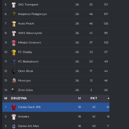
5
JKG Transport
26
53
121
55
6
Księstwo Podgórzyn
26
46
107
67
7
Auto Proch
26
46
126
68
8
WKS Wawrzynki
26
41
90
74
9
Młodzi Gniewni
26
37
103
85
10
FC Diabły
26
23
57
110
11
FC Białożewin
26
20
49
98
12
Dom Bruk
26
17
44
110
13
Murczyn
26
13
46
134
14
Żnin Góra
26
3
26
273
M
DRUŻYNA
M
PKT
+
-
1
Cieśla Dach (M)
18
43
84
34
2
Antałex
18
42
58
36
3
Darko Art-Met
18
40
71
34