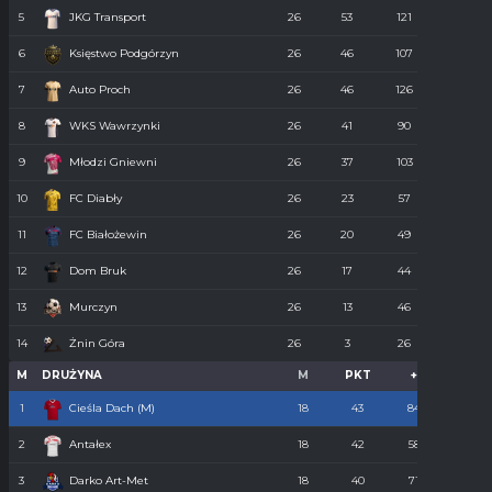
5
JKG Transport
26
53
121
55
6
Księstwo Podgórzyn
26
46
107
67
7
Auto Proch
26
46
126
68
8
WKS Wawrzynki
26
41
90
74
9
Młodzi Gniewni
26
37
103
85
10
FC Diabły
26
23
57
110
11
FC Białożewin
26
20
49
98
12
Dom Bruk
26
17
44
110
13
Murczyn
26
13
46
134
14
Żnin Góra
26
3
26
273
M
DRUŻYNA
M
PKT
+
-
1
Cieśla Dach (M)
18
43
84
34
2
Antałex
18
42
58
36
3
Darko Art-Met
18
40
71
34