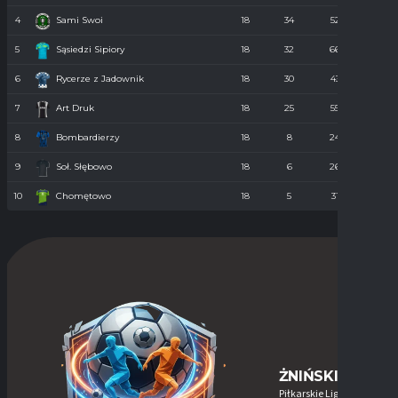
4
Sami Swoi
18
34
52
43
5
Sąsiedzi Sipiory
18
32
66
38
6
Rycerze z Jadownik
18
30
43
40
7
Art Druk
18
25
55
36
8
Bombardierzy
18
8
24
61
9
Soł. Słębowo
18
6
26
98
10
Chomętowo
18
5
31
90
ŻNIŃSKIE-LIGI
Piłkarskie Ligi w Żninie