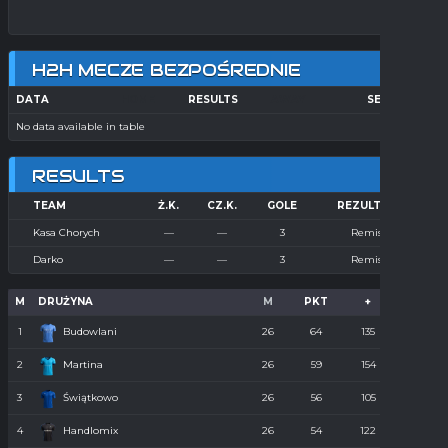
H2H MECZE BEZPOŚREDNIE
DATA
HOME
RESULTS
AWAY
SEASON
No data available in table
RESULTS
TEAM
Ż.K.
CZ.K.
GOLE
REZULTAT
Kasa Chorych
—
—
3
Remis
Darko
—
—
3
Remis
M
DRUŻYNA
M
PKT
+
-
1
Budowlani
26
64
135
36
2
Martina
26
59
154
55
3
Świątkowo
26
56
105
61
4
Handlomix
26
54
122
59