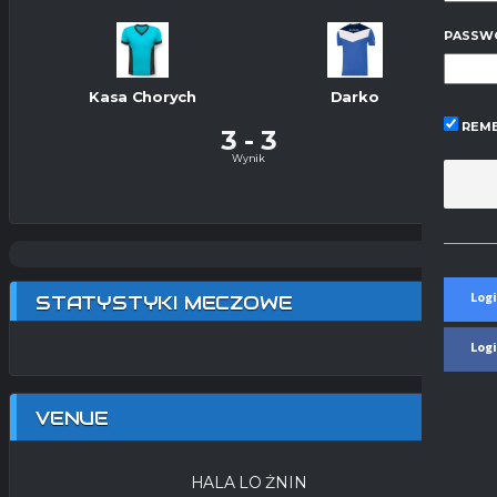
PASSW
Kasa Chorych
Darko
REME
3
-
3
Wynik
Logi
STATYSTYKI MECZOWE
Log
VENUE
HALA LO ŻNIN