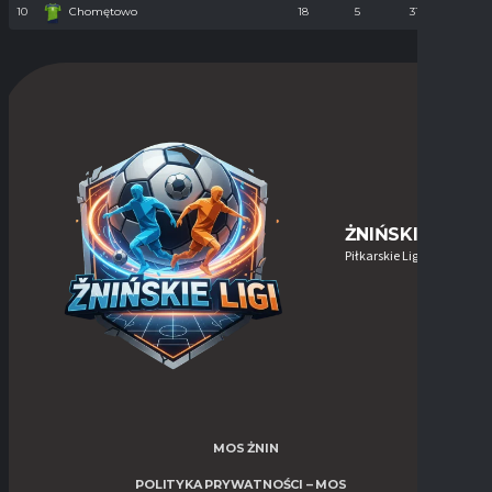
10
Chomętowo
18
5
31
90
ŻNIŃSKIE-LIGI
Piłkarskie Ligi w Żninie
MOS ŻNIN
POLITYKA PRYWATNOŚCI – MOS