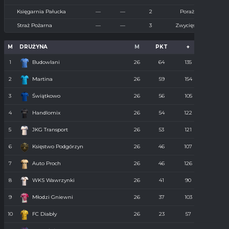
Księgarnia Pałucka
—
—
2
Porażka
Straż Pożarna
—
—
3
Zwycięstwo
M
DRUŻYNA
M
PKT
+
-
1
Budowlani
26
64
135
36
2
Martina
26
59
154
55
3
Świątkowo
26
56
105
61
4
Handlomix
26
54
122
59
5
JKG Transport
26
53
121
55
6
Księstwo Podgórzyn
26
46
107
67
7
Auto Proch
26
46
126
68
8
WKS Wawrzynki
26
41
90
74
9
Młodzi Gniewni
26
37
103
85
10
FC Diabły
26
23
57
110