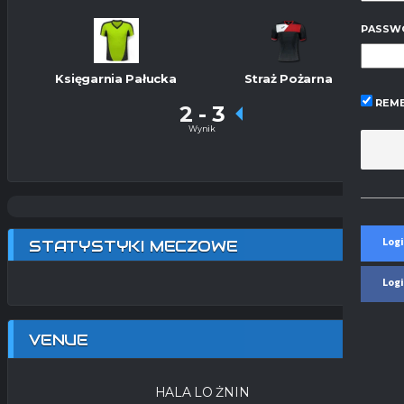
PASSW
Księgarnia Pałucka
Straż Pożarna
REME
2
-
3
Wynik
Logi
STATYSTYKI MECZOWE
Log
VENUE
HALA LO ŻNIN