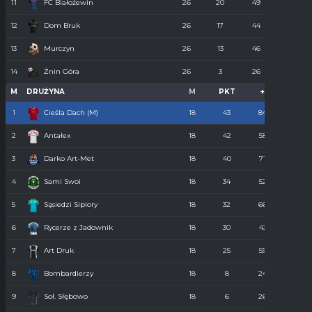
11
FC Białożewin
26
20
49
98
12
Dom Bruk
26
17
44
110
13
Murczyn
26
13
46
134
14
Żnin Góra
26
3
26
273
M
DRUŻYNA
M
PKT
+
-
1
Cieśla Dach (M)
18
43
84
34
2
Antałex
18
42
58
36
3
Darko Art-Met
18
40
71
34
4
Sami Swoi
18
34
52
43
5
Sąsiedzi Sipiory
18
32
66
38
6
Rycerze z Jadownik
18
30
43
40
7
Art Druk
18
25
55
36
8
Bombardierzy
18
8
24
61
9
Soł. Słębowo
18
6
26
98