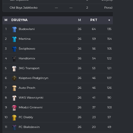
Old Boys Jabłówko
—
—
2
Porażka
M
DRUŻYNA
M
PKT
+
-
1
Budowlani
26
64
135
36
2
Martina
26
59
154
55
3
Świątkowo
26
56
105
61
4
Handlomix
26
54
122
59
5
JKG Transport
26
53
121
55
6
Księstwo Podgórzyn
26
46
107
67
7
Auto Proch
26
46
126
68
8
WKS Wawrzynki
26
41
90
74
9
Młodzi Gniewni
26
37
103
85
10
FC Diabły
26
23
57
110
11
FC Białożewin
26
20
49
98