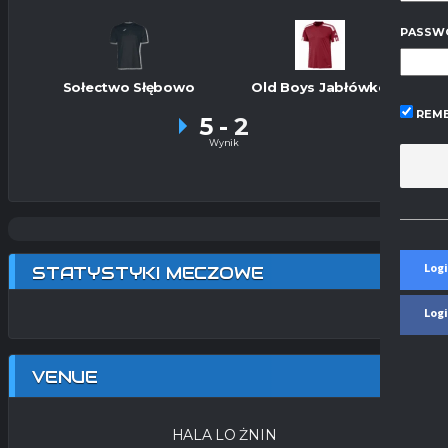
PASSW
Sołectwo Słębowo
Old Boys Jabłówko
REME
5
-
2
Wynik
Logi
STATYSTYKI MECZOWE
Log
VENUE
HALA LO ŻNIN