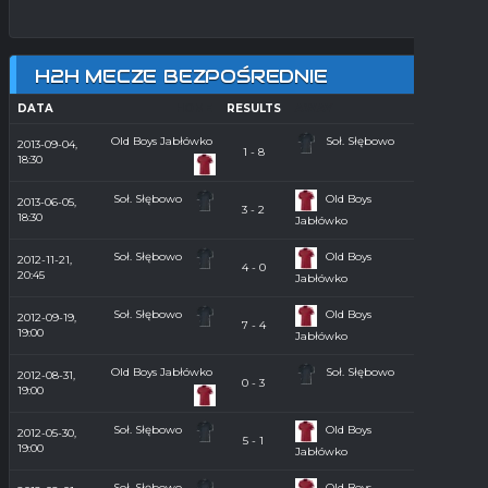
H2H MECZE BEZPOŚREDNIE
DATA
HOME
RESULTS
AWAY
SEASON
Old Boys Jabłówko
Soł. Słębowo
2013-09-04,
1 - 8
Orlik 2013
18:30
Soł. Słębowo
Old Boys
2013-06-05,
3 - 2
Orlik 2013
18:30
Jabłówko
Soł. Słębowo
Old Boys
2012-11-21,
Hala
4 - 0
20:45
2012/2013
Jabłówko
Soł. Słębowo
Old Boys
2012-09-19,
7 - 4
Orlik 2012
19:00
Jabłówko
Old Boys Jabłówko
Soł. Słębowo
2012-08-31,
0 - 3
Orlik 2012
19:00
Soł. Słębowo
Old Boys
2012-05-30,
5 - 1
Orlik 2012
19:00
Jabłówko
Soł. Słębowo
Old Boys