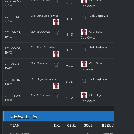
2012-02-01,
Hala
3 - 2
20:10
2011/2012
Jabłówko
Old Boys Jabłówko
Soł. Słębowo
2011-11-23,
Hala
1 - 3
20:10
2011/2012
Soł. Słębowo
Old Boys
2011-09-28,
5 - 3
Orlik 2011
19:40
Jabłówko
Old Boys Jabłówko
Soł. Słębowo
2011-09-07,
3 - 1
Orlik 2011
19:40
Soł. Słębowo
Old Boys
2011-06-01,
3 - 4
Orlik 2011
19:40
Jabłówko
Old Boys Jabłówko
Soł. Słębowo
2011-02-16,
Hala
0 - 6
19:00
2010/2011
Soł. Słębowo
Old Boys
2010-11-29,
Hala
2 - 2
19:00
2010/2011
Jabłówko
RESULTS
TEAM
Ż.K.
CZ.K.
GOLE
REZULTAT
Soł. Słębowo
—
—
5
Zwycięstwo