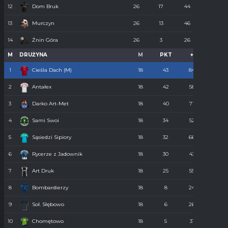
12
Dom Bruk
26
17
44
110
13
Murczyn
26
13
46
134
14
Żnin Góra
26
3
26
273
M
DRUŻYNA
M
PKT
+
-
1
Cieśla Dach (M)
18
43
84
34
2
Antałex
18
42
58
36
3
Darko Art-Met
18
40
71
34
4
Sami Swoi
18
34
52
43
5
Sąsiedzi Sipiory
18
32
66
38
6
Rycerze z Jadownik
18
30
43
40
7
Art Druk
18
25
55
36
8
Bombardierzy
18
8
24
61
9
Soł. Słębowo
18
6
26
98
10
Chomętowo
18
5
31
90