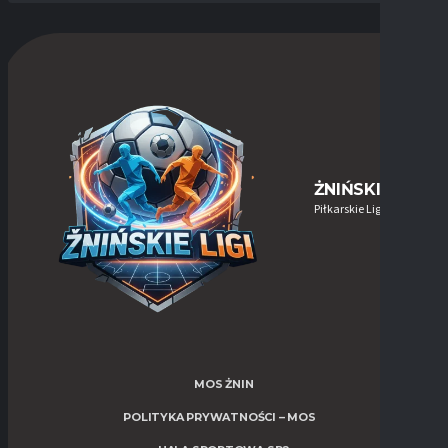
ŻNIŃSKIE-LIGI
Piłkarskie Ligi w Żninie
MOS ŻNIN
POLITYKA PRYWATNOŚCI – MOS