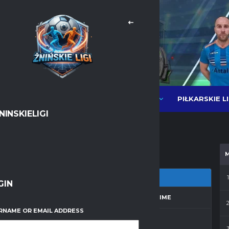
PIŁKARSKIE L
NEWSY
LIGI PIŁKI HALOWEJ MOS
NINSKIELIGI
Messenger
WhatsApp
1
GIN
ZON
MATCH DAY
FULL TIME
RNAME OR EMAIL ADDRESS
a 2013/2014
19
30'