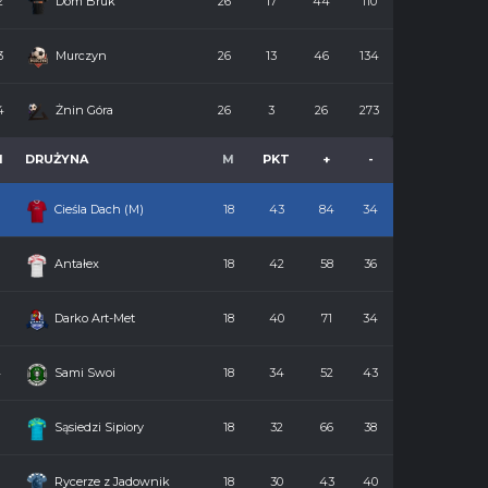
2
Dom Bruk
26
17
44
110
3
Murczyn
26
13
46
134
4
Żnin Góra
26
3
26
273
M
DRUŻYNA
M
PKT
+
-
Cieśla Dach (M)
18
43
84
34
2
Antałex
18
42
58
36
3
Darko Art-Met
18
40
71
34
4
Sami Swoi
18
34
52
43
5
Sąsiedzi Sipiory
18
32
66
38
6
Rycerze z Jadownik
18
30
43
40