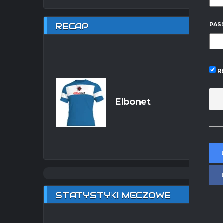
RECAP
PAS
R
Elbonet
STATYSTYKI MECZOWE