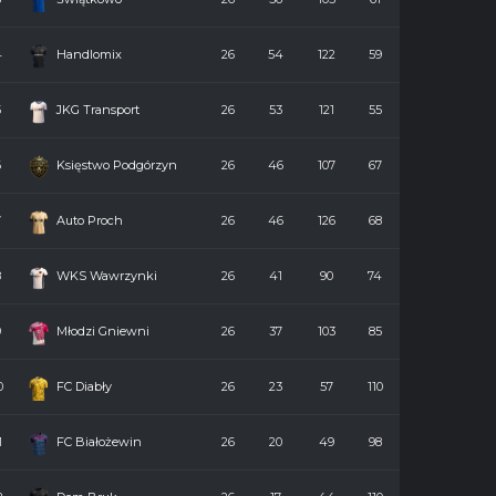
4
Handlomix
26
54
122
59
5
JKG Transport
26
53
121
55
6
Księstwo Podgórzyn
26
46
107
67
7
Auto Proch
26
46
126
68
8
WKS Wawrzynki
26
41
90
74
9
Młodzi Gniewni
26
37
103
85
0
FC Diabły
26
23
57
110
1
FC Białożewin
26
20
49
98