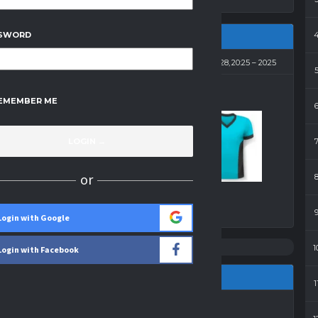
SWORD
2014-02-28, 20:25
20:25
EMEMBER ME
4
-
2
Kasa Chorych
or
Wynik
Login with Google
1
Login with Facebook
1