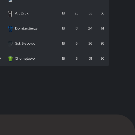
7
Art Druk
18
25
55
36
8
Bombardierzy
18
8
24
61
9
Soł. Słębowo
18
6
26
98
0
Chomętowo
18
5
31
90