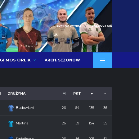
EDYTUJ WYNIKI
ZALOGUJ SIĘ
IGI MOS ORLIK
ARCH. SEZONÓW
M
DRUŻYNA
M
PKT
+
-
Budowlani
26
64
135
36
2
Martina
26
59
154
55
3
Świątkowo
26
56
105
61