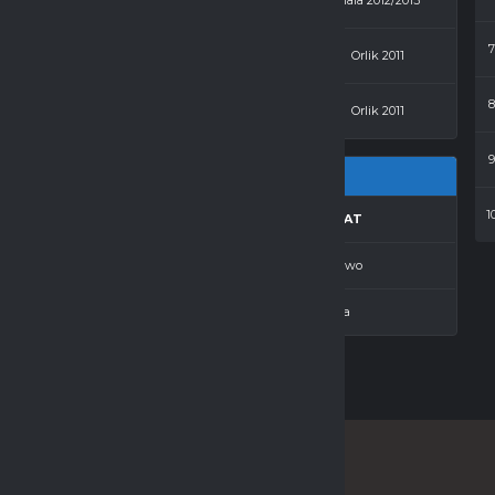
0 - 4
Elbonet
Hala 2012/2013
3 - 6
Kasa Chorych
Orlik 2011
5 - 1
Elbonet
Orlik 2011
1
CZ.K.
GOLE
REZULTAT
—
4
Zwycięstwo
—
2
Porażka