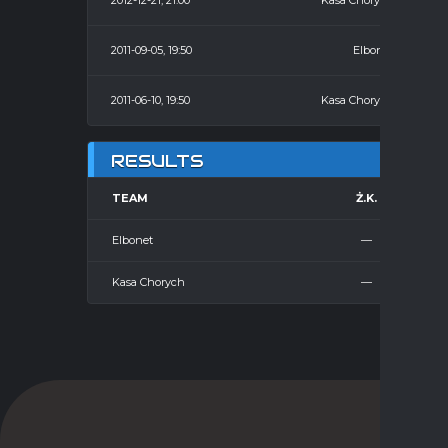
2012-12-21, 21:00
Kasa Chorych
2011-09-05, 19:50
Elbonet
2011-06-10, 19:50
Kasa Chorych
RESULTS
TEAM
Ż.K.
Elbonet
—
Kasa Chorych
—