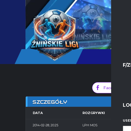
F/Z
0
Facebook
SZCZEGÓŁY
LO
DATA
ROZGRYWKI
SE
USE
2014-02-28, 20:25
LPH MOS
Hal