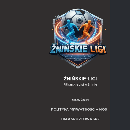
ŻNIŃSKIE-LIGI
Piłkarskie Ligi w Żninie
MOS ŻNIN
POLITYKA PRYWATNOŚCI – MOS
HALA SPORTOWA SP2