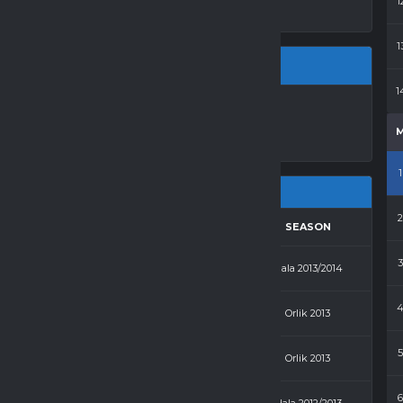
1
1
1
LA LO ŻNIN
1
RESULTS
AWAY
SEASON
5 - 7
Elbonet
Hala 2013/2014
5 - 2
Kasa Chorych
Orlik 2013
2 - 2
Elbonet
Orlik 2013