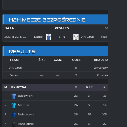
H2H MECZE BEZPOŚREDNIE
DATA
HOME
RESULTS
AWAY
SEASON
2013-11-22, 17:30
Darko
3 - 4
Art-Druk
Hala 2013/2014
RESULTS
TEAM
Ż.K.
CZ.K.
GOLE
REZULTAT
Art-Druk
—
—
5
Zwycięstwo
Darko
—
—
2
Porażka
M
DRUŻYNA
M
PKT
+
-
1
Budowlani
26
64
135
36
2
Martina
26
59
154
55
3
Świątkowo
26
56
105
61
4
Handlomix
26
54
122
59