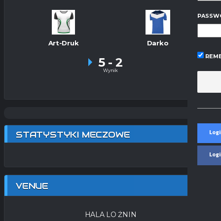
PASSW
Art-Druk
Darko
REME
5
-
2
Wynik
Logi
STATYSTYKI MECZOWE
Log
VENUE
HALA LO ŻNIN