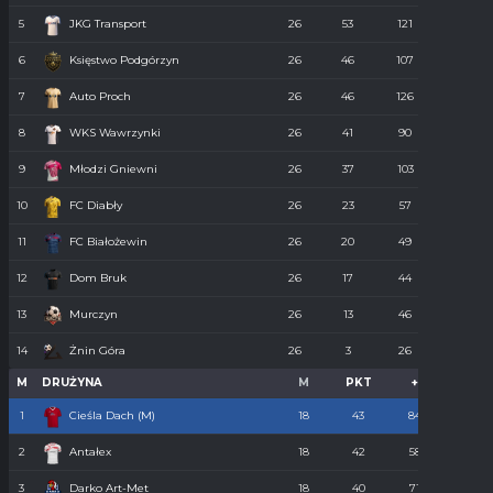
5
JKG Transport
26
53
121
55
6
Księstwo Podgórzyn
26
46
107
67
7
Auto Proch
26
46
126
68
8
WKS Wawrzynki
26
41
90
74
9
Młodzi Gniewni
26
37
103
85
10
FC Diabły
26
23
57
110
11
FC Białożewin
26
20
49
98
12
Dom Bruk
26
17
44
110
13
Murczyn
26
13
46
134
14
Żnin Góra
26
3
26
273
M
DRUŻYNA
M
PKT
+
-
1
Cieśla Dach (M)
18
43
84
34
2
Antałex
18
42
58
36
3
Darko Art-Met
18
40
71
34