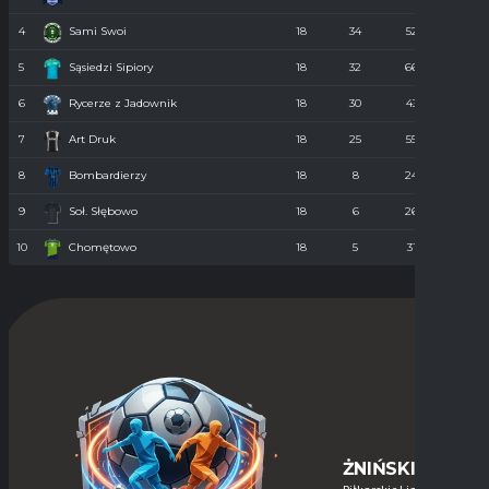
4
Sami Swoi
18
34
52
43
5
Sąsiedzi Sipiory
18
32
66
38
6
Rycerze z Jadownik
18
30
43
40
7
Art Druk
18
25
55
36
8
Bombardierzy
18
8
24
61
9
Soł. Słębowo
18
6
26
98
10
Chomętowo
18
5
31
90
ŻNIŃSKIE-LIGI