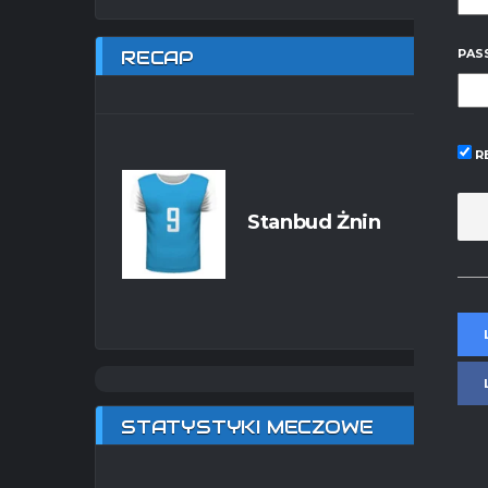
RECAP
PAS
R
Stanbud Żnin
STATYSTYKI MECZOWE