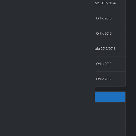
4 - 5
Stanbud Żnin
Hala 2013/2014
4 - 3
Stanbud Żnin
Orlik 2013
4 - 3
Sami-Swoi
Orlik 2013
2 - 2
Sami-Swoi
Hala 2012/2013
4 - 2
Stanbud Żnin
Orlik 2012
4 - 2
Sami-Swoi
Orlik 2012
GOLE
REZULTAT
4
Zwycięstwo
0
Porażka