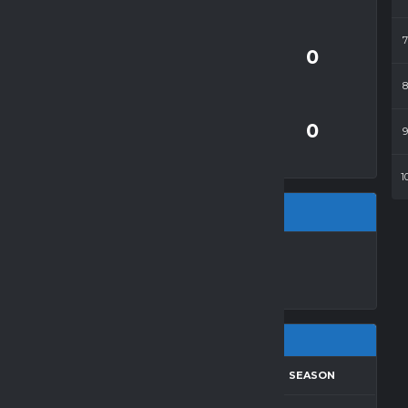
zk= cz.k.
0
CZ.K.
0
1
LA LO ŻNIN
RESULTS
AWAY
SEASON