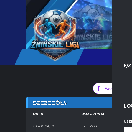
F/Z
0
Facebook
SZCZEGÓŁY
LO
DATA
ROZGRYWKI
SE
USE
2014-01-24, 19:15
LPH MOS
Hala