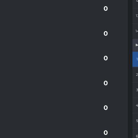
1
0
1
 kolejnym meczu
1
0
elec Kolejki"
0
1
cz z golem
0
Hat-trick
0
ŻK
0