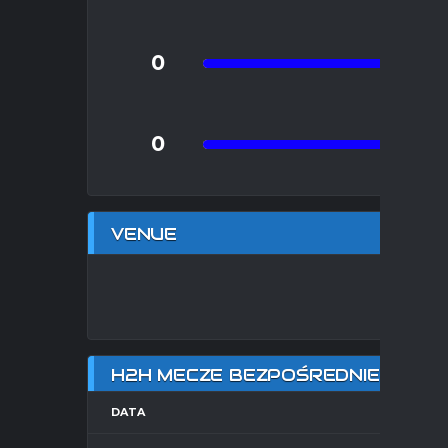
2
0
0
VENUE
HA
H2H MECZE BEZPOŚREDNIE
DATA
HOME