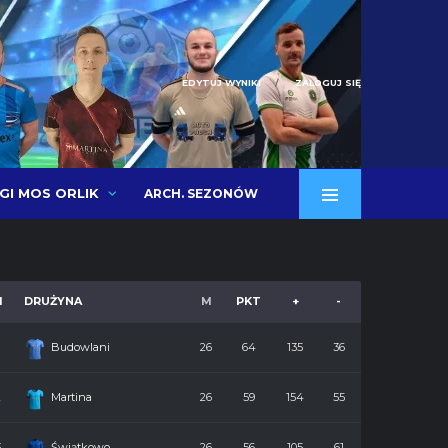
EDYTUJ WYNIKI
ZALOGUJ SIĘ
IGI MOS ORLIK
ARCH. SEZONÓW
M
DRUŻYNA
M
PKT
+
-
Budowlani
26
64
135
36
2
Martina
26
59
154
55
3
Świątkowo
26
56
105
61