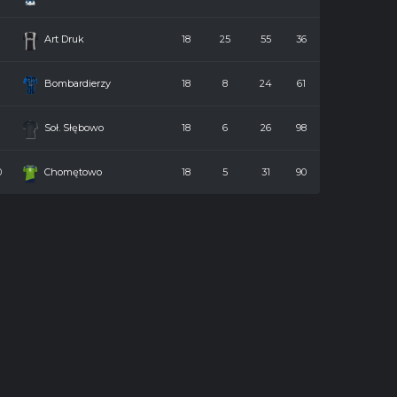
7
Art Druk
18
25
55
36
8
Bombardierzy
18
8
24
61
9
Soł. Słębowo
18
6
26
98
0
Chomętowo
18
5
31
90