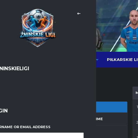
PIŁKARSKIE L
NEWSY
LIGI PIŁKI HALOWEJ MOS
NINSKIELIGI
Messenger
WhatsApp
1
GIN
ZON
MATCH DAY
FULL TIME
RNAME OR EMAIL ADDRESS
 2013/2014
14
30'