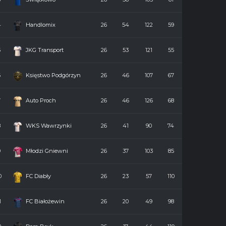
4
Handlomix
26
54
122
59
5
JKG Transport
26
53
121
55
6
Księstwo Podgórzyn
26
46
107
67
7
Auto Proch
26
46
126
68
8
WKS Wawrzynki
26
41
90
74
9
Młodzi Gniewni
26
37
103
85
0
FC Diabły
26
23
57
110
1
FC Białożewin
26
20
49
98