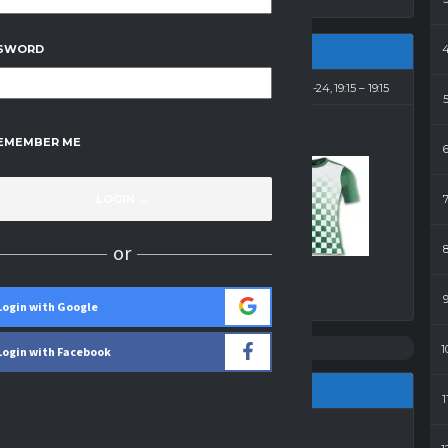
SWORD
2014-01-24, 19:15
19:15
EMEMBER ME
4
-
0
Sami-Swoi
or
Wynik
Login with Google
1
Login with Facebook
1
Gole