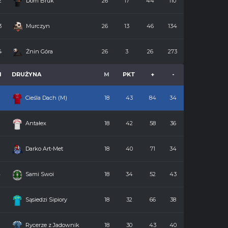
2
Dom Bruk
26
17
44
110
3
Murczyn
26
13
46
134
4
Żnin Góra
26
3
26
273
M
DRUŻYNA
M
PKT
+
-
Cieśla Dach (M)
18
43
84
34
2
Antałex
18
42
58
36
3
Darko Art-Met
18
40
71
34
4
Sami Swoi
18
34
52
43
5
Sąsiedzi Sipiory
18
32
66
38
6
Rycerze z Jadownik
18
30
43
40