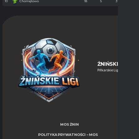
10
Chomętowo
18
5
31
90
ŻNIŃSKIE-LIGI
Piłkarskie Ligi w Żninie
MOS ŻNIN
POLITYKA PRYWATNOŚCI – MOS