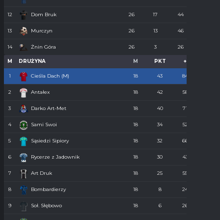
12
Dom Bruk
26
17
44
110
13
Murczyn
26
13
46
134
14
Żnin Góra
26
3
26
273
M
DRUŻYNA
M
PKT
+
-
1
Cieśla Dach (M)
18
43
84
34
2
Antałex
18
42
58
36
3
Darko Art-Met
18
40
71
34
4
Sami Swoi
18
34
52
43
5
Sąsiedzi Sipiory
18
32
66
38
6
Rycerze z Jadownik
18
30
43
40
7
Art Druk
18
25
55
36
8
Bombardierzy
18
8
24
61
9
Soł. Słębowo
18
6
26
98