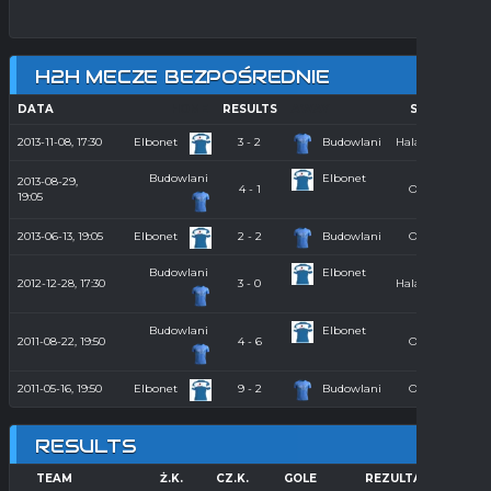
H2H MECZE BEZPOŚREDNIE
DATA
HOME
RESULTS
AWAY
SEASON
2013-11-08, 17:30
Elbonet
3 - 2
Budowlani
Hala 2013/2014
Budowlani
Elbonet
2013-08-29,
4 - 1
Orlik 2013
19:05
2013-06-13, 19:05
Elbonet
2 - 2
Budowlani
Orlik 2013
Budowlani
Elbonet
2012-12-28, 17:30
3 - 0
Hala 2012/2013
Budowlani
Elbonet
2011-08-22, 19:50
4 - 6
Orlik 2011
2011-05-16, 19:50
Elbonet
9 - 2
Budowlani
Orlik 2011
RESULTS
TEAM
Ż.K.
CZ.K.
GOLE
REZULTAT