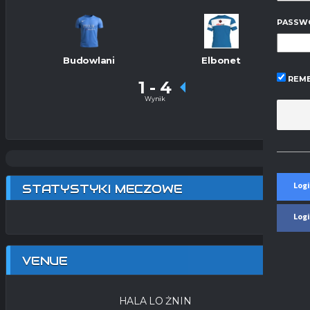
PASSW
Budowlani
Elbonet
REME
1
-
4
Wynik
Logi
STATYSTYKI MECZOWE
Log
VENUE
HALA LO ŻNIN