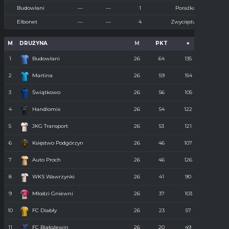
Budowlani
—
—
1
Porażka
Elbonet
—
—
4
Zwycięstwo
M
DRUŻYNA
M
PKT
+
-
1
Budowlani
26
64
135
36
2
Martina
26
59
154
55
3
Świątkowo
26
56
105
61
4
Handlomix
26
54
122
59
5
JKG Transport
26
53
121
55
6
Księstwo Podgórzyn
26
46
107
67
7
Auto Proch
26
46
126
68
8
WKS Wawrzynki
26
41
90
74
9
Młodzi Gniewni
26
37
103
85
10
FC Diabły
26
23
57
110
11
FC Białożewin
26
20
49
98