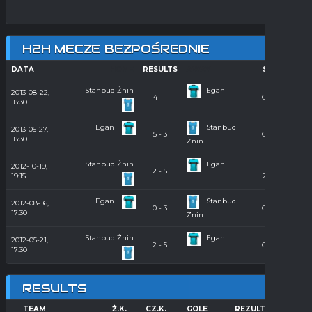
H2H MECZE BEZPOŚREDNIE
DATA
HOME
RESULTS
AWAY
SEASON
Stanbud Żnin
Egan
2013-08-22,
4 - 1
Orlik 2013
18:30
Egan
Stanbud
2013-05-27,
5 - 3
Orlik 2013
18:30
Żnin
Stanbud Żnin
Egan
2012-10-19,
Hala
2 - 5
19:15
2012/2013
Egan
Stanbud
2012-08-16,
0 - 3
Orlik 2012
17:30
Żnin
Stanbud Żnin
Egan
2012-05-21,
2 - 5
Orlik 2012
17:30
RESULTS
TEAM
Ż.K.
CZ.K.
GOLE
REZULTAT