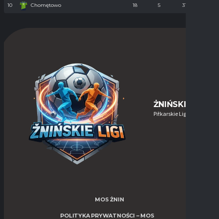
10
Chomętowo
18
5
31
90
ŻNIŃSKIE-LIGI
Piłkarskie Ligi w Żninie
MOS ŻNIN
POLITYKA PRYWATNOŚCI – MOS