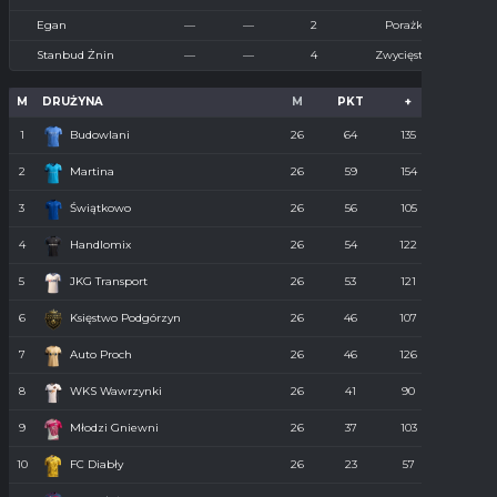
Egan
—
—
2
Porażka
Stanbud Żnin
—
—
4
Zwycięstwo
M
DRUŻYNA
M
PKT
+
-
1
Budowlani
26
64
135
36
2
Martina
26
59
154
55
3
Świątkowo
26
56
105
61
4
Handlomix
26
54
122
59
5
JKG Transport
26
53
121
55
6
Księstwo Podgórzyn
26
46
107
67
7
Auto Proch
26
46
126
68
8
WKS Wawrzynki
26
41
90
74
9
Młodzi Gniewni
26
37
103
85
10
FC Diabły
26
23
57
110