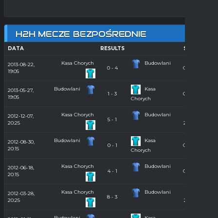
H2H MECZE BEZPOŚREDNIE
DATA
HOME
RESULTS
AWAY
SEASON
Kasa Chorych
Budowlani
2013-08-22,
0 - 4
Orlik 2013
19:05
Budowlani
Kasa
2013-05-27,
1 - 3
Orlik 2013
19:05
Chorych
Kasa Chorych
Budowlani
2012-12-07,
Hala
5 - 1
20:25
2012/2013
Budowlani
Kasa
2012-08-30,
0 - 1
Orlik 2012
20:15
Chorych
Kasa Chorych
Budowlani
2012-06-18,
4 - 1
Orlik 2012
20:15
Kasa Chorych
Budowlani
2012-03-28,
Hala
8 - 3
20:25
2011/2012
Budowlani
Kasa