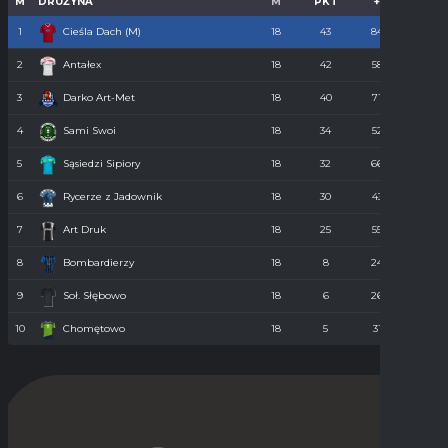
M
DRUŻYNA
M
PKT
+
-
1
Cieśla Dach (M)
18
43
84
34
2
Antałex
18
42
58
36
3
Darko Art-Met
18
40
71
34
4
Sami Swoi
18
34
52
43
5
Sąsiedzi Sipiory
18
32
66
38
6
Rycerze z Jadownik
18
30
43
40
7
Art Druk
18
25
55
36
8
Bombardierzy
18
8
24
61
9
Soł. Słębowo
18
6
26
98
10
Chomętowo
18
5
31
90