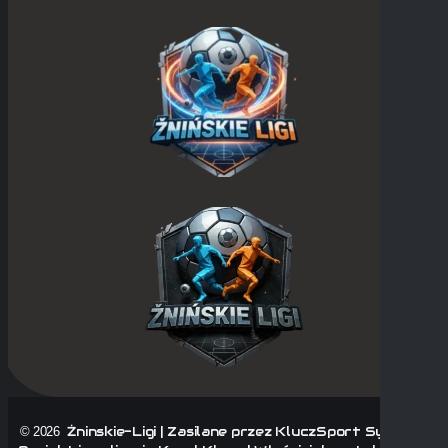
Żninskie-Ligi | Zasilane przez KluczSport System |
© 2026