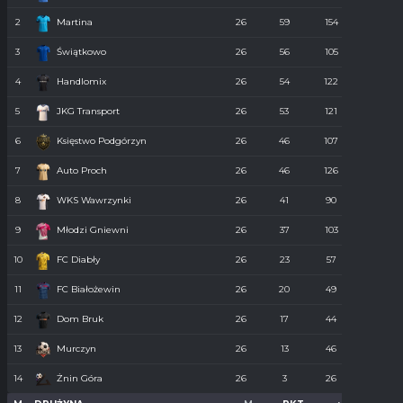
2
Martina
26
59
154
55
3
Świątkowo
26
56
105
61
4
Handlomix
26
54
122
59
5
JKG Transport
26
53
121
55
6
Księstwo Podgórzyn
26
46
107
67
7
Auto Proch
26
46
126
68
8
WKS Wawrzynki
26
41
90
74
9
Młodzi Gniewni
26
37
103
85
10
FC Diabły
26
23
57
110
11
FC Białożewin
26
20
49
98
12
Dom Bruk
26
17
44
110
13
Murczyn
26
13
46
134
14
Żnin Góra
26
3
26
273