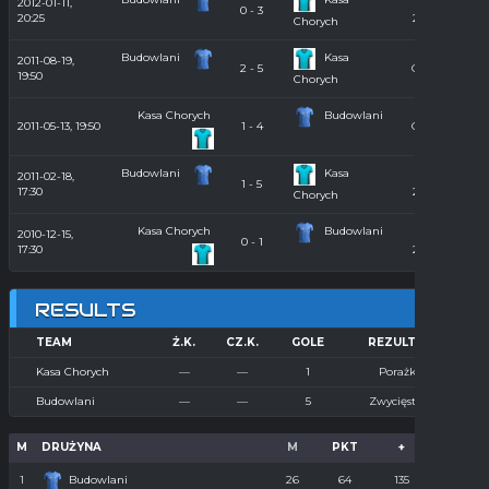
2012-01-11,
Hala
0 - 3
20:25
2011/2012
Chorych
Budowlani
Kasa
2011-08-19,
2 - 5
Orlik 2011
19:50
Chorych
Kasa Chorych
Budowlani
2011-05-13, 19:50
1 - 4
Orlik 2011
Budowlani
Kasa
2011-02-18,
Hala
1 - 5
17:30
2010/2011
Chorych
Kasa Chorych
Budowlani
2010-12-15,
Hala
0 - 1
17:30
2010/2011
RESULTS
TEAM
Ż.K.
CZ.K.
GOLE
REZULTAT
Kasa Chorych
—
—
1
Porażka
Budowlani
—
—
5
Zwycięstwo
M
DRUŻYNA
M
PKT
+
-
1
Budowlani
26
64
135
36