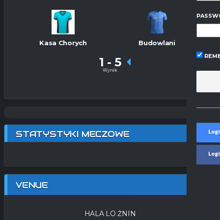
PASSW
Kasa Chorych
Budowlani
REME
1
-
5
Wynik
Logi
STATYSTYKI MECZOWE
Log
VENUE
HALA LO ŻNIN