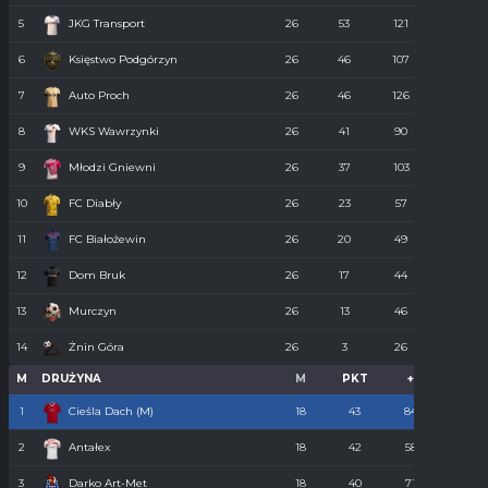
5
JKG Transport
26
53
121
55
6
Księstwo Podgórzyn
26
46
107
67
7
Auto Proch
26
46
126
68
8
WKS Wawrzynki
26
41
90
74
9
Młodzi Gniewni
26
37
103
85
10
FC Diabły
26
23
57
110
11
FC Białożewin
26
20
49
98
12
Dom Bruk
26
17
44
110
13
Murczyn
26
13
46
134
14
Żnin Góra
26
3
26
273
M
DRUŻYNA
M
PKT
+
-
1
Cieśla Dach (M)
18
43
84
34
2
Antałex
18
42
58
36
3
Darko Art-Met
18
40
71
34