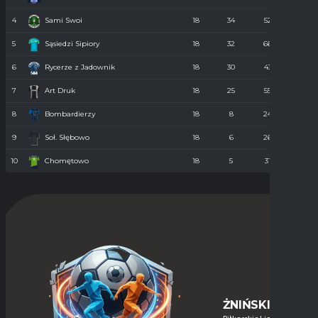
4
Sami Swoi
18
34
52
43
5
Sąsiedzi Sipiory
18
32
66
38
6
Rycerze z Jadownik
18
30
43
40
7
Art Druk
18
25
55
36
8
Bombardierzy
18
8
24
61
9
Soł. Słębowo
18
6
26
98
10
Chomętowo
18
5
31
90
ŻNIŃSKIE-LIGI