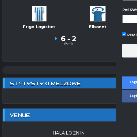
PASSW
Frigo Logistics
Elbonet
REME
6
-
2
Wynik
Logi
STATYSTYKI MECZOWE
Log
VENUE
HALA LO ŻNIN