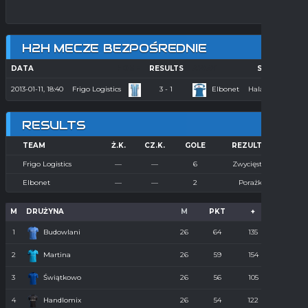
H2H MECZE BEZPOŚREDNIE
DATA
HOME
RESULTS
AWAY
SEASON
2013-01-11, 18:40
Frigo Logistics
3 - 1
Elbonet
Hala 2012/2013
RESULTS
TEAM
Ż.K.
CZ.K.
GOLE
REZULTAT
Frigo Logistics
—
—
6
Zwycięstwo
Elbonet
—
—
2
Porażka
M
DRUŻYNA
M
PKT
+
-
1
Budowlani
26
64
135
36
2
Martina
26
59
154
55
3
Świątkowo
26
56
105
61
4
Handlomix
26
54
122
59