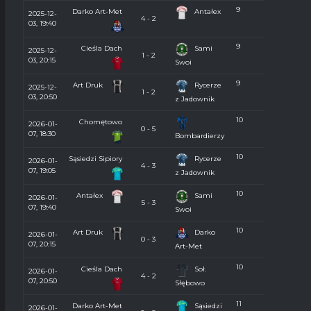
9
Darko Art-Met
Antałex
2025-12-
4 - 2
03, 19:40
9
Cieśla Dach
Sami
2025-12-
1 - 2
03, 20:15
Swoi
9
Art Druk
Rycerze
2025-12-
1 - 2
03, 20:50
z Jadownik
10
Chomętowo
2026-01-
0 - 5
07, 18:30
Bombardierzy
10
Sąsiedzi Sipiory
Rycerze
2026-01-
4 - 3
07, 19:05
z Jadownik
10
Antałex
Sami
2026-01-
5 - 3
07, 19:40
Swoi
10
Art Druk
Darko
2026-01-
0 - 3
07, 20:15
Art-Met
10
Cieśla Dach
Soł.
2026-01-
4 - 2
07, 20:50
Słębowo
11
Darko Art-Met
Sąsiedzi
2026-01-