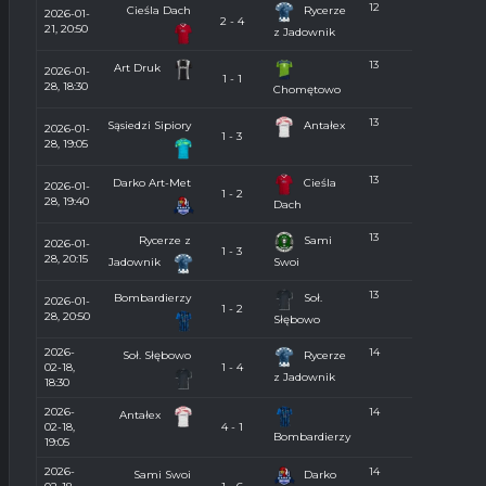
12
Cieśla Dach
Rycerze
2026-01-
2 - 4
21, 20:50
z Jadownik
13
Art Druk
2026-01-
1 - 1
28, 18:30
Chomętowo
13
Sąsiedzi Sipiory
Antałex
2026-01-
1 - 3
28, 19:05
13
Darko Art-Met
Cieśla
2026-01-
1 - 2
28, 19:40
Dach
13
Rycerze z
Sami
2026-01-
1 - 3
28, 20:15
Jadownik
Swoi
13
Bombardierzy
Soł.
2026-01-
1 - 2
28, 20:50
Słębowo
2026-
14
Soł. Słębowo
Rycerze
02-18,
1 - 4
z Jadownik
18:30
2026-
14
Antałex
02-18,
4 - 1
Bombardierzy
19:05
2026-
14
Sami Swoi
Darko