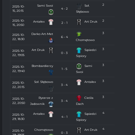
2
Sami Swoi
Soł.
2025-10-
4 - 2
15, 20:15
Słębowo
2025-10-
2
Antałex
Art Druk
2 - 1
15, 20:50
3
Darko Art-Met
2025-10-
6 - 4
22, 18:30
Chomętowo
3
Art Druk
Sąsiedzi
2025-10-
0 - 3
22, 19:05
Sipiory
3
Bombardierzy
Sami
2025-10-
1 - 5
22, 19:40
Swoi
3
Soł. Słębowo
Antałex
2025-10-
3 - 4
22, 20:15
3
Rycerze z
Cieśla
2025-10-
3 - 4
22, 20:50
Jadownik
Dach
4
Antałex
Sąsiedzi
2025-10-
4 - 1
29, 18:30
Sipiory
4
Chomętowo
Art Druk
2025-10-
0 - 3
29, 19:05