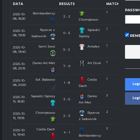
DATA
HOME
RESULTS
AWAY
MATCH DAY
PASSW
1
Bombardierzy
2025-10-
2 - 2
08, 18:30
Chomętowo
1
Rycerze z
Sąsiedzi
2025-10-
0 - 5
08, 19:05
REME
Jadownik
Sipiory
1
Sami Swoi
Antałex
2025-10-
5 - 2
08, 19:40
1
Darko Art-Met
Art Druk
2025-10-
7 - 0
08, 20:15
1
Soł. Słębowo
Cieśla
2025-10-
1 - 8
Logi
08, 20:50
Dach
2
Sąsiedzi Sipiory
Darko
2025-10-
Log
3 - 0
15, 18:30
Art-Met
2
Chomętowo
Rycerze
2025-10-
2 - 3
15, 19:05
z Jadownik
2
Cieśla Dach
2025-10-
4 - 1
15, 19:40
Bombardierzy