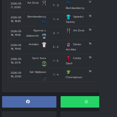
17
Art Druk
2026-03-
7 - 3
11, 20:50
Bombardierzy
18
Bombardierzy
Sąsiedzi
2026-03-
1 - 4
18, 18:30
Sipiory
18
Rycerze z
Art Druk
2026-03-
2 - 1
18, 19:05
Jadownik
18
Antałex
Darko
2026-03-
3 - 2
18, 19:40
Art-Met
18
Sami Swoi
Cieśla
2026-03-
1 - 5
18, 20:15
Dach
18
Soł. Słębowo
2026-03-
1 - 4
18, 20:50
Chomętowo