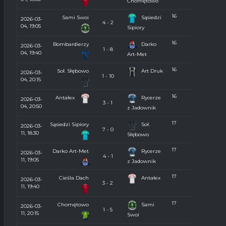
Chomętowo
16
Sami Swoi
Sąsiedzi
2026-03-
4 - 2
04, 19:05
Sipiory
16
Bombardierzy
Darko
2026-03-
1 - 8
04, 19:40
Art-Met
16
Soł. Słębowo
Art Druk
2026-03-
1 - 10
04, 20:15
16
Antałex
Rycerze
2026-03-
3 - 1
04, 20:50
z Jadownik
17
Sąsiedzi Sipiory
Soł.
2026-03-
7 - 0
11, 18:30
Słębowo
17
Darko Art-Met
Rycerze
2026-03-
4 - 1
11, 19:05
z Jadownik
17
Cieśla Dach
Antałex
2026-03-
3 - 2
11, 19:40
17
Chomętowo
Sami
2026-03-
1 - 5
11, 20:15
Swoi