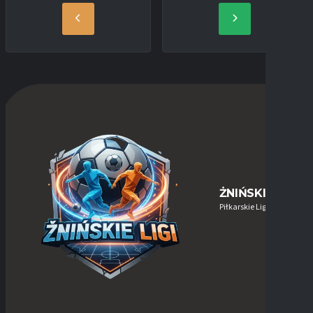
ŻNIŃSKIE-LIGI
Piłkarskie Ligi w Żninie