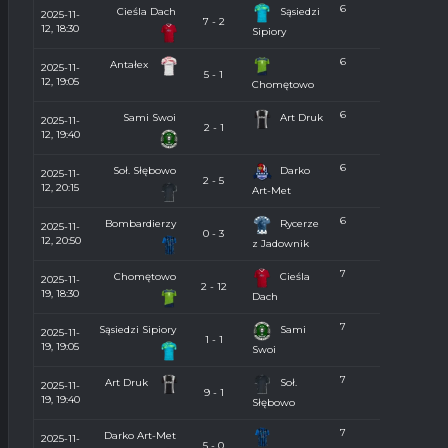
6
Cieśla Dach
Sąsiedzi
2025-11-
7 - 2
12, 18:30
Sipiory
6
Antałex
2025-11-
5 - 1
12, 19:05
Chomętowo
6
Sami Swoi
Art Druk
2025-11-
2 - 1
12, 19:40
6
Soł. Słębowo
Darko
2025-11-
2 - 5
12, 20:15
Art-Met
6
Bombardierzy
Rycerze
2025-11-
0 - 3
12, 20:50
z Jadownik
7
Chomętowo
Cieśla
2025-11-
2 - 12
19, 18:30
Dach
7
Sąsiedzi Sipiory
Sami
2025-11-
1 - 1
19, 19:05
Swoi
7
Art Druk
Soł.
2025-11-
9 - 1
19, 19:40
Słębowo
7
Darko Art-Met
2025-11-
5 - 0