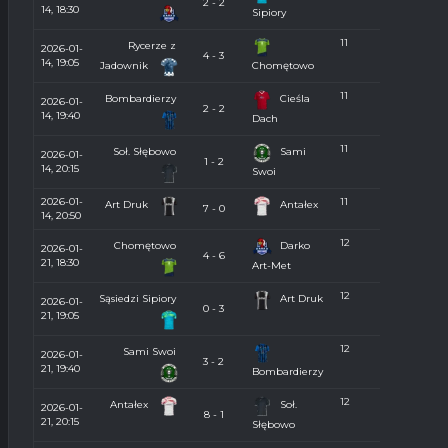
2 - 2
14, 18:30
Sipiory
11
Rycerze z
2026-01-
4 - 3
14, 19:05
Jadownik
Chomętowo
11
Bombardierzy
Cieśla
2026-01-
2 - 2
14, 19:40
Dach
11
Soł. Słębowo
Sami
2026-01-
1 - 2
14, 20:15
Swoi
2026-01-
11
Art Druk
Antałex
7 - 0
14, 20:50
12
Chomętowo
Darko
2026-01-
4 - 6
21, 18:30
Art-Met
12
Sąsiedzi Sipiory
Art Druk
2026-01-
0 - 3
21, 19:05
12
Sami Swoi
2026-01-
3 - 2
21, 19:40
Bombardierzy
12
Antałex
Soł.
2026-01-
8 - 1
21, 20:15
Słębowo