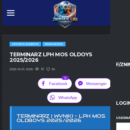
LPH MOS OLDBOYS
WIADOMOŚCI
TERMINARZ LPH MOS OLDOYS
2025/2026
F/ZNI
32
34
2025-10-01, 10:00
0
Facebook
Messenger
WhatsApp
LOGI
TERMINARZ I WYNIKI – LPH MOS
USERNA
OLDBOYS 2025/2026