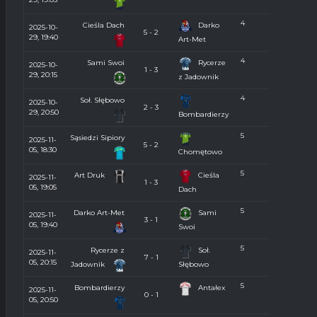
4
Cieśla Dach
Darko
2025-10-
5 - 2
29, 19:40
Art-Met
4
Sami Swoi
Rycerze
2025-10-
1 - 3
29, 20:15
z Jadownik
4
Soł. Słębowo
2025-10-
2 - 3
29, 20:50
Bombardierzy
5
Sąsiedzi Sipiory
2025-11-
5 - 2
05, 18:30
Chomętowo
5
Art Druk
Cieśla
2025-11-
1 - 3
05, 19:05
Dach
5
Darko Art-Met
Sami
2025-11-
3 - 1
05, 19:40
Swoi
5
Rycerze z
Soł.
2025-11-
7 - 1
05, 20:15
Jadownik
Słębowo
5
Bombardierzy
Antałex
2025-11-
0 - 1
05, 20:50