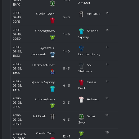
02-18,
1 - 6
Art-Met
19:40
2026-
14
Cieśla Dach
Art Druk
02-18,
3 - 0
20:15
2026-
14
Chomętowo
Sąsiedzi
02-18,
1 - 9
Sipiory
20:50
2026-
15
Rycerze z
02-25,
1 - 0
Jadownik
Bombardierzy
18:30
2026-
15
Darko Art-Met
Soł.
02-25,
6 - 3
Słębowo
19:05
2026-
15
Sąsiedzi Sipiory
Cieśla
02-25,
4 - 6
Dach
19:40
2026-
15
Chomętowo
Antałex
02-25,
0 - 3
20:15
2026-
15
Art Druk
Sami
02-25,
4 - 3
Swoi
20:50
16
Cieśla Dach
2026-03-
12 - 1
04, 18:30