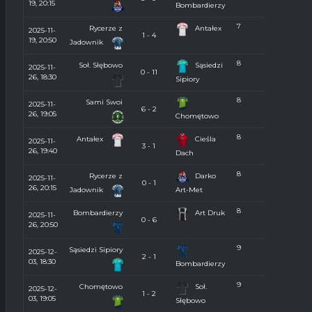
19, 20:15
Bombardierzy
7
Rycerze z
Antałex
2025-11-
1 - 4
19, 20:50
Jadownik
8
Soł. Słębowo
Sąsiedzi
2025-11-
0 - 11
26, 18:30
Sipiory
8
Sami Swoi
2025-11-
6 - 2
26, 19:05
Chomętowo
8
Antałex
Cieśla
2025-11-
3 - 1
26, 19:40
Dach
8
Rycerze z
Darko
2025-11-
0 - 1
26, 20:15
Jadownik
Art-Met
8
Bombardierzy
Art Druk
2025-11-
0 - 6
26, 20:50
9
Sąsiedzi Sipiory
2025-12-
2 - 1
03, 18:30
Bombardierzy
9
Chomętowo
Soł.
2025-12-
1 - 2
03, 19:05
Słębowo