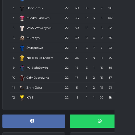
3
Handlomix
22
49
16
4
2
76
38
4
Młodzi Gniewni
22
43
13
4
5
102
56
5
WKS Wawrzynki
22
40
12
4
6
63
43
6
Murczyn
22
39
13
0
9
70
56
7
Świątkowo
22
31
8
7
7
63
58
8
Niebieskie Diabły
22
25
7
4
11
50
58
9
FC Białożewin
22
19
6
1
15
39
65
10
Orły Dąbrówka
22
17
5
2
15
37
83
11
Żnin Góra
22
5
1
2
19
31
153
12
KRIS
22
-5
1
1
20
18
102