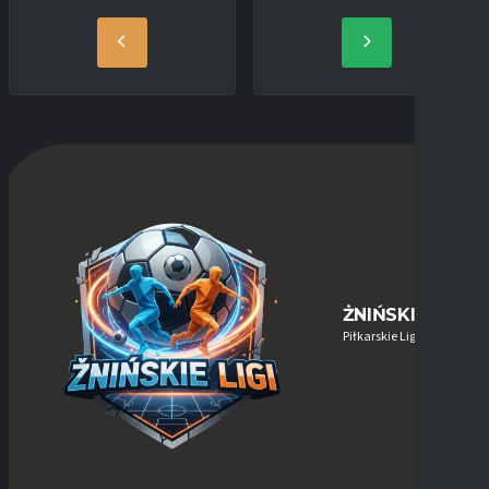
ŻNIŃSKIE-LIGI
Piłkarskie Ligi w Żninie