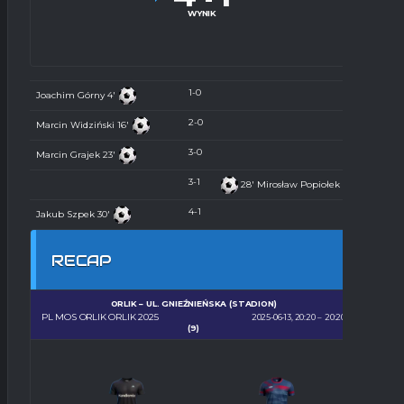
WYNIK
1-0
Joachim Górny
4'
2-0
Marcin Widziński
16'
3-0
Marcin Grajek
23'
3-1
28'
Mirosław Popiołek
4-1
Jakub Szpek
30'
RECAP
ORLIK – UL. GNIEŹNIEŃSKA (STADION)
PL MOS ORLIK ORLIK 2025
2025-06-13, 20:20
20:20
(9)