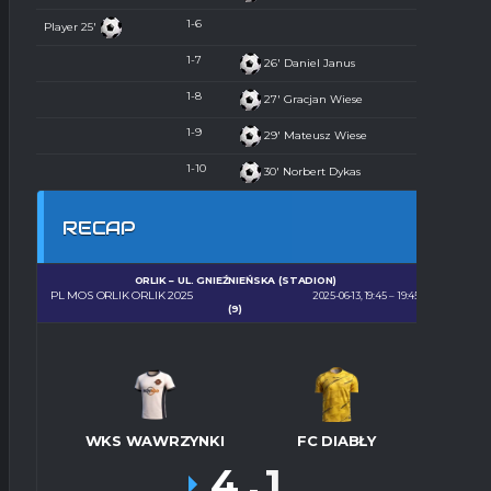
1-6
Player
25'
1-7
26'
Daniel Janus
1-8
27'
Gracjan Wiese
1-9
29'
Mateusz Wiese
1-10
30'
Norbert Dykas
RECAP
ORLIK – UL. GNIEŹNIEŃSKA (STADION)
PL MOS ORLIK ORLIK 2025
2025-06-13, 19:45
19:45
(9)
WKS WAWRZYNKI
FC DIABŁY
4
1
-