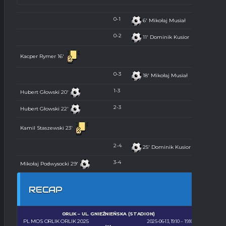
0-1
6'
Mikołaj Musiał
0-2
11'
Dominik Kusior
Kacper Rymer
16'
0-3
18'
Mikołaj Musiał
1-3
Hubert Głowski
20'
2-3
Hubert Głowski
22'
Kamil Staszewski
23'
2-4
25'
Dominik Kusior
3-4
Mikołaj Podwysocki
29'
RECAP
ORLIK – UL. GNIEŹNIEŃSKA (STADION)
PL MOS ORLIK ORLIK 2025
2025-06-13, 19:10
19:10