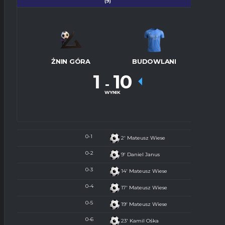
(9)
ŻNIN GÓRA
BUDOWLANI
1
10
-
WYNIK
0-1
2'
Mateusz Wiese
0-2
9'
Daniel Janus
0-3
14'
Mateusz Wiese
0-4
17'
Mateusz Wiese
0-5
19'
Mateusz Wiese
0-6
23'
Kamil Ośka