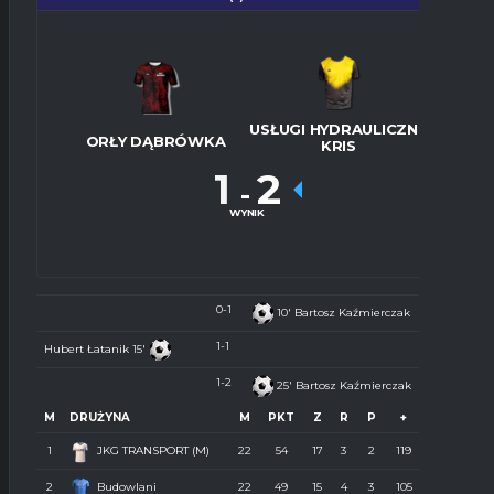
USŁUGI HYDRAULICZNE
ORŁY DĄBRÓWKA
KRIS
1
2
-
WYNIK
0-1
10'
Bartosz Kaźmierczak
1-1
Hubert Łatanik
15'
1-2
25'
Bartosz Kaźmierczak
M
DRUŻYNA
M
PKT
Z
R
P
+
-
1
JKG TRANSPORT (M)
22
54
17
3
2
119
27
2
Budowlani
22
49
15
4
3
105
34