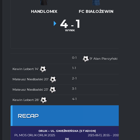
HANDLOMIX
FC BIAŁOŻEWIN
4
1
-
WYNIK
0-1
9'
Alan Pierzyński
1-1
Kewin Lebert
14'
2-1
Mateusz Niedbalski
20'
3-1
Mateusz Niedbalski
23'
4-1
Kewin Lebert
28'
RECAP
ORLIK – UL. GNIEŹNIEŃSKA (STADION)
PL MOS ORLIK ORLIK 2025
2025-06-13, 20:55
20:55
(9)