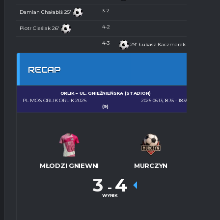
3-2
Damian Chałabiś
25'
4-2
Piotr Cieślak
26'
4-3
29'
Łukasz Kaczmarek
RECAP
ORLIK – UL. GNIEŹNIEŃSKA (STADION)
PL MOS ORLIK ORLIK 2025
2025-06-13, 18:35
18:35
(9)
MŁODZI GNIEWNI
MURCZYN
3
4
-
WYNIK