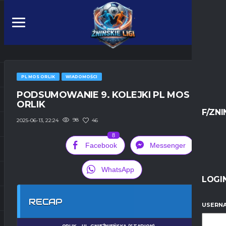
PL MOS ORLIK
WIADOMOŚCI
PODSUMOWANIE 9. KOLEJKI PL MOS
ORLIK
F/ZNI
98
46
2025-06-13, 22:24
8
Facebook
Messenger
WhatsApp
LOGI
RECAP
USERNA
ORLIK – UL. GNIEŹNIEŃSKA (STADION)