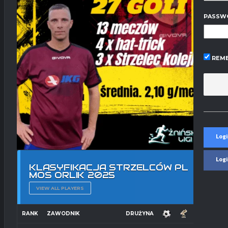
PASSW
REME
Logi
Log
KLASYFIKACJA STRZELCÓW PL
MOS ORLIK 2025
VIEW ALL PLAYERS
RANK
ZAWODNIK
DRUŻYNA