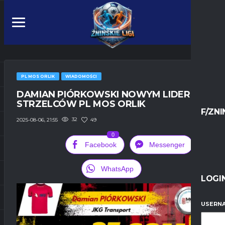
PL MOS ORLIK
WIADOMOŚCI
DAMIAN PIÓRKOWSKI NOWYM LIDEREM
STRZELCÓW PL MOS ORLIK
F/ZNI
32
49
2025-08-06, 21:55
0
Facebook
Messenger
WhatsApp
LOGI
USERNA