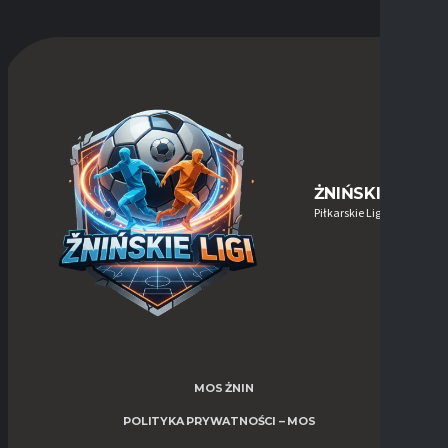
ŻNIŃSKIE-LIGI
Piłkarskie Ligi w Żninie
MOS ŻNIN
POLITYKA PRYWATNOŚCI – MOS