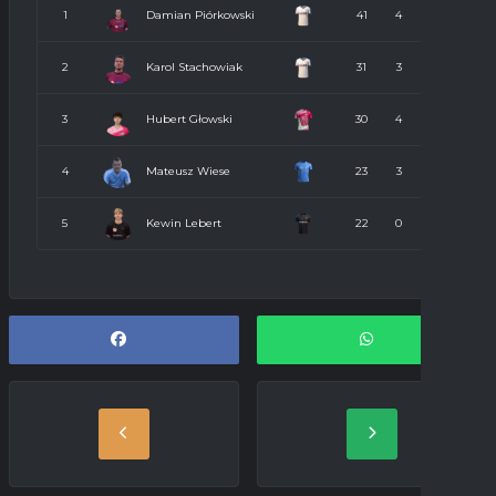
Damian Piórkowski
1
41
4
7
Karol Stachowiak
2
31
3
4
Hubert Głowski
3
30
4
5
Mateusz Wiese
4
23
3
3
Kewin Lebert
5
22
0
1