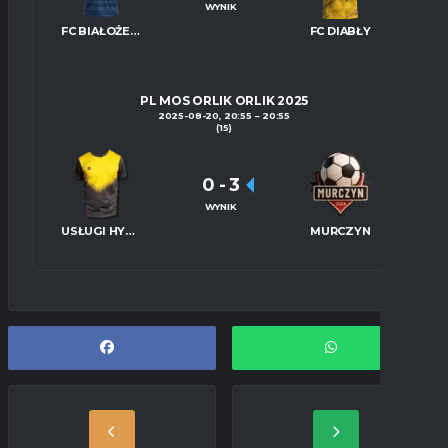
WYNIK
FC BIAŁOŻEWIN
FC DIABŁY
PL MOS ORLIK ORLIK 2025
2025-08-20, 20:55
20:55
(15)
0
-
3
WYNIK
USŁUGI HYDRAULICZNE KRIS
MURCZYN