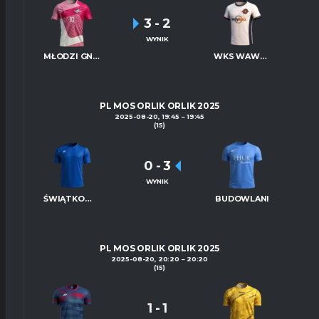
3
-
2
WYNIK
MŁODZI GNIEWNI
WKS WAWRZYNKI
PL MOS ORLIK ORLIK 2025
2025-08-20, 19:45
19:45
(15)
0
-
3
WYNIK
ŚWIĄTKOWO
BUDOWLANI
PL MOS ORLIK ORLIK 2025
2025-08-20, 20:20
20:20
(15)
1
-
1