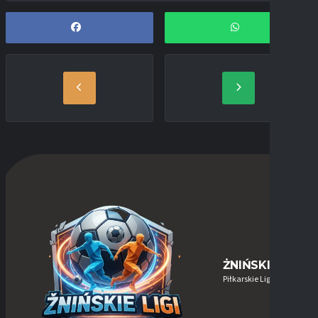
ŻNIŃSKIE-LIGI
Piłkarskie Ligi w Żninie