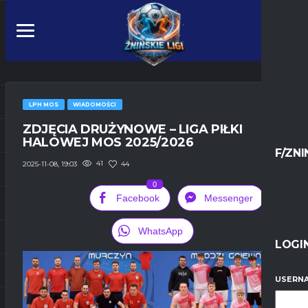
LPH MOS
WIADOMOŚCI
ZDJĘCIA DRUŻYNOWE – LIGA PIŁKI
HALOWEJ MOS 2025/2026
F/ZNI
41
44
2025-11-08, 19:03
0
Facebook
Messenger
WhatsApp
LOGI
USERNA