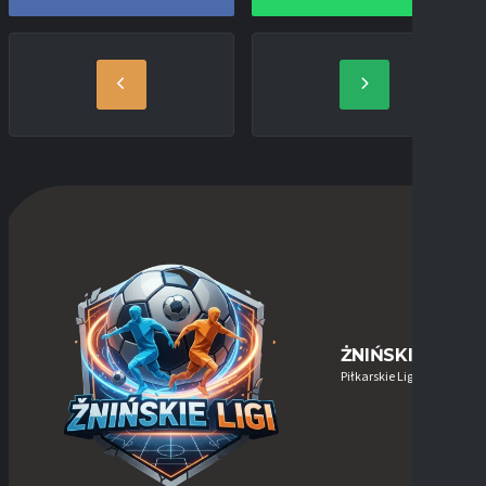
ŻNIŃSKIE-LIGI
Piłkarskie Ligi w Żninie