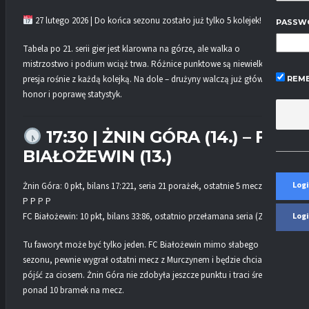
27 lutego 2026 | Do końca sezonu zostało już tylko 5 kolejek!
PASSW
Tabela po 21. serii gier jest klarowna na górze, ale walka o
mistrzostwo i podium wciąż trwa. Różnice punktowe są niewielkie, a
presja rośnie z każdą kolejką. Na dole – drużyny walczą już głównie o
REME
honor i poprawę statystyk.
17:30 | ŻNIN GÓRA (14.) – FC
BIAŁOŻEWIN (13.)
Logi
Żnin Góra: 0 pkt, bilans 17:221, seria 21 porażek, ostatnie 5 meczów: P
P P P P
FC Białożewin: 10 pkt, bilans 33:86, ostatnio przełamana seria (Z1)
Log
Tu faworyt może być tylko jeden. FC Białożewin mimo słabego
sezonu, pewnie wygrał ostatni mecz z Murczynem i będzie chciał
pójść za ciosem. Żnin Góra nie zdobyła jeszcze punktu i traci średnio
ponad 10 bramek na mecz.