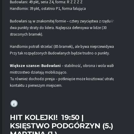
Budowlani: 49 pkt, seria Z4, forma: R Z Z Z Z
Handlomix: 39 pkt, ostatnio P1, forma falująca
Budowlani są w znakomitej formie – cztery zwycięstwa z rzędu i tylko
dwa punkty straty do lidera. Najlepsza defensywa w lidze (30
straconych bramek).
Handlomix potrafi strzelać (85 bramek), ale bywa nieprzewidywalny.
Przy tak rozpędzonych Budowlanych będzie trudno o punkty.
Większe szanse: Budowlani
– stabilność, obrona i wola walki o
mistrzostwo działają mobilizująco.
Tu również dochodzi presja – potknięcie może kosztować utratę
kontaktu z pierwszym miejscem.
HIT KOLEJKI! 19:50 |
KSIĘSTWO PODGÓRZYN (5.) –