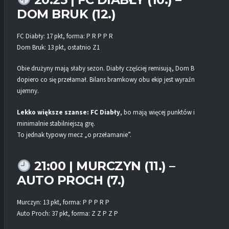
DOM BRUK (12.)
FC Diabły: 17 pkt, forma: P R P P R
Dom Bruk: 13 pkt, ostatnio Z1
Obie drużyny mają słaby sezon. Diabły częściej remisują, Dom Bruk
dopiero co się przełamał. Bilans bramkowy obu ekip jest wyraźnie
ujemny.
Lekko większe szanse: FC Diabły
, bo mają więcej punktów i
minimalnie stabilniejszą grę.
To jednak typowy mecz „o przełamanie”.
21:00 | MURCZYN (11.) –
AUTO PROCH (7.)
Murczyn: 13 pkt, forma: P P P R P
Auto Proch: 37 pkt, forma: Z Z P Z P