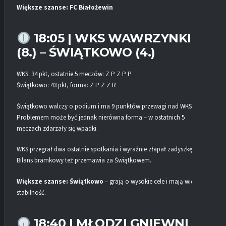
Większe szanse: FC Białożewin
18:05 | WKS WAWRZYNKI
(8.) – ŚWIĄTKOWO (4.)
WKS: 34 pkt, ostatnie 5 meczów: Z P Z P P
Świątkowo: 43 pkt, forma: Z P Z Z R
Świątkowo walczy o podium i ma 9 punktów przewagi nad WKS.
Problemem może być jednak nierówna forma – w ostatnich 5
meczach zdarzały się wpadki.
WKS przegrał dwa ostatnie spotkania i wyraźnie złapał zadyszkę.
Bilans bramkowy też przemawia za Świątkowem.
Większe szanse: Świątkowo
– grają o wysokie cele i mają większą
stabilność.
18:40 | MŁODZI GNIEWNI