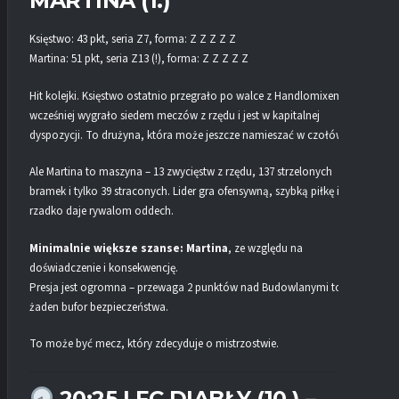
MARTINA (1.)
Księstwo: 43 pkt, seria Z7, forma: Z Z Z Z Z
Martina: 51 pkt, seria Z13 (!), forma: Z Z Z Z Z
Hit kolejki. Księstwo ostatnio przegrało po walce z Handlomixem, ale
wcześniej wygrało siedem meczów z rzędu i jest w kapitalnej
dyspozycji. To drużyna, która może jeszcze namieszać w czołówce.
Ale Martina to maszyna – 13 zwycięstw z rzędu, 137 strzelonych
bramek i tylko 39 straconych. Lider gra ofensywną, szybką piłkę i
rzadko daje rywalom oddech.
Minimalnie większe szanse: Martina
, ze względu na
doświadczenie i konsekwencję.
Presja jest ogromna – przewaga 2 punktów nad Budowlanymi to
żaden bufor bezpieczeństwa.
To może być mecz, który zdecyduje o mistrzostwie.
20:25 | FC DIABŁY (10.) –