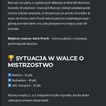
Murczyn ma jedną z najsłabszych defensyw w lidze (95 straconych
bramek). W ostatnich 7 meczach Murczyn zdobył zaledwie punkt i
można odnieść wrażanie, że drużyna już po prostu chce tylko dograć
sezon do końca. Auto Proch walczy jeszcze o poprawę pozycji w
górnej połowie tabeli i ma zdecydowanie mocniejszy atak (90
bramek).
Większe szanse: Auto Proch
– różnica jakości i motywacji
sportowej jest wyraźna.
SYTUACJA W WALCE O
MISTRZOSTWO
Martina – 51 pkt
Budowlani – 49 pkt
JKG Transport – 47 pkt
Różnica między 1. a 3. miejscem to tylko 4 punkty. Każda strata może
całkowicie zmienić układ tabeli.